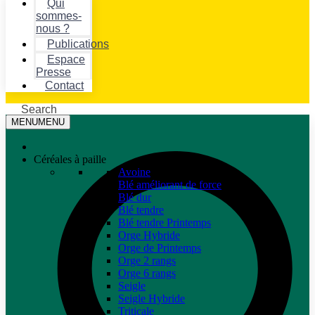
Qui
sommes-
nous ?
Publications
Espace
Presse
Contact
Search
MENU
MENU
Céréales à paille
Avoine
Blé améliorant de force
Blé dur
Blé tendre
Blé tendre Printemps
Orge Hybride
Orge de Printemps
Orge 2 rangs
Orge 6 rangs
Seigle
Seigle Hybride
Triticale