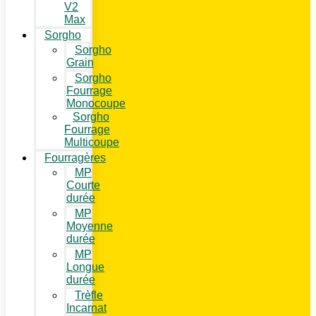
V2
Max
Sorgho
Sorgho
Grain
Sorgho
Fourrage
Monocoupe
Sorgho
Fourrage
Multicoupe
Fourragères
MP
Courte
durée
MP
Moyenne
durée
MP
Longue
durée
Trèfle
Incarnat