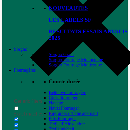
NOUVEAUTES
LES LABELS SF+
RESULTATS ESSAIS ARVALIS
2025
Sorgho
Sorgho Grain
Sorgho Fourrage Monocoupe
Sorgho Fourrage Multicoupe
Fourragères
Courte durée
Betterave fourragère
Colza fourrager
Generic filters
Navette
Navet Fourrager
Ray-grass d’Italie alternatif
Exact matches only
Pois Fourrager
Trèfle d’Alexandrie
Trèfle micheli