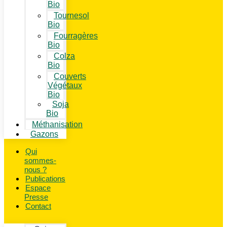
Bio
Tournesol
Bio
Fourragères
Bio
Colza
Bio
Couverts
Végétaux
Bio
Soja
Bio
Méthanisation
Gazons
Qui
sommes-
nous ?
Publications
Espace
Presse
Contact