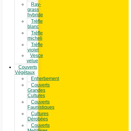
Ray-
grass
hybride
Trèfle
blanc
Trèfle
micheli
Trèfle
violet
Vesce
velue
Couverts
Végétaux
Enherbement
Couverts
Grandes
Cultures
Couverts
Faunistiques
Cultures
Dérobées
Couverts
Mellifères