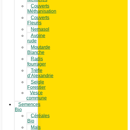
Couverts
Méthanisation
Couverts
Fleuris
Nemasol
Avoine
rude
Moutarde
Blanche
Radis
fourrager
Trèfle
d’Alexandrie
Seigle
Forestier
Vesce
commune
Semences
Bio
Céréales
Bio
Maïs