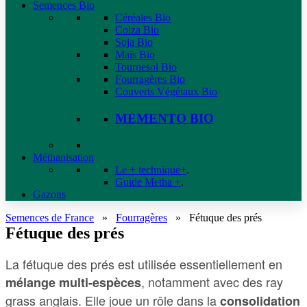
Semences Bio
Céréales Bio
Colza Bio
Soja Bio
Maïs Bio
Tournesol Bio
Fourragères Bio
Couverts Végétaux Bio
MEMENTO BIO
Méthanisation
Le + technique+
.
Guide Metha +
.
Gazons
Semences de France
»
Fourragères
»
Fétuque des prés
Fétuque des prés
La fétuque des prés est utilisée essentiellement en
, notamment avec des ray
mélange multi-espèces
grass anglais. Elle joue un rôle dans la
consolidation