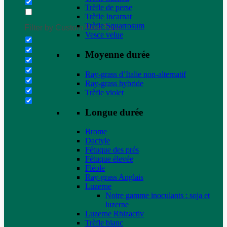
Trèfle de perse
Trèfle Incarnat
Trèfle Squarrosum
Filter by Custom Post Type
Vesce velue
Moyenne durée
Ray-grass d’Italie non-alternatif
Ray-grass hybride
Trèfle violet
Longue durée
Brome
Dactyle
Fétuque des prés
Fétuque élevée
Fléole
Ray-grass Anglais
Luzerne
Notre gamme inoculants : soja et
luzerne
Luzerne Rhizactiv
Trèfle blanc