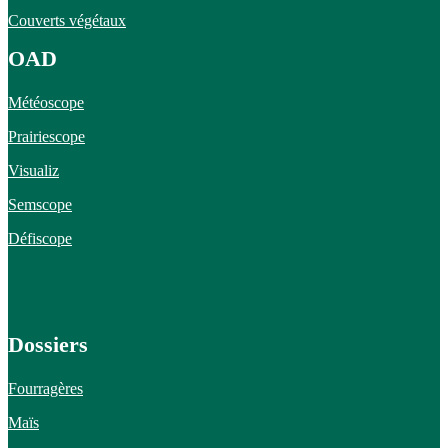
Couverts végétaux
OAD
Météoscope
Prairiescope
Visualiz
Semscope
Défiscope
Dossiers
Fourragères
Maïs