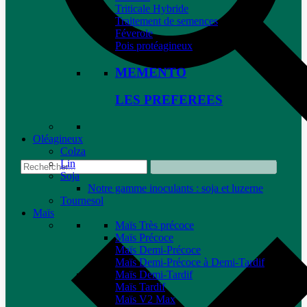
Triticale Hybride
Traitement de semences
Féverole
Pois protéagineux
MEMENTO
LES PREFEREES
Oléagineux
Colza
Lin
Soja
Notre gamme inoculants : soja et luzerne
Tournesol
Maïs
Maïs Très précoce
Maïs Précoce
Maïs Demi-Précoce
Maïs Demi-Précoce à Demi-Tardif
Maïs Demi-Tardif
Maïs Tardif
Maïs V2 Max