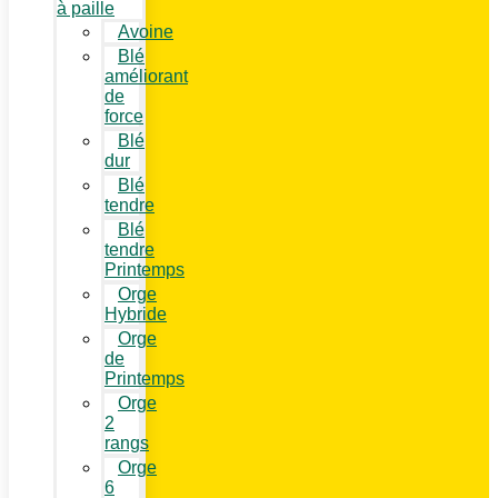
à paille
Avoine
Blé
améliorant
de
force
Blé
dur
Blé
tendre
Blé
tendre
Printemps
Orge
Hybride
Orge
de
Printemps
Orge
2
rangs
Orge
6