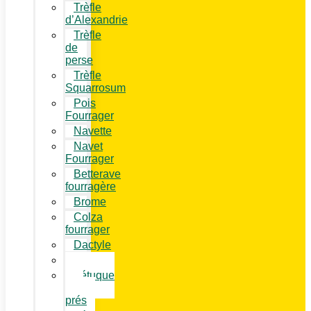
Trèfle
d’Alexandrie
Trèfle
de
perse
Trèfle
Squarrosum
Pois
Fourrager
Navette
Navet
Fourrager
Betterave
fourragère
Brome
Colza
fourrager
Dactyle
Fléole
Fétuque
des
prés