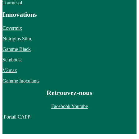
Tournesol
Innovations
Covermix
Nutriplus Stim
Gamme Black
Semboost
V2max
Gamme Inoculants
Retrouvez-nous
Facebook
Youtube
Portail CAPP