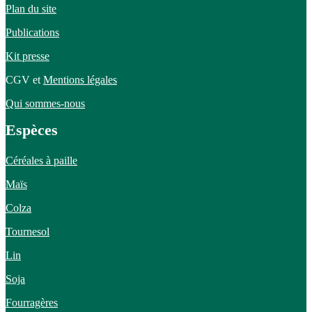
Plan du site
Publications
Kit presse
CGV et
Mentions légales
Qui sommes-nous
Espèces
Céréales à paille
Maïs
Colza
Tournesol
Lin
Soja
Fourragères