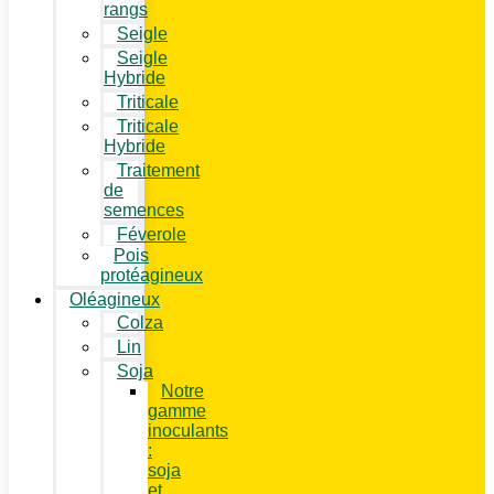
rangs
Seigle
Seigle
Hybride
Triticale
Triticale
Hybride
Traitement
de
semences
Féverole
Pois
protéagineux
Oléagineux
Colza
Lin
Soja
Notre
gamme
inoculants
:
soja
et