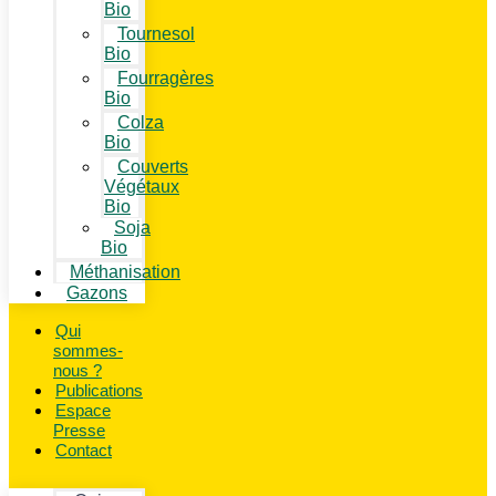
Bio
Tournesol
Bio
Fourragères
Bio
Colza
Bio
Couverts
Végétaux
Bio
Soja
Bio
Méthanisation
Gazons
Qui
sommes-
nous ?
Publications
Espace
Presse
Contact