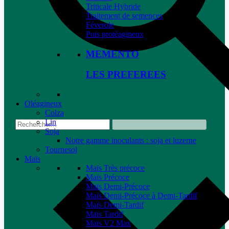
Triticale Hybride
Traitement de semences
Féverole
Pois protéagineux
MEMENTO
LES PREFEREES
Oléagineux
Colza
Lin
Soja
Notre gamme inoculants : soja et luzerne
Tournesol
Maïs
Maïs Très précoce
Maïs Précoce
Maïs Demi-Précoce
Maïs Demi-Précoce à Demi-Tardif
Maïs Demi-Tardif
Maïs Tardif
Maïs V2 Max