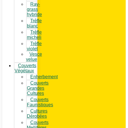
Ray-
grass
hybride
Trèfle
blanc
Trèfle
micheli
Trèfle
violet
Vesce
velue
Couverts
Végétaux
Enherbement
Couverts
Grandes
Cultures
Couverts
Faunistiques
Cultures
Dérobées
Couverts
Mellifères