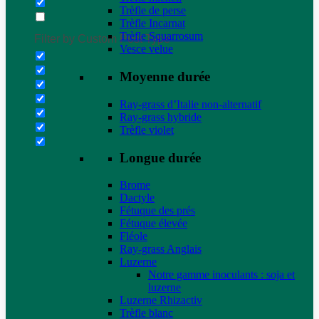
Trèfle de perse
Trèfle Incarnat
Trèfle Squarrosum
Filter by Custom Post Type
Vesce velue
Moyenne durée
Ray-grass d’Italie non-alternatif
Ray-grass hybride
Trèfle violet
Longue durée
Brome
Dactyle
Fétuque des prés
Fétuque élevée
Fléole
Ray-grass Anglais
Luzerne
Notre gamme inoculants : soja et
luzerne
Luzerne Rhizactiv
Trèfle blanc