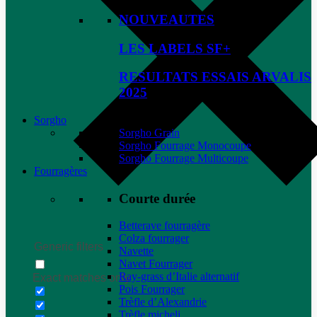
NOUVEAUTES
LES LABELS SF+
RESULTATS ESSAIS ARVALIS
2025
Sorgho
Sorgho Grain
Sorgho Fourrage Monocoupe
Sorgho Fourrage Multicoupe
Fourragères
Courte durée
Betterave fourragère
Colza fourrager
Generic filters
Navette
Navet Fourrager
Ray-grass d’Italie alternatif
Exact matches only
Pois Fourrager
Trèfle d’Alexandrie
Trèfle micheli