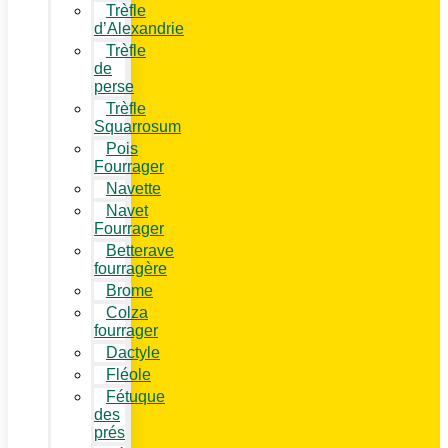
Trèfle
d’Alexandrie
Trèfle
de
perse
Trèfle
Squarrosum
Pois
Fourrager
Navette
Navet
Fourrager
Betterave
fourragère
Brome
Colza
fourrager
Dactyle
Fléole
Fétuque
des
prés