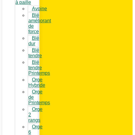
à paille
Avoine
Blé
améliorant
de
force
Blé
dur
Blé
tendre
Blé
tendre
Printemps
Orge
Hybride
Orge
de
Printemps
Orge
2
rangs
Orge
6