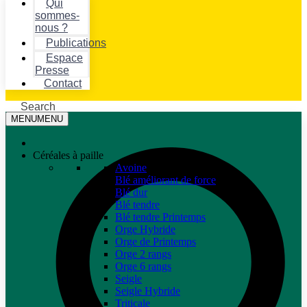
Qui
sommes-
nous ?
Publications
Espace
Presse
Contact
Search
MENU
MENU
Céréales à paille
Avoine
Blé améliorant de force
Blé dur
Blé tendre
Blé tendre Printemps
Orge Hybride
Orge de Printemps
Orge 2 rangs
Orge 6 rangs
Seigle
Seigle Hybride
Triticale