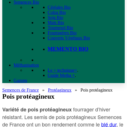
Semences Bio
Céréales Bio
Colza Bio
Soja Bio
Maïs Bio
Tournesol Bio
Fourragères Bio
Couverts Végétaux Bio
MEMENTO BIO
Méthanisation
Le + technique+
.
Guide Metha +
.
Gazons
Semences de France
»
Protéagineux
»
Pois protéagineux
Pois protéagineux
fourrager d’hiver
Variété de pois protéagineux
résistant. Les semis de pois protéagineux Semences
de France ont un bon rendement comme le
blé dur
, le