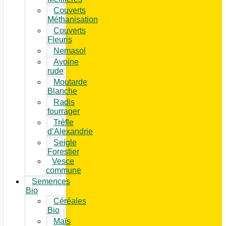
Couverts
Méthanisation
Couverts
Fleuris
Nemasol
Avoine
rude
Moutarde
Blanche
Radis
fourrager
Trèfle
d’Alexandrie
Seigle
Forestier
Vesce
commune
Semences
Bio
Céréales
Bio
Maïs