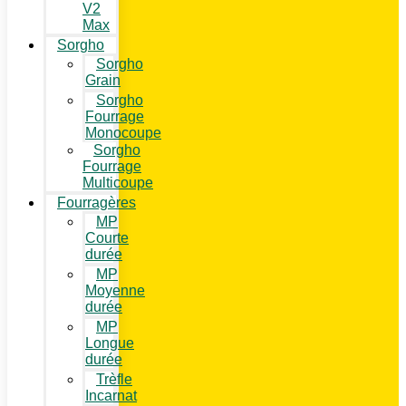
V2
Max
Sorgho
Sorgho
Grain
Sorgho
Fourrage
Monocoupe
Sorgho
Fourrage
Multicoupe
Fourragères
MP
Courte
durée
MP
Moyenne
durée
MP
Longue
durée
Trèfle
Incarnat