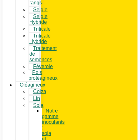
rangs
Seigle
Seigle
Hybride
Triticale
Triticale
Hybride
Traitement
de
semences
Féverole
Pois
protéagineux
Oléagineux
Colza
Lin
Soja
Notre
gamme
inoculants
:
soja
et