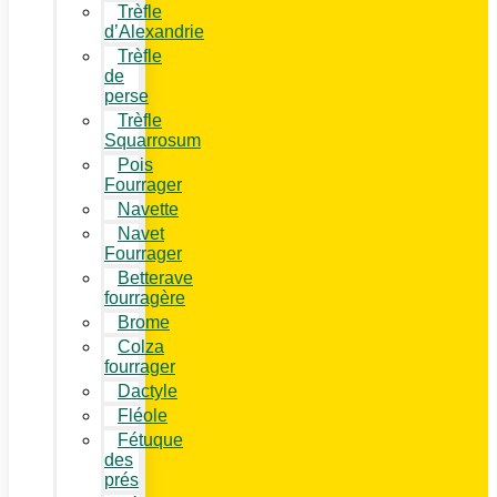
Trèfle
d’Alexandrie
Trèfle
de
perse
Trèfle
Squarrosum
Pois
Fourrager
Navette
Navet
Fourrager
Betterave
fourragère
Brome
Colza
fourrager
Dactyle
Fléole
Fétuque
des
prés