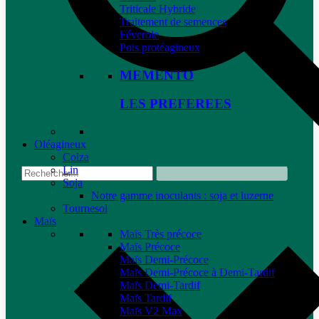
Triticale Hybride
Traitement de semences
Féverole
Pois protéagineux
MEMENTO
LES PREFEREES
Oléagineux
Colza
Lin
Soja
Notre gamme inoculants : soja et luzerne
Tournesol
Maïs
Maïs Très précoce
Maïs Précoce
Maïs Demi-Précoce
Maïs Demi-Précoce à Demi-Tardif
Maïs Demi-Tardif
Maïs Tardif
Maïs V2 Max