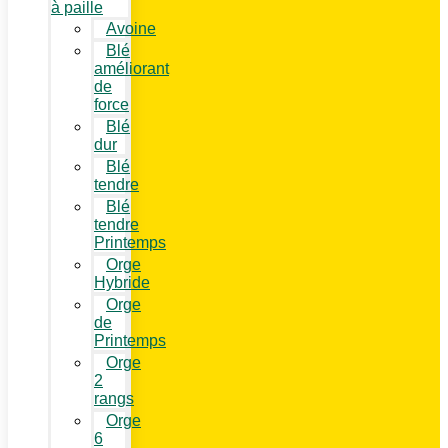
à paille
Avoine
Blé
améliorant
de
force
Blé
dur
Blé
tendre
Blé
tendre
Printemps
Orge
Hybride
Orge
de
Printemps
Orge
2
rangs
Orge
6