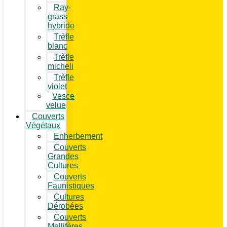
Ray-
grass
hybride
Trèfle
blanc
Trèfle
micheli
Trèfle
violet
Vesce
velue
Couverts
Végétaux
Enherbement
Couverts
Grandes
Cultures
Couverts
Faunistiques
Cultures
Dérobées
Couverts
Mellifères