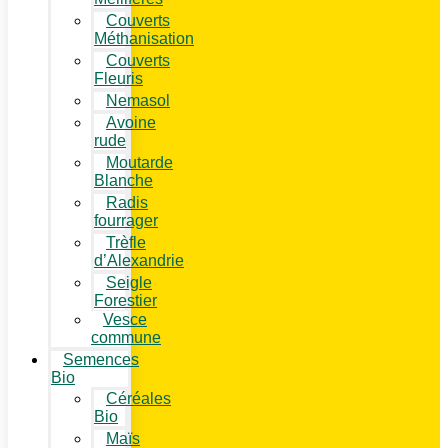
Couverts
Méthanisation
Couverts
Fleuris
Nemasol
Avoine
rude
Moutarde
Blanche
Radis
fourrager
Trèfle
d’Alexandrie
Seigle
Forestier
Vesce
commune
Semences
Bio
Céréales
Bio
Maïs