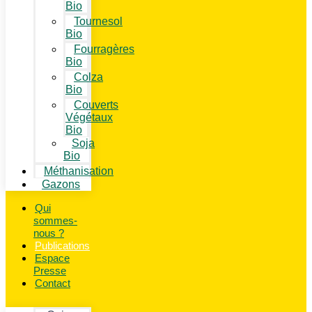
Bio
Tournesol
Bio
Fourragères
Bio
Colza
Bio
Couverts
Végétaux
Bio
Soja
Bio
Méthanisation
Gazons
Qui
sommes-
nous ?
Publications
Espace
Presse
Contact