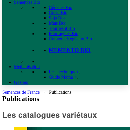
Semences Bio
Céréales Bio
Colza Bio
Soja Bio
Maïs Bio
Tournesol Bio
Fourragères Bio
Couverts Végétaux Bio
MEMENTO BIO
Méthanisation
Le + technique+
.
Guide Metha +
.
Gazons
Semences de France
»
Publications
Publications
Les catalogues variétaux