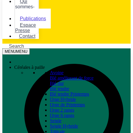
Qui
sommes-
nous ?
Publications
Espace
Presse
Contact
Search
MENU
MENU
Céréales à paille
Avoine
Blé améliorant de force
Blé dur
Blé tendre
Blé tendre Printemps
Orge Hybride
Orge de Printemps
Orge 2 rangs
Orge 6 rangs
Seigle
Seigle Hybride
Triticale