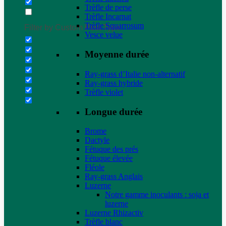
Trèfle de perse
Trèfle Incarnat
Trèfle Squarrosum
Filter by Custom Post Type
Vesce velue
Moyenne durée
Ray-grass d’Italie non-alternatif
Ray-grass hybride
Trèfle violet
Longue durée
Brome
Dactyle
Fétuque des prés
Fétuque élevée
Fléole
Ray-grass Anglais
Luzerne
Notre gamme inoculants : soja et
luzerne
Luzerne Rhizactiv
Trèfle blanc