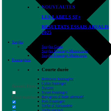
NOUVEAUTES
LES LABELS SF+
RESULTATS ESSAIS ARVALIS
2025
Sorgho
Sorgho Grain
Sorgho Fourrage Monocoupe
Sorgho Fourrage Multicoupe
Fourragères
Courte durée
Betterave fourragère
Colza fourrager
Generic filters
Navette
Navet Fourrager
Ray-grass d’Italie alternatif
Exact matches only
Pois Fourrager
Trèfle d’Alexandrie
Trèfle micheli