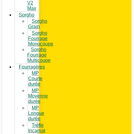
V2
Max
Sorgho
Sorgho
Grain
Sorgho
Fourrage
Monocoupe
Sorgho
Fourrage
Multicoupe
Fourragères
MP
Courte
durée
MP
Moyenne
durée
MP
Longue
durée
Trèfle
Incarnat