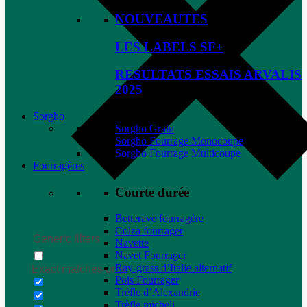
NOUVEAUTES
LES LABELS SF+
RESULTATS ESSAIS ARVALIS
2025
Sorgho
Sorgho Grain
Sorgho Fourrage Monocoupe
Sorgho Fourrage Multicoupe
Fourragères
Courte durée
Betterave fourragère
Colza fourrager
Generic filters
Navette
Navet Fourrager
Ray-grass d’Italie alternatif
Exact matches only
Pois Fourrager
Trèfle d’Alexandrie
Trèfle micheli