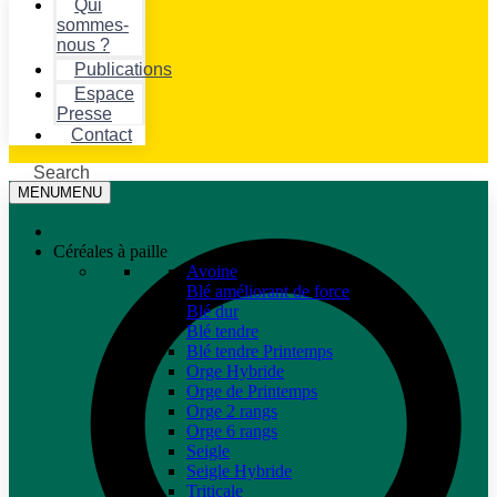
Qui
sommes-
nous ?
Publications
Espace
Presse
Contact
Search
MENU
MENU
Céréales à paille
Avoine
Blé améliorant de force
Blé dur
Blé tendre
Blé tendre Printemps
Orge Hybride
Orge de Printemps
Orge 2 rangs
Orge 6 rangs
Seigle
Seigle Hybride
Triticale