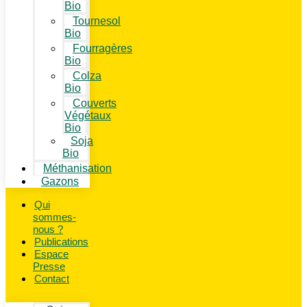
Bio
Tournesol
Bio
Fourragères
Bio
Colza
Bio
Couverts
Végétaux
Bio
Soja
Bio
Méthanisation
Gazons
Qui
sommes-
nous ?
Publications
Espace
Presse
Contact