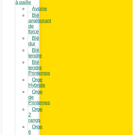
à paille
Avoine
Blé
améliorant
de
force
Blé
dur
Blé
tendre
Blé
tendre
Printemps
Orge
Hybride
Orge
de
Printemps
Orge
2
rangs
Orge
6