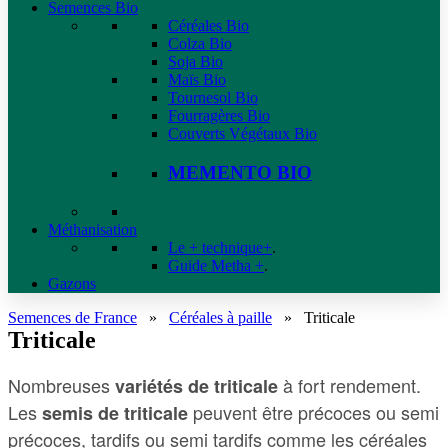
Semences Bio
Céréales Bio
Colza Bio
Soja Bio
Maïs Bio
Tournesol Bio
Fourragères Bio
Couverts Végétaux Bio
MEMENTO BIO
Méthanisation
Le + technique+
.
Guide Metha +
.
Gazons
Semences de France
»
Céréales à paille
»
Triticale
Triticale
Nombreuses
à fort rendement.
variétés de triticale
Les
peuvent être précoces ou semi
semis de triticale
précoces, tardifs ou semi tardifs comme les céréales