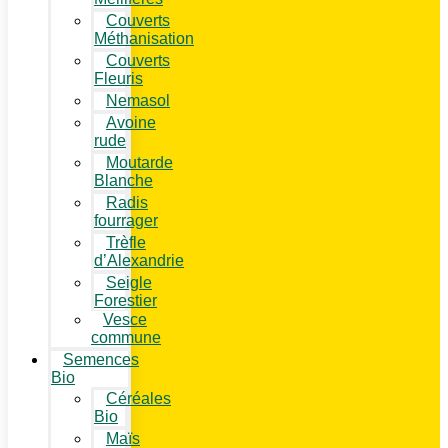
Couverts
Méthanisation
Couverts
Fleuris
Nemasol
Avoine
rude
Moutarde
Blanche
Radis
fourrager
Trèfle
d’Alexandrie
Seigle
Forestier
Vesce
commune
Semences
Bio
Céréales
Bio
Maïs