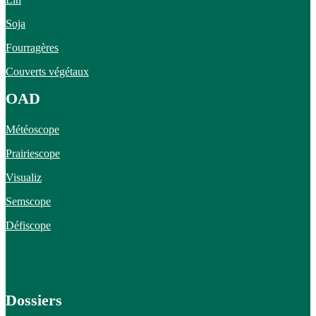
Soja
Fourragères
Couverts végétaux
OAD
Météoscope
Prairiescope
Visualiz
Semscope
Défiscope
Dossiers