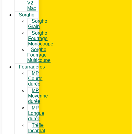
V2
Max
Sorgho
Sorgho
Grain
Sorgho
Fourrage
Monocoupe
Sorgho
Fourrage
Multicoupe
Fourragères
MP
Courte
durée
MP
Moyenne
durée
MP
Longue
durée
Trèfle
Incarnat