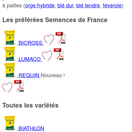
à pailles (
orge hybride
,
blé dur
,
blé tendre
,
féverole
)
Les préférées Semences de France
BICROSS
LUMACO
REQUIN
Nouveau !
Toutes les variétés
BIATHLON