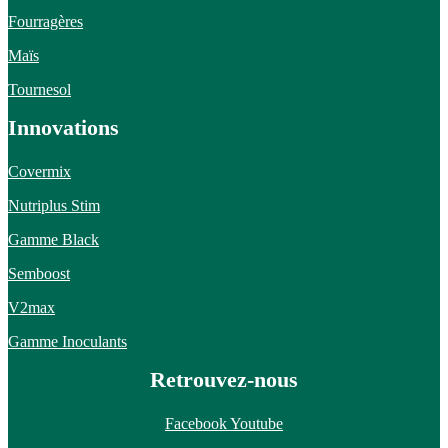
Fourragères
Maïs
Tournesol
Innovations
Covermix
Nutriplus Stim
Gamme Black
Semboost
V2max
Gamme Inoculants
Retrouvez-nous
Facebook
Youtube