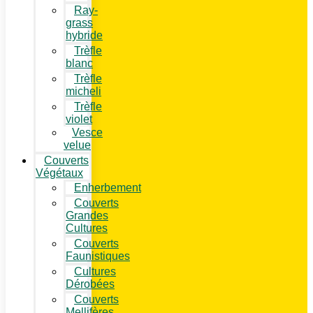
Ray-
grass
hybride
Trèfle
blanc
Trèfle
micheli
Trèfle
violet
Vesce
velue
Couverts
Végétaux
Enherbement
Couverts
Grandes
Cultures
Couverts
Faunistiques
Cultures
Dérobées
Couverts
Mellifères