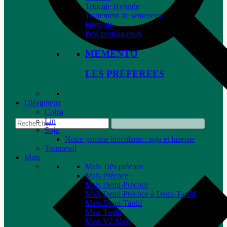
Triticale Hybride
Traitement de semences
Féverole
Pois protéagineux
MEMENTO
LES PREFEREES
Oléagineux
Colza
Lin
Soja
Notre gamme inoculants : soja et luzerne
Tournesol
Maïs
Maïs Très précoce
Maïs Précoce
Maïs Demi-Précoce
Maïs Demi-Précoce à Demi-Tardif
Maïs Demi-Tardif
Maïs Tardif
Maïs V2 Max