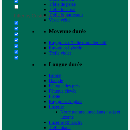
Trèfle de perse
Trèfle Incarnat
Trèfle Squarrosum
Filter by Custom Post Type
Vesce velue
Moyenne durée
Ray-grass d’Italie non-alternatif
Ray-grass hybride
Trèfle violet
Longue durée
Brome
Dactyle
Fétuque des prés
Fétuque élevée
Fléole
Ray-grass Anglais
Luzerne
Notre gamme inoculants : soja et
luzerne
Luzerne Rhizactiv
Trèfle blanc