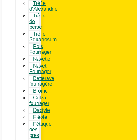
Trèfle
d’Alexandrie
Trèfle
de
perse
Trèfle
Squarrosum
Pois
Fourrager
Navette
Navet
Fourrager
Betterave
fourragère
Brome
Colza
fourrager
Dactyle
Fléole
Fétuque
des
prés