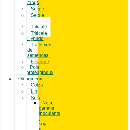
rangs
Seigle
Seigle
Hybride
Triticale
Triticale
Hybride
Traitement
de
semences
Féverole
Pois
protéagineux
Oléagineux
Colza
Lin
Soja
Notre
gamme
inoculants
:
soja
et