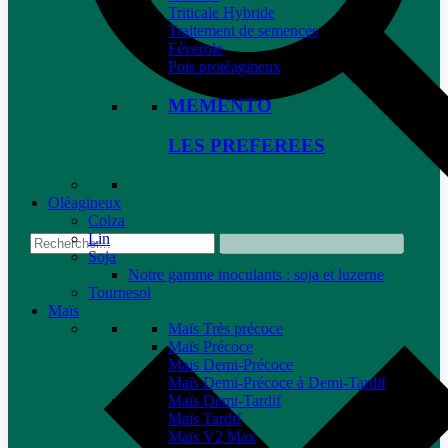
Triticale Hybride
Traitement de semences
Féverole
Pois protéagineux
MEMENTO
LES PREFEREES
Oléagineux
Colza
Lin
Soja
Notre gamme inoculants : soja et luzerne
Tournesol
Maïs
Maïs Très précoce
Maïs Précoce
Maïs Demi-Précoce
Maïs Demi-Précoce à Demi-Tardif
Maïs Demi-Tardif
Maïs Tardif
Maïs V2 Max