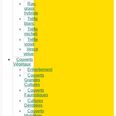
Ray-
grass
hybride
Trèfle
blanc
Trèfle
micheli
Trèfle
violet
Vesce
velue
Couverts
Végétaux
Enherbement
Couverts
Grandes
Cultures
Couverts
Faunistiques
Cultures
Dérobées
Couverts
Mellifères