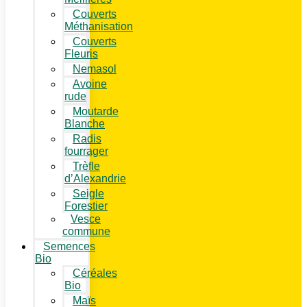
Couverts
Méthanisation
Couverts
Fleuris
Nemasol
Avoine
rude
Moutarde
Blanche
Radis
fourrager
Trèfle
d’Alexandrie
Seigle
Forestier
Vesce
commune
Semences
Bio
Céréales
Bio
Maïs