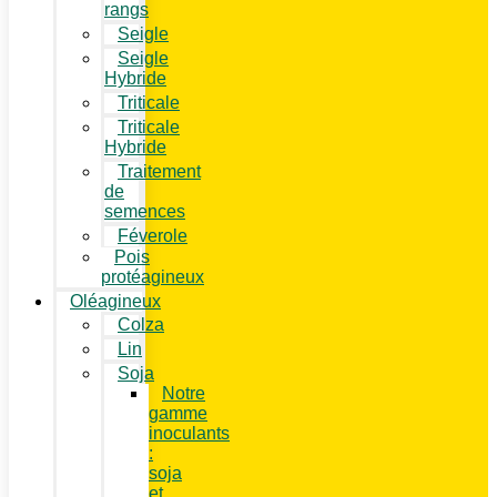
rangs
Seigle
Seigle
Hybride
Triticale
Triticale
Hybride
Traitement
de
semences
Féverole
Pois
protéagineux
Oléagineux
Colza
Lin
Soja
Notre
gamme
inoculants
:
soja
et