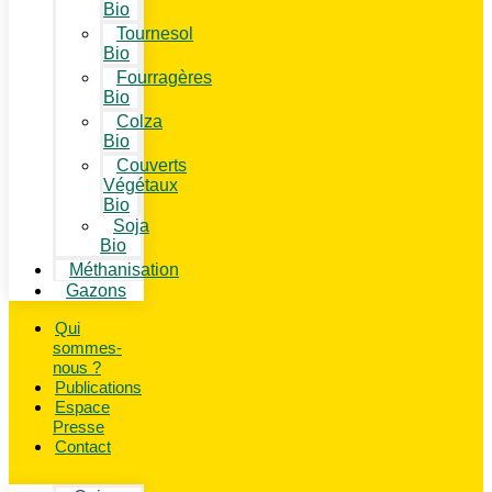
Bio
Tournesol
Bio
Fourragères
Bio
Colza
Bio
Couverts
Végétaux
Bio
Soja
Bio
Méthanisation
Gazons
Qui
sommes-
nous ?
Publications
Espace
Presse
Contact