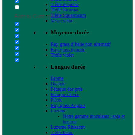
Trèfle de perse
Trèfle Incarnat
Trèfle Squarrosum
Filter by Custom Post Type
Vesce velue
Moyenne durée
Ray-grass d’Italie non-alternatif
Ray-grass hybride
Trèfle violet
Longue durée
Brome
Dactyle
Fétuque des prés
Fétuque élevée
Fléole
Ray-grass Anglais
Luzerne
Notre gamme inoculants : soja et
luzerne
Luzerne Rhizactiv
Trèfle blanc