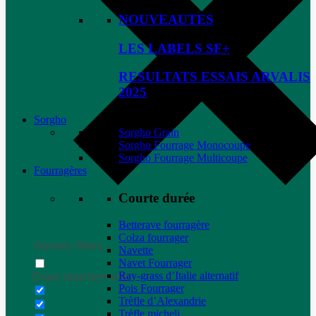
NOUVEAUTES
LES LABELS SF+
RESULTATS ESSAIS ARVALIS
2025
Sorgho
Sorgho Grain
Sorgho Fourrage Monocoupe
Sorgho Fourrage Multicoupe
Fourragères
Courte durée
Betterave fourragère
Colza fourrager
Generic filters
Navette
Navet Fourrager
Ray-grass d’Italie alternatif
Exact matches only
Pois Fourrager
Trèfle d’Alexandrie
Trèfle micheli