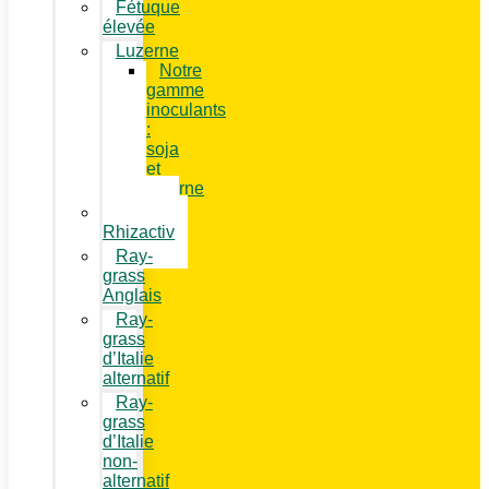
Fétuque
élevée
Luzerne
Notre
gamme
inoculants
:
soja
et
luzerne
Luzerne
Rhizactiv
Ray-
grass
Anglais
Ray-
grass
d’Italie
alternatif
Ray-
grass
d’Italie
non-
alternatif