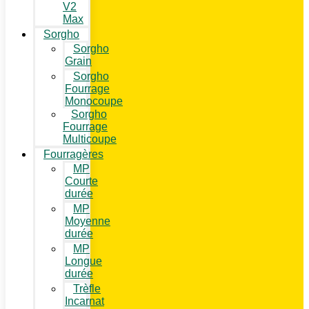
V2
Max
Sorgho
Sorgho
Grain
Sorgho
Fourrage
Monocoupe
Sorgho
Fourrage
Multicoupe
Fourragères
MP
Courte
durée
MP
Moyenne
durée
MP
Longue
durée
Trèfle
Incarnat