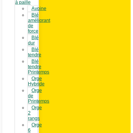
à paille
Avoine
Blé
améliorant
de
force
Blé
dur
Blé
tendre
Blé
tendre
Printemps
Orge
Hybride
Orge
de
Printemps
Orge
2
rangs
Orge
6