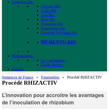
Semences Bio
Céréales Bio
Colza Bio
Soja Bio
Maïs Bio
Tournesol Bio
Fourragères Bio
Couverts Végétaux Bio
MEMENTO BIO
Méthanisation
Le + technique+
.
Guide Metha +
.
Gazons
Semences de France
»
Fourragères
»
Procédé RHIZACTIV
Procédé RHIZACTIV
L’innovation pour accroitre les avantages
de l’inoculation de rhizobium