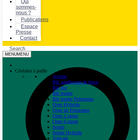
Qui
sommes-
nous ?
Publications
Espace
Presse
Contact
Search
MENU
MENU
Céréales à paille
Avoine
Blé améliorant de force
Blé dur
Blé tendre
Blé tendre Printemps
Orge Hybride
Orge de Printemps
Orge 2 rangs
Orge 6 rangs
Seigle
Seigle Hybride
Triticale