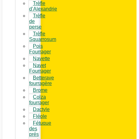
Trèfle
d’Alexandrie
Trèfle
de
perse
Trèfle
Squarrosum
Pois
Fourrager
Navette
Navet
Fourrager
Betterave
fourragère
Brome
Colza
fourrager
Dactyle
Fléole
Fétuque
des
prés