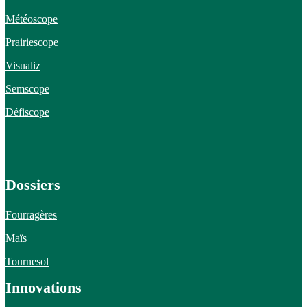
Météoscope
Prairiescope
Visualiz
Semscope
Défiscope
Dossiers
Fourragères
Maïs
Tournesol
Innovations