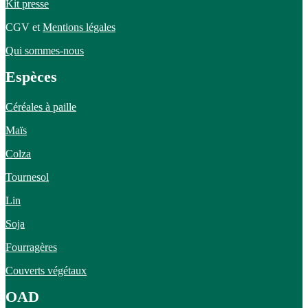
Kit presse
CGV et
Mentions légales
Qui sommes-nous
Espèces
Céréales à paille
Maïs
Colza
Tournesol
Lin
Soja
Fourragères
Couverts végétaux
OAD