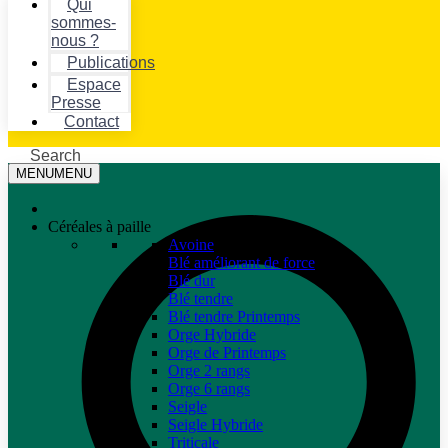
Qui
sommes-
nous ?
Publications
Espace
Presse
Contact
Search
MENU
MENU
Céréales à paille
Avoine
Blé améliorant de force
Blé dur
Blé tendre
Blé tendre Printemps
Orge Hybride
Orge de Printemps
Orge 2 rangs
Orge 6 rangs
Seigle
Seigle Hybride
Triticale