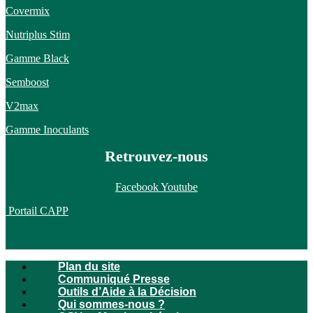
Covermix
Nutriplus Stim
Gamme Black
Semboost
V2max
Gamme Inoculants
Retrouvez-nous
Facebook
Youtube
Portail CAPP
Plan du site
Communiqué Presse
Outils d’Aide à la Décision
Qui sommes-nous ?