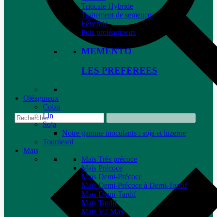
Triticale Hybride
Traitement de semences
Féverole
Pois protéagineux
MEMENTO
LES PREFEREES
Oléagineux
Colza
Lin
Soja
Notre gamme inoculants : soja et luzerne
Tournesol
Maïs
Maïs Très précoce
Maïs Précoce
Maïs Demi-Précoce
Maïs Demi-Précoce à Demi-Tardif
Maïs Demi-Tardif
Maïs Tardif
Maïs V2 Max