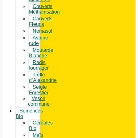
Couverts
Méthanisation
Couverts
Fleuris
Nemasol
Avoine
rude
Moutarde
Blanche
Radis
fourrager
Trèfle
d’Alexandrie
Seigle
Forestier
Vesce
commune
Semences
Bio
Céréales
Bio
Maïs