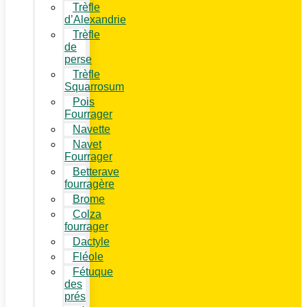
Trèfle
d’Alexandrie
Trèfle
de
perse
Trèfle
Squarrosum
Pois
Fourrager
Navette
Navet
Fourrager
Betterave
fourragère
Brome
Colza
fourrager
Dactyle
Fléole
Fétuque
des
prés