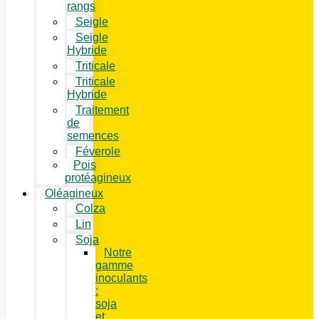
rangs
Seigle
Seigle
Hybride
Triticale
Triticale
Hybride
Traitement
de
semences
Féverole
Pois
protéagineux
Oléagineux
Colza
Lin
Soja
Notre
gamme
inoculants
:
soja
et