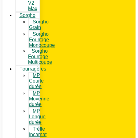
V2
Max
Sorgho
Sorgho
Grain
Sorgho
Fourrage
Monocoupe
Sorgho
Fourrage
Multicoupe
Fourragères
MP
Courte
durée
MP
Moyenne
durée
MP
Longue
durée
Trèfle
Incarnat