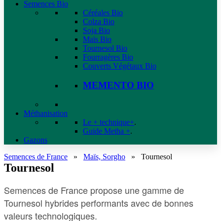
Semences Bio
Céréales Bio
Colza Bio
Soja Bio
Maïs Bio
Tournesol Bio
Fourragères Bio
Couverts Végétaux Bio
MEMENTO BIO
Méthanisation
Le + technique+
.
Guide Metha +
.
Gazons
Semences de France
»
Maïs, Sorgho
»
Tournesol
Tournesol
Semences de France propose une gamme de
Tournesol hybrides performants avec de bonnes
valeurs technologiques.