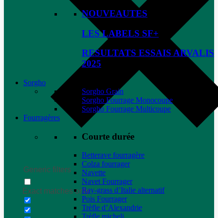
NOUVEAUTES
LES LABELS SF+
RESULTATS ESSAIS ARVALIS
2025
Sorgho
Sorgho Grain
Sorgho Fourrage Monocoupe
Sorgho Fourrage Multicoupe
Fourragères
Courte durée
Betterave fourragère
Colza fourrager
Generic filters
Navette
Navet Fourrager
Ray-grass d’Italie alternatif
Exact matches only
Pois Fourrager
Trèfle d’Alexandrie
Trèfle micheli