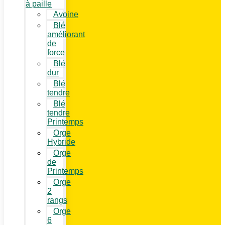
à paille
Avoine
Blé
améliorant
de
force
Blé
dur
Blé
tendre
Blé
tendre
Printemps
Orge
Hybride
Orge
de
Printemps
Orge
2
rangs
Orge
6