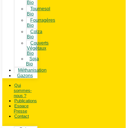
Bio
Tournesol
Bio
Fourragères
Bio
Colza
Bio
Couverts
Végétaux
Bio
Soja
Bio
Méthanisation
Gazons
Qui
sommes-
nous ?
Publications
Espace
Presse
Contact