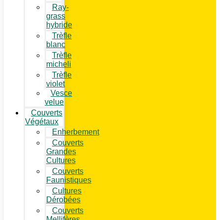
Ray-
grass
hybride
Trèfle
blanc
Trèfle
micheli
Trèfle
violet
Vesce
velue
Couverts
Végétaux
Enherbement
Couverts
Grandes
Cultures
Couverts
Faunistiques
Cultures
Dérobées
Couverts
Mellifères