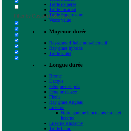
Trèfle de perse
Trèfle Incarnat
Trèfle Squarrosum
Filter by Custom Post Type
Vesce velue
Moyenne durée
Ray-grass d’Italie non-alternatif
Ray-grass hybride
Trèfle violet
Longue durée
Brome
Dactyle
Fétuque des prés
Fétuque élevée
Fléole
Ray-grass Anglais
Luzerne
Notre gamme inoculants : soja et
luzerne
Luzerne Rhizactiv
Trèfle blanc