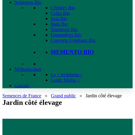
Semences Bio
Céréales Bio
Colza Bio
Soja Bio
Maïs Bio
Tournesol Bio
Fourragères Bio
Couverts Végétaux Bio
MEMENTO BIO
Méthanisation
Le + technique+
.
Guide Metha +
.
Gazons
Semences de France
»
Grand public
»
Jardin côté élevage
Jardin côté élevage