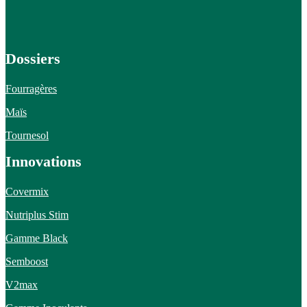
Dossiers
Fourragères
Maïs
Tournesol
Innovations
Covermix
Nutriplus Stim
Gamme Black
Semboost
V2max