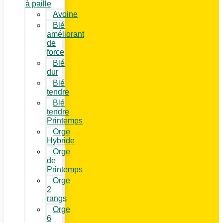
à paille
Avoine
Blé
améliorant
de
force
Blé
dur
Blé
tendre
Blé
tendre
Printemps
Orge
Hybride
Orge
de
Printemps
Orge
2
rangs
Orge
6