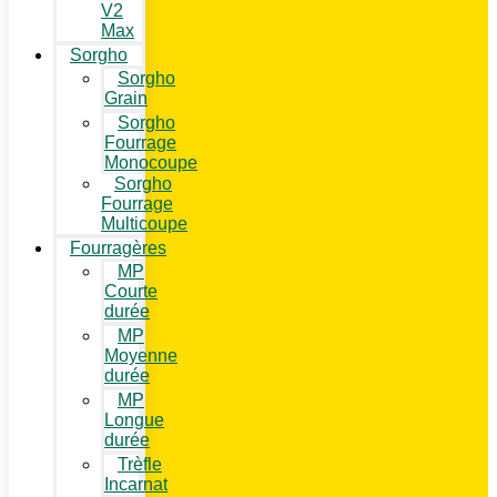
V2
Max
Sorgho
Sorgho
Grain
Sorgho
Fourrage
Monocoupe
Sorgho
Fourrage
Multicoupe
Fourragères
MP
Courte
durée
MP
Moyenne
durée
MP
Longue
durée
Trèfle
Incarnat