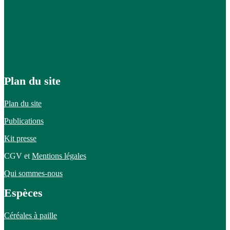
Plan du site
Plan du site
Publications
Kit presse
CGV et
Mentions légales
Qui sommes-nous
Espèces
Céréales à paille