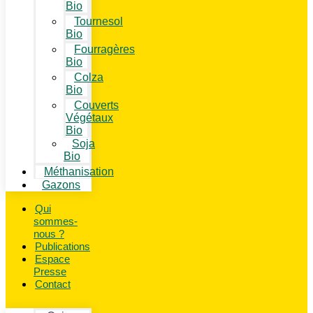
Bio
Tournesol
Bio
Fourragères
Bio
Colza
Bio
Couverts
Végétaux
Bio
Soja
Bio
Méthanisation
Gazons
Qui
sommes-
nous ?
Publications
Espace
Presse
Contact