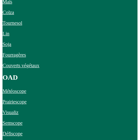
Maïs
Colza
Tournesol
Lin
Soja
Fourragères
Couverts végétaux
OAD
Météoscope
Prairiescope
Visualiz
Semscope
Défiscope