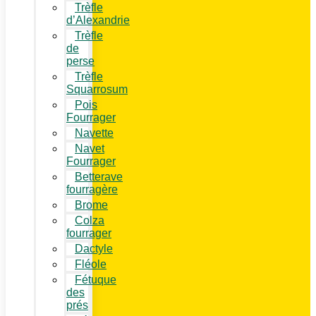
Trèfle
d’Alexandrie
Trèfle
de
perse
Trèfle
Squarrosum
Pois
Fourrager
Navette
Navet
Fourrager
Betterave
fourragère
Brome
Colza
fourrager
Dactyle
Fléole
Fétuque
des
prés