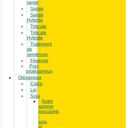
rangs
Seigle
Seigle
Hybride
Triticale
Triticale
Hybride
Traitement
de
semences
Féverole
Pois
protéagineux
Oléagineux
Colza
Lin
Soja
Notre
gamme
inoculants
:
soja
et