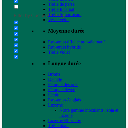
Trèfle de perse
Trèfle Incarnat
Trèfle Squarrosum
Filter by Custom Post Type
Vesce velue
Moyenne durée
Ray-grass d’Italie non-alternatif
Ray-grass hybride
Trèfle violet
Longue durée
Brome
Dactyle
Fétuque des prés
Fétuque élevée
Fléole
Ray-grass Anglais
Luzerne
Notre gamme inoculants : soja et
luzerne
Luzerne Rhizactiv
Trèfle blanc