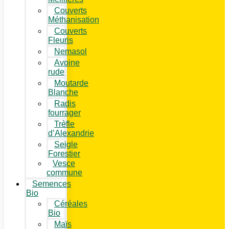
Couverts
Méthanisation
Couverts
Fleuris
Nemasol
Avoine
rude
Moutarde
Blanche
Radis
fourrager
Trèfle
d’Alexandrie
Seigle
Forestier
Vesce
commune
Semences
Bio
Céréales
Bio
Maïs