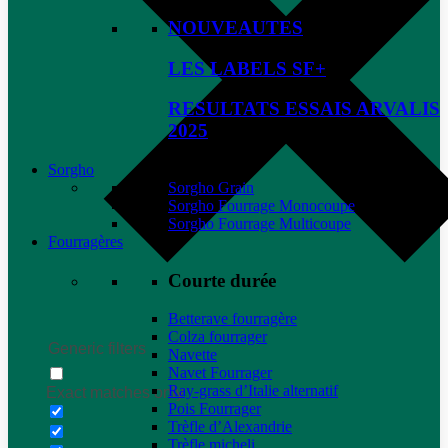
NOUVEAUTES
LES LABELS SF+
RESULTATS ESSAIS ARVALIS
2025
Sorgho
Sorgho Grain
Sorgho Fourrage Monocoupe
Sorgho Fourrage Multicoupe
Fourragères
Courte durée
Betterave fourragère
Colza fourrager
Generic filters
Navette
Navet Fourrager
Ray-grass d’Italie alternatif
Exact matches only
Pois Fourrager
Trèfle d’Alexandrie
Trèfle micheli