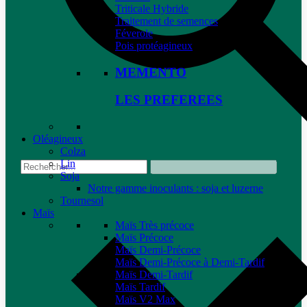
Triticale Hybride
Traitement de semences
Féverole
Pois protéagineux
MEMENTO
LES PREFEREES
Oléagineux
Colza
Lin
Soja
Notre gamme inoculants : soja et luzerne
Tournesol
Maïs
Maïs Très précoce
Maïs Précoce
Maïs Demi-Précoce
Maïs Demi-Précoce à Demi-Tardif
Maïs Demi-Tardif
Maïs Tardif
Maïs V2 Max