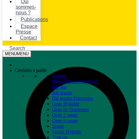
Qui
sommes-
nous ?
Publications
Espace
Presse
Contact
Search
MENU
MENU
Céréales à paille
Avoine
Blé améliorant de force
Blé dur
Blé tendre
Blé tendre Printemps
Orge Hybride
Orge de Printemps
Orge 2 rangs
Orge 6 rangs
Seigle
Seigle Hybride
Triticale