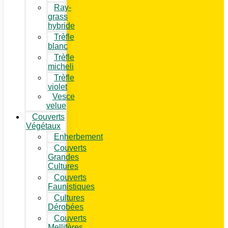
Ray-
grass
hybride
Trèfle
blanc
Trèfle
micheli
Trèfle
violet
Vesce
velue
Couverts
Végétaux
Enherbement
Couverts
Grandes
Cultures
Couverts
Faunistiques
Cultures
Dérobées
Couverts
Mellifères