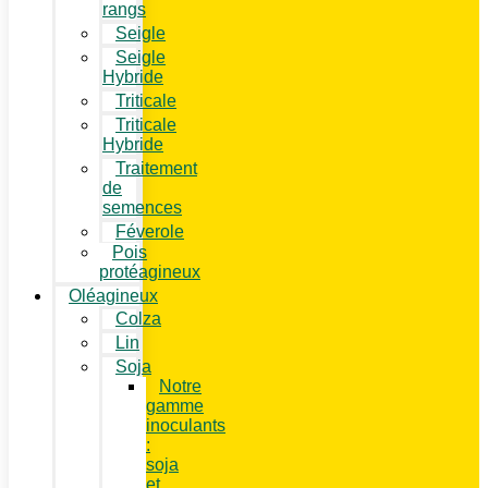
rangs
Seigle
Seigle
Hybride
Triticale
Triticale
Hybride
Traitement
de
semences
Féverole
Pois
protéagineux
Oléagineux
Colza
Lin
Soja
Notre
gamme
inoculants
:
soja
et