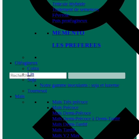
Triticale Hybride
Traitement de semences
Féverole
Pois protéagineux
MEMENTO
LES PREFEREES
Oléagineux
Colza
Lin
Soja
Notre gamme inoculants : soja et luzerne
Tournesol
Maïs
Maïs Très précoce
Maïs Précoce
Maïs Demi-Précoce
Maïs Demi-Précoce à Demi-Tardif
Maïs Demi-Tardif
Maïs Tardif
Maïs V2 Max