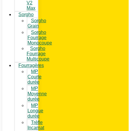
V2
Max
Sorgho
Sorgho
Grain
Sorgho
Fourrage
Monocoupe
Sorgho
Fourrage
Multicoupe
Fourragères
MP
Courte
durée
MP
Moyenne
durée
MP
Longue
durée
Trèfle
Incarnat