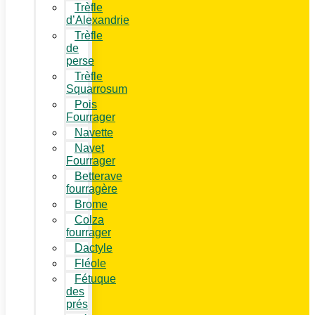
Trèfle
d’Alexandrie
Trèfle
de
perse
Trèfle
Squarrosum
Pois
Fourrager
Navette
Navet
Fourrager
Betterave
fourragère
Brome
Colza
fourrager
Dactyle
Fléole
Fétuque
des
prés