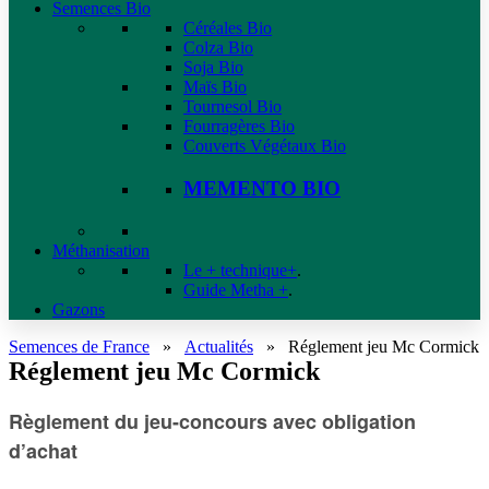
Semences Bio
Céréales Bio
Colza Bio
Soja Bio
Maïs Bio
Tournesol Bio
Fourragères Bio
Couverts Végétaux Bio
MEMENTO BIO
Méthanisation
Le + technique+
.
Guide Metha +
.
Gazons
Semences de France
»
Actualités
»
Réglement jeu Mc Cormick
Réglement jeu Mc Cormick
Règlement du jeu-concours avec obligation
d’achat