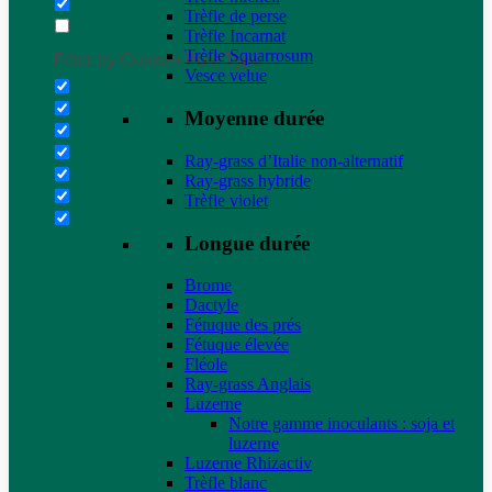
Trèfle de perse
Trèfle Incarnat
Trèfle Squarrosum
Filter by Custom Post Type
Vesce velue
Moyenne durée
Ray-grass d’Italie non-alternatif
Ray-grass hybride
Trèfle violet
Longue durée
Brome
Dactyle
Fétuque des prés
Fétuque élevée
Fléole
Ray-grass Anglais
Luzerne
Notre gamme inoculants : soja et
luzerne
Luzerne Rhizactiv
Trèfle blanc