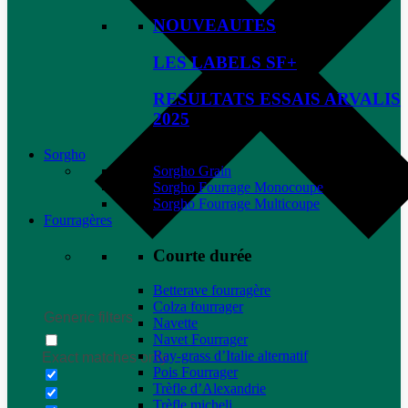
NOUVEAUTES
LES LABELS SF+
RESULTATS ESSAIS ARVALIS
2025
Sorgho
Sorgho Grain
Sorgho Fourrage Monocoupe
Sorgho Fourrage Multicoupe
Fourragères
Courte durée
Betterave fourragère
Colza fourrager
Generic filters
Navette
Navet Fourrager
Ray-grass d’Italie alternatif
Exact matches only
Pois Fourrager
Trèfle d’Alexandrie
Trèfle micheli