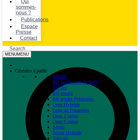
Qui
sommes-
nous ?
Publications
Espace
Presse
Contact
Search
MENU
MENU
Céréales à paille
Avoine
Blé améliorant de force
Blé dur
Blé tendre
Blé tendre Printemps
Orge Hybride
Orge de Printemps
Orge 2 rangs
Orge 6 rangs
Seigle
Seigle Hybride
Triticale