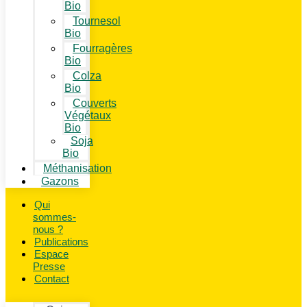
Bio
Tournesol
Bio
Fourragères
Bio
Colza
Bio
Couverts
Végétaux
Bio
Soja
Bio
Méthanisation
Gazons
Qui
sommes-
nous ?
Publications
Espace
Presse
Contact