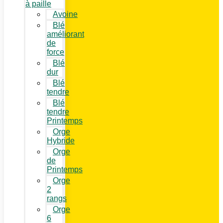
à paille
Avoine
Blé
améliorant
de
force
Blé
dur
Blé
tendre
Blé
tendre
Printemps
Orge
Hybride
Orge
de
Printemps
Orge
2
rangs
Orge
6