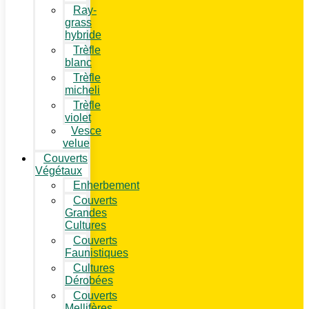
Ray-
grass
hybride
Trèfle
blanc
Trèfle
micheli
Trèfle
violet
Vesce
velue
Couverts
Végétaux
Enherbement
Couverts
Grandes
Cultures
Couverts
Faunistiques
Cultures
Dérobées
Couverts
Mellifères