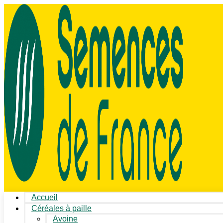
Accueil
Céréales à paille
Avoine