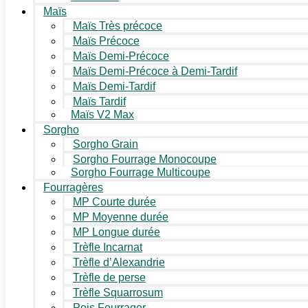
Maïs
Maïs Très précoce
Maïs Précoce
Maïs Demi-Précoce
Maïs Demi-Précoce à Demi-Tardif
Maïs Demi-Tardif
Maïs Tardif
Maïs V2 Max
Sorgho
Sorgho Grain
Sorgho Fourrage Monocoupe
Sorgho Fourrage Multicoupe
Fourragères
MP Courte durée
MP Moyenne durée
MP Longue durée
Trèfle Incarnat
Trèfle d’Alexandrie
Trèfle de perse
Trèfle Squarrosum
Pois Fourrager