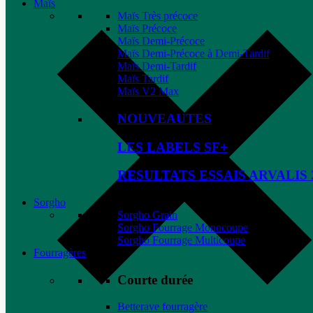
Maïs
Maïs Très précoce
Maïs Précoce
Maïs Demi-Précoce
Maïs Demi-Précoce à Demi-Tardif
Maïs Demi-Tardif
Maïs Tardif
Maïs V2 Max
NOUVEAUTES
LES LABELS SF+
RESULTATS ESSAIS ARVALIS 
Sorgho
Sorgho Grain
Sorgho Fourrage Monocoupe
Sorgho Fourrage Multicoupe
Fourragères
Courte durée
Betterave fourragère