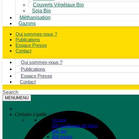
Couverts Végétaux Bio
Soja Bio
Méthanisation
Gazons
Qui sommes-nous ?
Publications
Espace Presse
Contact
Qui sommes-nous ?
Publications
Espace Presse
Contact
Search
MENU
MENU
Céréales à paille
Avoine
Blé améliorant de force
Blé dur
Blé tendre