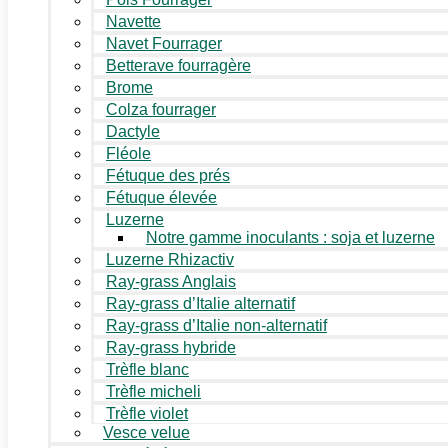
Navette
Navet Fourrager
Betterave fourragère
Brome
Colza fourrager
Dactyle
Fléole
Fétuque des prés
Fétuque élevée
Luzerne
Notre gamme inoculants : soja et luzerne
Luzerne Rhizactiv
Ray-grass Anglais
Ray-grass d’Italie alternatif
Ray-grass d’Italie non-alternatif
Ray-grass hybride
Trèfle blanc
Trèfle micheli
Trèfle violet
Vesce velue