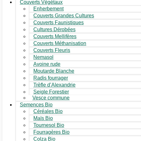
Couverts Végétaux
Enherbement
Couverts Grandes Cultures
Couverts Faunistiques
Cultures Dérobées
Couverts Mellifères
Couverts Méthanisation
Couverts Fleuris
Nemasol
Avoine rude
Moutarde Blanche
Radis fourrager
Trèfle d’Alexandrie
Seigle Forestier
Vesce commune
Semences Bio
Céréales Bio
Maïs Bio
Tournesol Bio
Fourragères Bio
Colza Bio