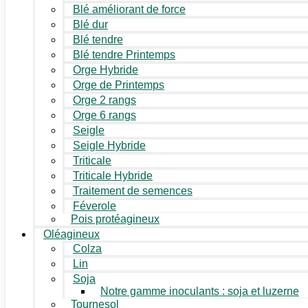
Blé améliorant de force
Blé dur
Blé tendre
Blé tendre Printemps
Orge Hybride
Orge de Printemps
Orge 2 rangs
Orge 6 rangs
Seigle
Seigle Hybride
Triticale
Triticale Hybride
Traitement de semences
Féverole
Pois protéagineux
Oléagineux
Colza
Lin
Soja
Notre gamme inoculants : soja et luzerne
Tournesol