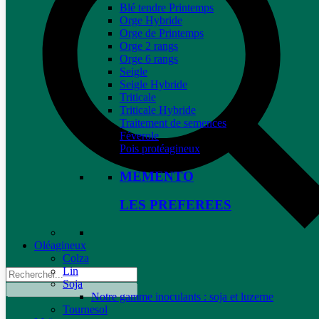
Blé tendre Printemps
Orge Hybride
Orge de Printemps
Orge 2 rangs
Orge 6 rangs
Seigle
Seigle Hybride
Triticale
Triticale Hybride
Traitement de semences
Féverole
Pois protéagineux
MEMENTO
LES PREFEREES
Oléagineux
Colza
Lin
Soja
Notre gamme inoculants : soja et luzerne
Tournesol