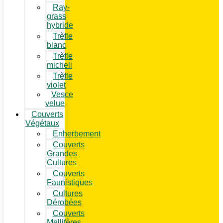
Ray-
grass
hybride
Trèfle
blanc
Trèfle
micheli
Trèfle
violet
Vesce
velue
Couverts
Végétaux
Enherbement
Couverts
Grandes
Cultures
Couverts
Faunistiques
Cultures
Dérobées
Couverts
Mellifères