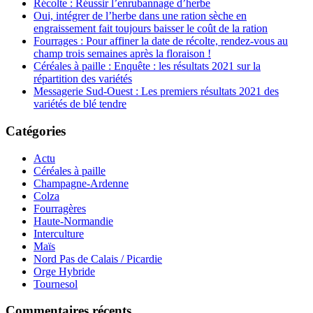
Récolte : Réussir l’enrubannage d’herbe
Oui, intégrer de l’herbe dans une ration sèche en
engraissement fait toujours baisser le coût de la ration
Fourrages : Pour affiner la date de récolte, rendez-vous au
champ trois semaines après la floraison !
Céréales à paille : Enquête : les résultats 2021 sur la
répartition des variétés
Messagerie Sud-Ouest : Les premiers résultats 2021 des
variétés de blé tendre
Catégories
Actu
Céréales à paille
Champagne-Ardenne
Colza
Fourragères
Haute-Normandie
Interculture
Maïs
Nord Pas de Calais / Picardie
Orge Hybride
Tournesol
Commentaires récents