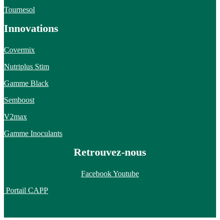
Tournesol
Innovations
Covermix
Nutriplus Stim
Gamme Black
Semboost
V2max
Gamme Inoculants
Retrouvez-nous
Facebook
Youtube
Portail CAPP