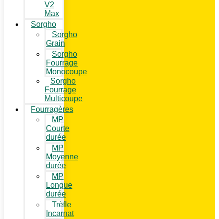
V2
Max
Sorgho
Sorgho
Grain
Sorgho
Fourrage
Monocoupe
Sorgho
Fourrage
Multicoupe
Fourragères
MP
Courte
durée
MP
Moyenne
durée
MP
Longue
durée
Trèfle
Incarnat