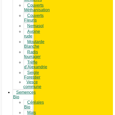
Couverts
Méthanisation
Couverts
Fleuris
Nemasol
Avoine
rude
Moutarde
Blanche
Radis
fourrager
Trèfle
d’Alexandrie
Seigle
Forestier
Vesce
commune
Semences
Bio
Céréales
Bio
Maïs