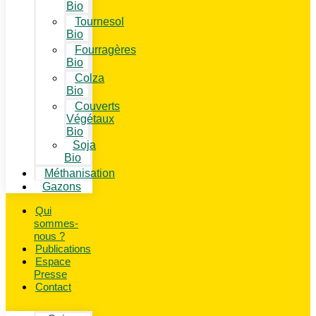
Bio
Tournesol
Bio
Fourragères
Bio
Colza
Bio
Couverts
Végétaux
Bio
Soja
Bio
Méthanisation
Gazons
Qui
sommes-
nous ?
Publications
Espace
Presse
Contact