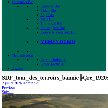
Semences Bio
Céréales Bio
Colza Bio
Soja Bio
Maïs Bio
Tournesol Bio
Fourragères Bio
Couverts Végétaux Bio
MEMENTO BIO
Méthanisation
Le + technique+
.
Guide Metha +
.
Gazons
SDF_tour_des_terroirs_bannie╠Çre_192
2 juillet 2026
Admin SdF
Previous
Suivant