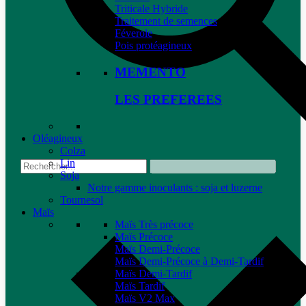
Triticale Hybride
Traitement de semences
Féverole
Pois protéagineux
MEMENTO
LES PREFEREES
Oléagineux
Colza
Lin
Soja
Notre gamme inoculants : soja et luzerne
Tournesol
Maïs
Maïs Très précoce
Maïs Précoce
Maïs Demi-Précoce
Maïs Demi-Précoce à Demi-Tardif
Maïs Demi-Tardif
Maïs Tardif
Maïs V2 Max