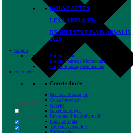
NOUVEAUTES
LES LABELS SF+
RESULTATS ESSAIS ARVALIS
2025
Sorgho
Sorgho Grain
Sorgho Fourrage Monocoupe
Sorgho Fourrage Multicoupe
Fourragères
Courte durée
Betterave fourragère
Colza fourrager
Generic filters
Navette
Navet Fourrager
Ray-grass d’Italie alternatif
Exact matches only
Pois Fourrager
Trèfle d’Alexandrie
Trèfle micheli