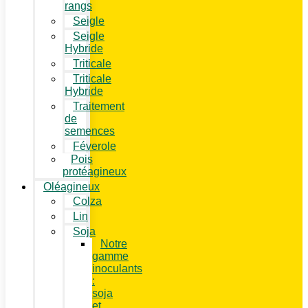
rangs
Seigle
Seigle
Hybride
Triticale
Triticale
Hybride
Traitement
de
semences
Féverole
Pois
protéagineux
Oléagineux
Colza
Lin
Soja
Notre
gamme
inoculants
:
soja
et