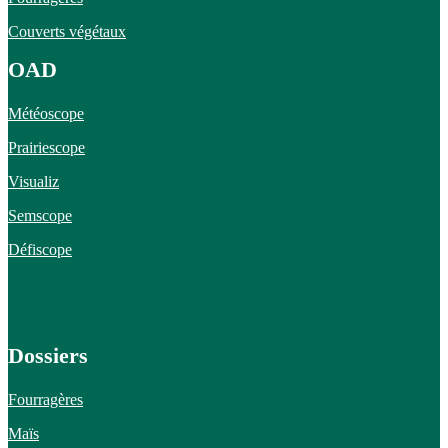
Couverts végétaux
OAD
Météoscope
Prairiescope
Visualiz
Semscope
Défiscope
Dossiers
Fourragères
Maïs