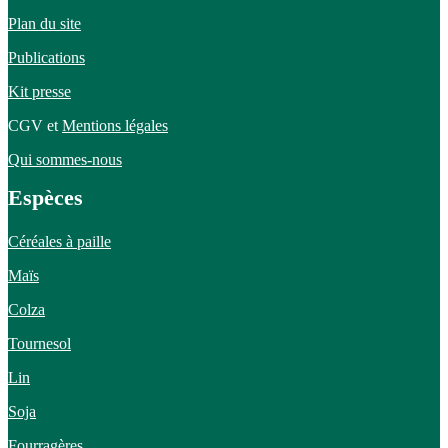
Plan du site
Publications
Kit presse
CGV et
Mentions légales
Qui sommes-nous
Espèces
Céréales à paille
Maïs
Colza
Tournesol
Lin
Soja
Fourragères