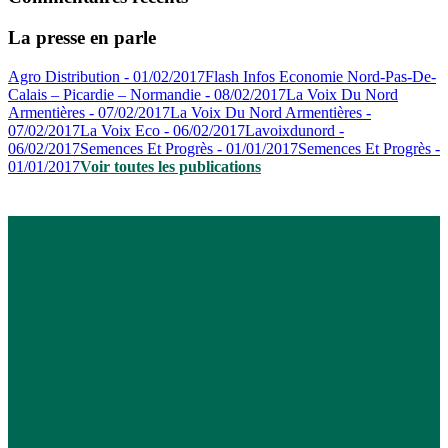
La presse en parle
Agro Distribution - 01/02/2017
Flash Infos Economie Nord-Pas-De-
Calais – Picardie – Normandie - 08/02/2017
La Voix Du Nord
Armentières - 07/02/2017
La Voix Du Nord Armentières -
07/02/2017
La Voix Eco - 06/02/2017
Lavoixdunord -
06/02/2017
Semences Et Progrès - 01/01/2017
Semences Et Progrès -
01/01/2017
Voir toutes les publications