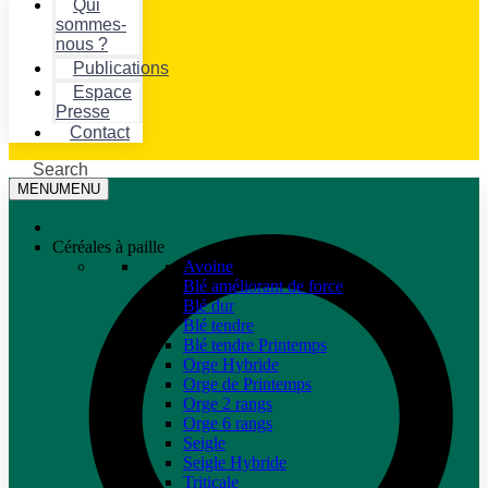
Qui
sommes-
nous ?
Publications
Espace
Presse
Contact
Search
MENU
MENU
Céréales à paille
Avoine
Blé améliorant de force
Blé dur
Blé tendre
Blé tendre Printemps
Orge Hybride
Orge de Printemps
Orge 2 rangs
Orge 6 rangs
Seigle
Seigle Hybride
Triticale