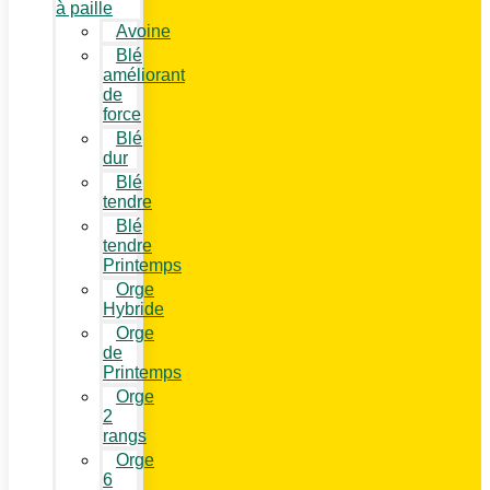
à paille
Avoine
Blé
améliorant
de
force
Blé
dur
Blé
tendre
Blé
tendre
Printemps
Orge
Hybride
Orge
de
Printemps
Orge
2
rangs
Orge
6