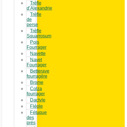
Trèfle
d’Alexandrie
Trèfle
de
perse
Trèfle
Squarrosum
Pois
Fourrager
Navette
Navet
Fourrager
Betterave
fourragère
Brome
Colza
fourrager
Dactyle
Fléole
Fétuque
des
prés