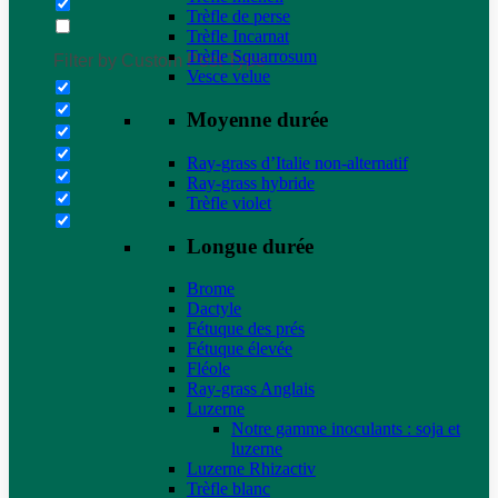
Trèfle de perse
Trèfle Incarnat
Trèfle Squarrosum
Filter by Custom Post Type
Vesce velue
Moyenne durée
Ray-grass d’Italie non-alternatif
Ray-grass hybride
Trèfle violet
Longue durée
Brome
Dactyle
Fétuque des prés
Fétuque élevée
Fléole
Ray-grass Anglais
Luzerne
Notre gamme inoculants : soja et
luzerne
Luzerne Rhizactiv
Trèfle blanc