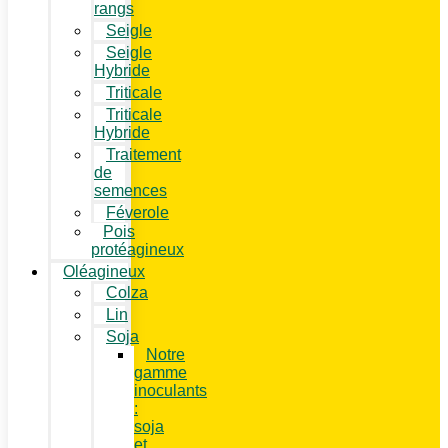
rangs
Seigle
Seigle
Hybride
Triticale
Triticale
Hybride
Traitement
de
semences
Féverole
Pois
protéagineux
Oléagineux
Colza
Lin
Soja
Notre
gamme
inoculants
:
soja
et