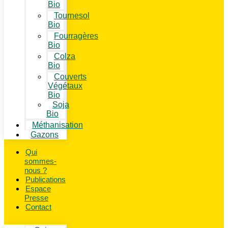
Bio
Tournesol
Bio
Fourragères
Bio
Colza
Bio
Couverts
Végétaux
Bio
Soja
Bio
Méthanisation
Gazons
Qui
sommes-
nous ?
Publications
Espace
Presse
Contact