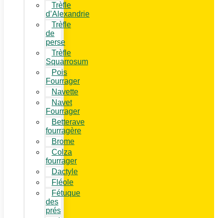
Trèfle
d’Alexandrie
Trèfle
de
perse
Trèfle
Squarrosum
Pois
Fourrager
Navette
Navet
Fourrager
Betterave
fourragère
Brome
Colza
fourrager
Dactyle
Fléole
Fétuque
des
prés