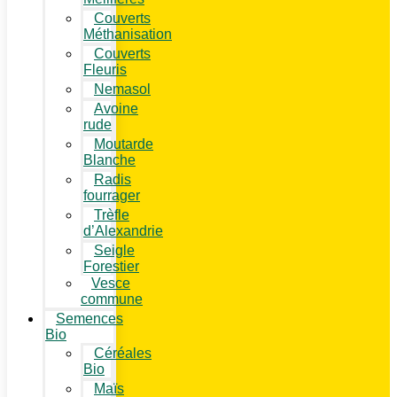
Couverts
Méthanisation
Couverts
Fleuris
Nemasol
Avoine
rude
Moutarde
Blanche
Radis
fourrager
Trèfle
d’Alexandrie
Seigle
Forestier
Vesce
commune
Semences
Bio
Céréales
Bio
Maïs