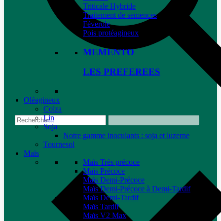
Triticale Hybride
Traitement de semences
Féverole
Pois protéagineux
MEMENTO
LES PREFEREES
Oléagineux
Colza
Lin
Soja
Notre gamme inoculants : soja et luzerne
Tournesol
Maïs
Maïs Très précoce
Maïs Précoce
Maïs Demi-Précoce
Maïs Demi-Précoce à Demi-Tardif
Maïs Demi-Tardif
Maïs Tardif
Maïs V2 Max