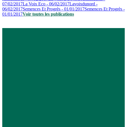
07/02/2017
La Voix Eco - 06/02/2017
Lavoixdunord -
06/02/2017
Semences Et Progrès - 01/01/2017
Semences Et Progrès -
01/01/2017
Voir toutes les publications