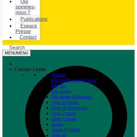
Qui
sommes-
nous ?
Publications
Espace
Presse
Contact
Search
MENU
MENU
Céréales à paille
Avoine
Blé améliorant de force
Blé dur
Blé tendre
Blé tendre Printemps
Orge Hybride
Orge de Printemps
Orge 2 rangs
Orge 6 rangs
Seigle
Seigle Hybride
Triticale