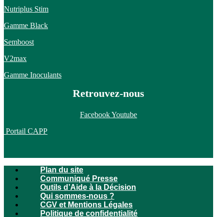
Nutriplus Stim
Gamme Black
Semboost
V2max
Gamme Inoculants
Retrouvez-nous
Facebook
Youtube
Portail CAPP
Plan du site
Communiqué Presse
Outils d’Aide à la Décision
Qui sommes-nous ?
CGV et Mentions Légales
Politique de confidentialité