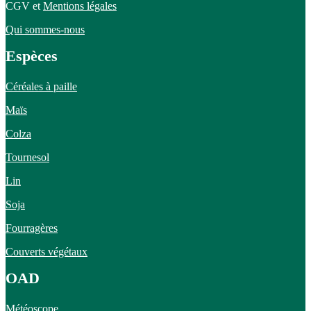
CGV et
Mentions légales
Qui sommes-nous
Espèces
Céréales à paille
Maïs
Colza
Tournesol
Lin
Soja
Fourragères
Couverts végétaux
OAD
Météoscope