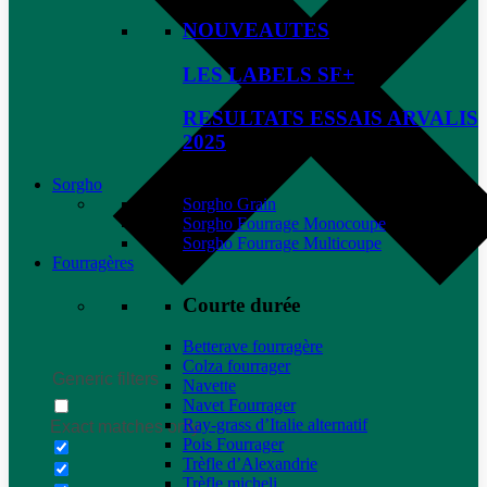
NOUVEAUTES
LES LABELS SF+
RESULTATS ESSAIS ARVALIS
2025
Sorgho
Sorgho Grain
Sorgho Fourrage Monocoupe
Sorgho Fourrage Multicoupe
Fourragères
Courte durée
Betterave fourragère
Colza fourrager
Generic filters
Navette
Navet Fourrager
Ray-grass d’Italie alternatif
Exact matches only
Pois Fourrager
Trèfle d’Alexandrie
Trèfle micheli