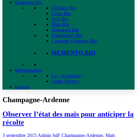
Semences Bio
Céréales Bio
Colza Bio
Soja Bio
Maïs Bio
Tournesol Bio
Fourragères Bio
Couverts Végétaux Bio
MEMENTO BIO
Méthanisation
Le + technique+
.
Guide Metha +
.
Gazons
Champagne-Ardenne
Observer l’état des maïs pour anticiper la
récolte
3 septembre 2015
Admin SdF
Champagne-Ardenne
,
Maïs