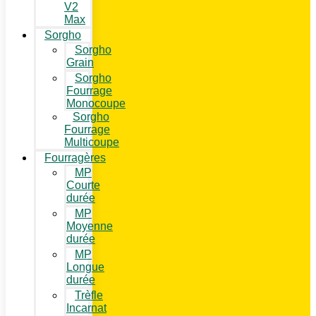
V2
Max
Sorgho
Sorgho
Grain
Sorgho
Fourrage
Monocoupe
Sorgho
Fourrage
Multicoupe
Fourragères
MP
Courte
durée
MP
Moyenne
durée
MP
Longue
durée
Trèfle
Incarnat