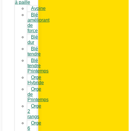
à paille
Avoine
Blé
améliorant
de
force
Blé
dur
Blé
tendre
Blé
tendre
Printemps
Orge
Hybride
Orge
de
Printemps
Orge
2
rangs
Orge
6