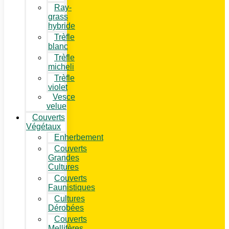
Ray-
grass
hybride
Trèfle
blanc
Trèfle
micheli
Trèfle
violet
Vesce
velue
Couverts
Végétaux
Enherbement
Couverts
Grandes
Cultures
Couverts
Faunistiques
Cultures
Dérobées
Couverts
Mellifères