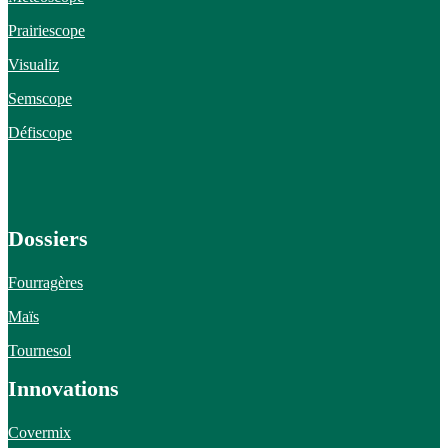
Prairiescope
Visualiz
Semscope
Défiscope
Dossiers
Fourragères
Maïs
Tournesol
Innovations
Covermix