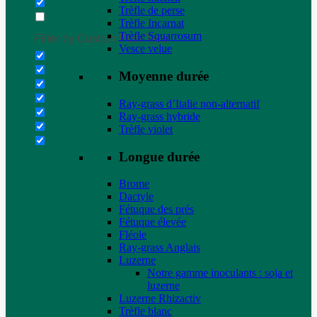
Trèfle de perse
Trèfle Incarnat
Trèfle Squarrosum
Filter by Custom Post Type
Vesce velue
Moyenne durée
Ray-grass d’Italie non-alternatif
Ray-grass hybride
Trèfle violet
Longue durée
Brome
Dactyle
Fétuque des prés
Fétuque élevée
Fléole
Ray-grass Anglais
Luzerne
Notre gamme inoculants : soja et
luzerne
Luzerne Rhizactiv
Trèfle blanc