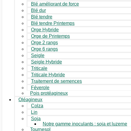
Blé améliorant de force
Blé dur
Blé tendre
Blé tendre Printemps
Orge Hybride
Orge de Printemps
Orge 2 rangs
Orge 6 rangs
Seigle
Seigle Hybride
Triticale
Triticale Hybride
Traitement de semences
Féverole
Pois protéagineux
Oléagineux
Colza
Lin
Soja
Notre gamme inoculants : soja et luzerne
Tournesol