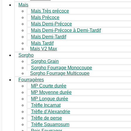
Maïs
Maïs Très précoce
Maïs Précoce
Maïs Demi-Précoce
Maïs Demi-Précoce à Demi-Tardif
Maïs Demi-Tardif
Maïs Tardif
Maïs V2 Max
Sorgho
Sorgho Grain
Sorgho Fourrage Monocoupe
Sorgho Fourrage Multicoupe
Fourragères
MP Courte durée
MP Moyenne durée
MP Longue durée
Trèfle Incarnat
Trèfle d’Alexandrie
Trèfle de perse
Trèfle Squarrosum
Pois Fourrager