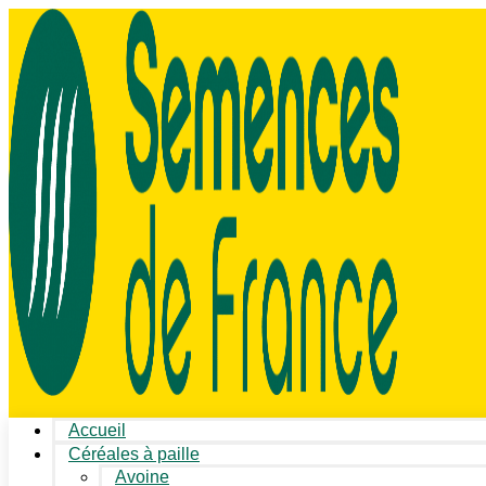
Accueil
Céréales à paille
Avoine