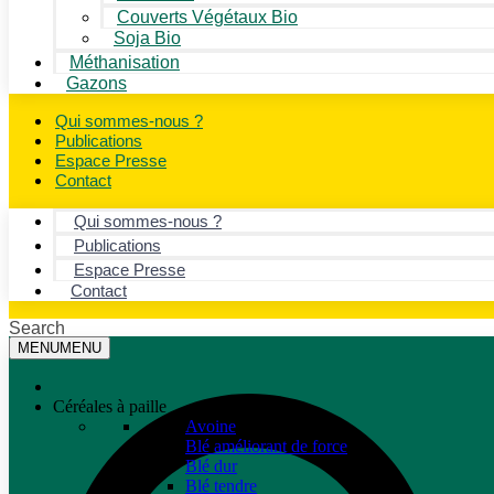
Couverts Végétaux Bio
Soja Bio
Méthanisation
Gazons
Qui sommes-nous ?
Publications
Espace Presse
Contact
Qui sommes-nous ?
Publications
Espace Presse
Contact
Search
MENU
MENU
Céréales à paille
Avoine
Blé améliorant de force
Blé dur
Blé tendre