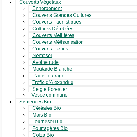
Couverts Végétaux
Enherbement
Couverts Grandes Cultures
Couverts Faunistiques
Cultures Dérobées
Couverts Mellifères
Couverts Méthanisation
Couverts Fleuris
Nemasol
Avoine rude
Moutarde Blanche
Radis fourrager
Trèfle d’Alexandrie
Seigle Forestier
Vesce commune
Semences Bio
Céréales Bio
Maïs Bio
Tournesol Bio
Fourragères Bio
Colza Bio