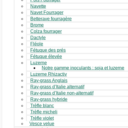
Navette
Navet Fourrager
Betterave fourragère
Brome
Colza fourrager
Dactyle
Fléole
Fétuque des prés
Fétuque élevée
Luzerne
Notre gamme inoculants : soja et luzerne
Luzerne Rhizactiv
Ray-grass Anglais
Ray-grass d’Italie alternatif
Ray-grass d’Italie non-alternatif
Ray-grass hybride
Trèfle blanc
Trèfle micheli
Trèfle violet
Vesce velue