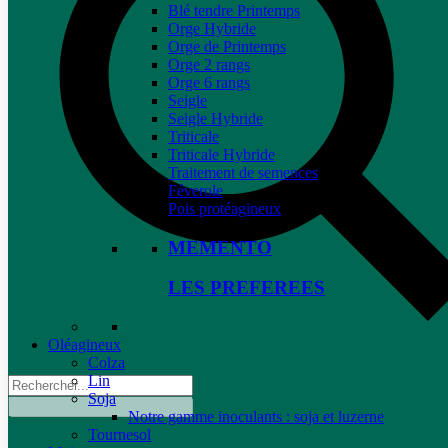
Blé tendre Printemps
Orge Hybride
Orge de Printemps
Orge 2 rangs
Orge 6 rangs
Seigle
Seigle Hybride
Triticale
Triticale Hybride
Traitement de semences
Féverole
Pois protéagineux
MEMENTO
LES PREFEREES
Oléagineux
Colza
Lin
Soja
Notre gamme inoculants : soja et luzerne
Tournesol