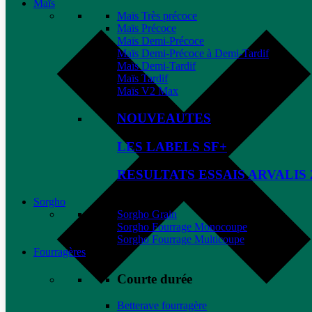
Maïs
Maïs Très précoce
Maïs Précoce
Maïs Demi-Précoce
Maïs Demi-Précoce à Demi-Tardif
Maïs Demi-Tardif
Maïs Tardif
Maïs V2 Max
NOUVEAUTES
LES LABELS SF+
RESULTATS ESSAIS ARVALIS 
Sorgho
Sorgho Grain
Sorgho Fourrage Monocoupe
Sorgho Fourrage Multicoupe
Fourragères
Courte durée
Betterave fourragère