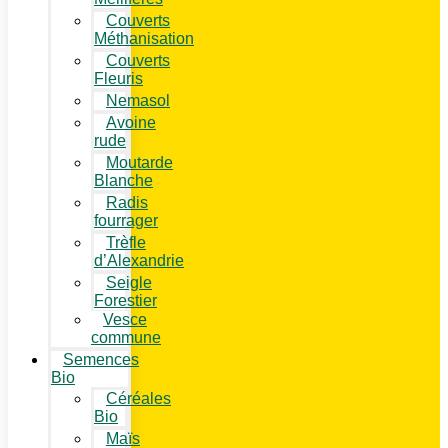
Couverts
Méthanisation
Couverts
Fleuris
Nemasol
Avoine
rude
Moutarde
Blanche
Radis
fourrager
Trèfle
d’Alexandrie
Seigle
Forestier
Vesce
commune
Semences
Bio
Céréales
Bio
Maïs