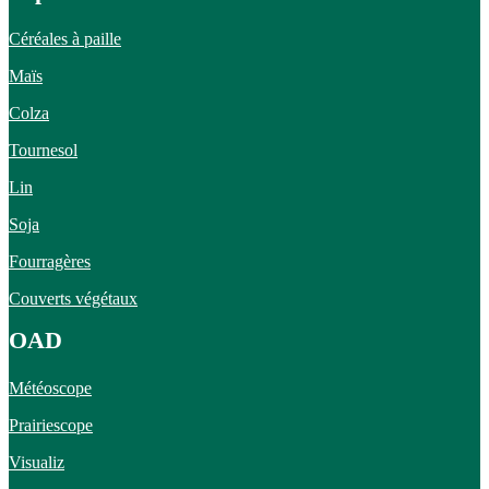
Céréales à paille
Maïs
Colza
Tournesol
Lin
Soja
Fourragères
Couverts végétaux
OAD
Météoscope
Prairiescope
Visualiz