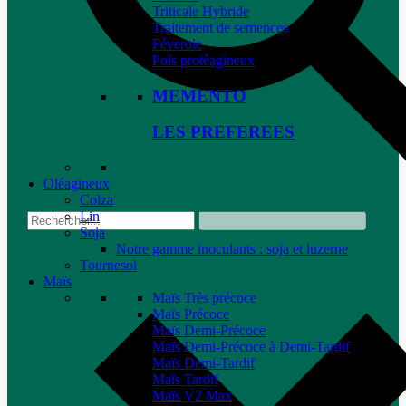
Triticale Hybride
Traitement de semences
Féverole
Pois protéagineux
MEMENTO
LES PREFEREES
Oléagineux
Colza
Lin
Soja
Notre gamme inoculants : soja et luzerne
Tournesol
Maïs
Maïs Très précoce
Maïs Précoce
Maïs Demi-Précoce
Maïs Demi-Précoce à Demi-Tardif
Maïs Demi-Tardif
Maïs Tardif
Maïs V2 Max