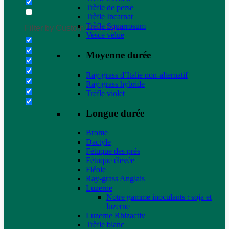
Trèfle de perse
Trèfle Incarnat
Trèfle Squarrosum
Filter by Custom Post Type
Vesce velue
Moyenne durée
Ray-grass d’Italie non-alternatif
Ray-grass hybride
Trèfle violet
Longue durée
Brome
Dactyle
Fétuque des prés
Fétuque élevée
Fléole
Ray-grass Anglais
Luzerne
Notre gamme inoculants : soja et
luzerne
Luzerne Rhizactiv
Trèfle blanc