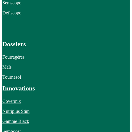
Semscope
Défiscope
Dossiers
Fourragères
Maïs
Tournesol
Innovations
Covermix
Nutriplus Stim
Gamme Black
Semboost