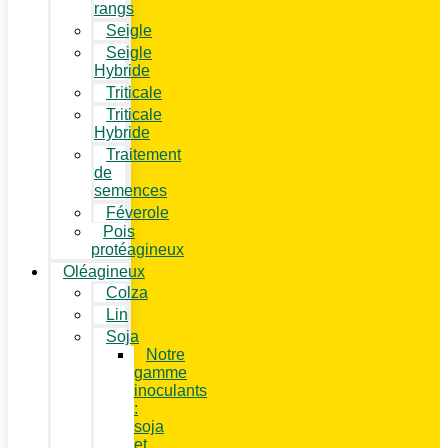
rangs
Seigle
Seigle
Hybride
Triticale
Triticale
Hybride
Traitement
de
semences
Féverole
Pois
protéagineux
Oléagineux
Colza
Lin
Soja
Notre
gamme
inoculants
:
soja
et