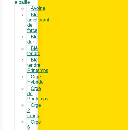
à paille
Avoine
Blé
améliorant
de
force
Blé
dur
Blé
tendre
Blé
tendre
Printemps
Orge
Hybride
Orge
de
Printemps
Orge
2
rangs
Orge
6