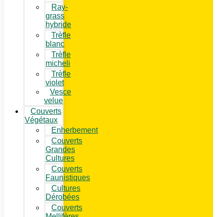
Ray-
grass
hybride
Trèfle
blanc
Trèfle
micheli
Trèfle
violet
Vesce
velue
Couverts
Végétaux
Enherbement
Couverts
Grandes
Cultures
Couverts
Faunistiques
Cultures
Dérobées
Couverts
Mellifères