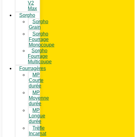
V2
Max
Sorgho
Sorgho
Grain
Sorgho
Fourrage
Monocoupe
Sorgho
Fourrage
Multicoupe
Fourragères
MP
Courte
durée
MP
Moyenne
durée
MP
Longue
durée
Trèfle
Incarnat