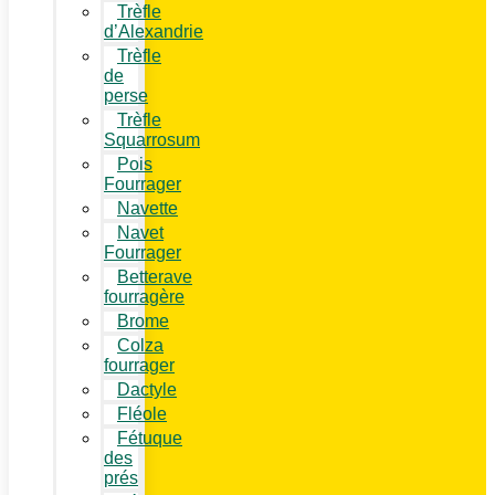
Trèfle
d’Alexandrie
Trèfle
de
perse
Trèfle
Squarrosum
Pois
Fourrager
Navette
Navet
Fourrager
Betterave
fourragère
Brome
Colza
fourrager
Dactyle
Fléole
Fétuque
des
prés