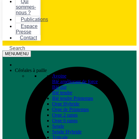
Qui
sommes-
nous ?
Publications
Espace
Presse
Contact
Search
MENU
MENU
Céréales à paille
Avoine
Blé améliorant de force
Blé dur
Blé tendre
Blé tendre Printemps
Orge Hybride
Orge de Printemps
Orge 2 rangs
Orge 6 rangs
Seigle
Seigle Hybride
Triticale