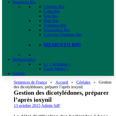
Semences Bio
Céréales Bio
Colza Bio
Soja Bio
Maïs Bio
Tournesol Bio
Fourragères Bio
Couverts Végétaux Bio
MEMENTO BIO
Méthanisation
Le + technique+
.
Guide Metha +
.
Gazons
Semences de France
»
Accueil
»
Céréales
»
Gestion
des dicotylédones, préparer l’après ioxynil
Gestion des dicotylédones, préparer
l’après ioxynil
13 octobre 2015
Admin SdF