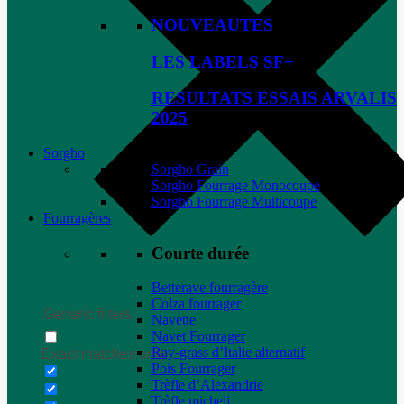
NOUVEAUTES
LES LABELS SF+
RESULTATS ESSAIS ARVALIS
2025
Sorgho
Sorgho Grain
Sorgho Fourrage Monocoupe
Sorgho Fourrage Multicoupe
Fourragères
Courte durée
Betterave fourragère
Colza fourrager
Generic filters
Navette
Navet Fourrager
Ray-grass d’Italie alternatif
Exact matches only
Pois Fourrager
Trèfle d’Alexandrie
Trèfle micheli