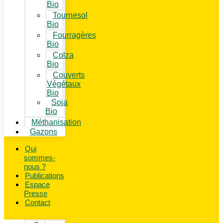
Bio
Tournesol
Bio
Fourragères
Bio
Colza
Bio
Couverts
Végétaux
Bio
Soja
Bio
Méthanisation
Gazons
Qui
sommes-
nous ?
Publications
Espace
Presse
Contact