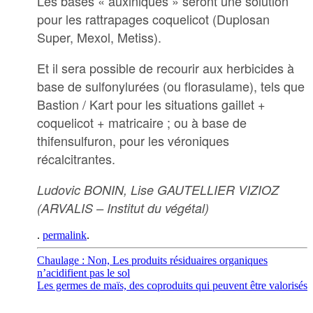
Les bases « auxiniques » seront une solution
pour les rattrapages coquelicot (Duplosan
Super, Mexol, Metiss).
Et il sera possible de recourir aux herbicides à
base de sulfonylurées (ou florasulame), tels que
Bastion / Kart pour les situations gaillet +
coquelicot + matricaire ; ou à base de
thifensulfuron, pour les véroniques
récalcitrantes.
Ludovic BONIN, Lise GAUTELLIER VIZIOZ
(ARVALIS – Institut du végétal)
.
permalink
.
Post
Chaulage : Non, Les produits résiduaires organiques
n’acidifient pas le sol
navigation
Les germes de maïs, des coproduits qui peuvent être valorisés