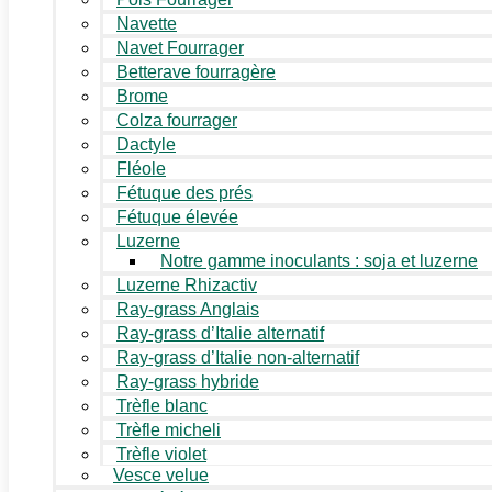
Navette
Navet Fourrager
Betterave fourragère
Brome
Colza fourrager
Dactyle
Fléole
Fétuque des prés
Fétuque élevée
Luzerne
Notre gamme inoculants : soja et luzerne
Luzerne Rhizactiv
Ray-grass Anglais
Ray-grass d’Italie alternatif
Ray-grass d’Italie non-alternatif
Ray-grass hybride
Trèfle blanc
Trèfle micheli
Trèfle violet
Vesce velue