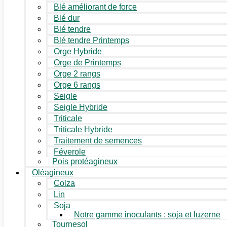
Blé améliorant de force
Blé dur
Blé tendre
Blé tendre Printemps
Orge Hybride
Orge de Printemps
Orge 2 rangs
Orge 6 rangs
Seigle
Seigle Hybride
Triticale
Triticale Hybride
Traitement de semences
Féverole
Pois protéagineux
Oléagineux
Colza
Lin
Soja
Notre gamme inoculants : soja et luzerne
Tournesol