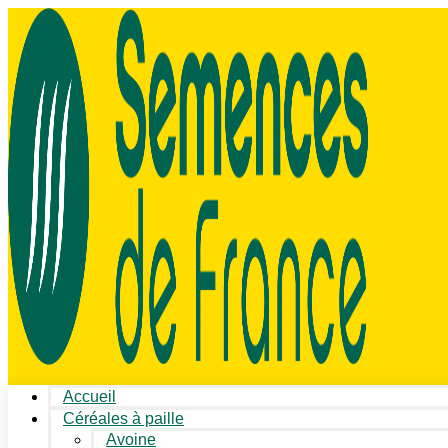
Accueil
Céréales à paille
Avoine