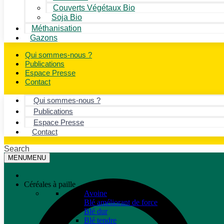
Couverts Végétaux Bio
Soja Bio
Méthanisation
Gazons
Qui sommes-nous ?
Publications
Espace Presse
Contact
Qui sommes-nous ?
Publications
Espace Presse
Contact
Search
MENU
MENU
Céréales à paille
Avoine
Blé améliorant de force
Blé dur
Blé tendre