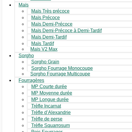
Maïs
Maïs Très précoce
Maïs Précoce
Maïs Demi-Précoce
Maïs Demi-Précoce à Demi-Tardif
Maïs Demi-Tardif
Maïs Tardif
Maïs V2 Max
Sorgho
Sorgho Grain
Sorgho Fourrage Monocoupe
Sorgho Fourrage Multicoupe
Fourragères
MP Courte durée
MP Moyenne durée
MP Longue durée
Trèfle Incarnat
Trèfle d’Alexandrie
Trèfle de perse
Trèfle Squarrosum
Pois Fourrager