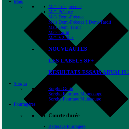
Maïs
Maïs Très précoce
Maïs Précoce
Maïs Demi-Précoce
Maïs Demi-Précoce à Demi-Tardif
Maïs Demi-Tardif
Maïs Tardif
Maïs V2 Max
NOUVEAUTES
LES LABELS SF+
RESULTATS ESSAIS ARVALIS 
Sorgho
Sorgho Grain
Sorgho Fourrage Monocoupe
Sorgho Fourrage Multicoupe
Fourragères
Courte durée
Betterave fourragère