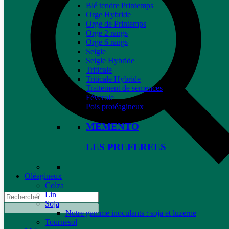
Blé tendre Printemps
Orge Hybride
Orge de Printemps
Orge 2 rangs
Orge 6 rangs
Seigle
Seigle Hybride
Triticale
Triticale Hybride
Traitement de semences
Féverole
Pois protéagineux
MEMENTO
LES PREFEREES
Oléagineux
Colza
Lin
Soja
Notre gamme inoculants : soja et luzerne
Tournesol