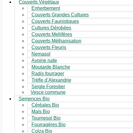
Couverts Végétaux
Enherbement
Couverts Grandes Cultures
Couverts Faunistiques
Cultures Dérobées
Couverts Mellifères
Couverts Méthanisation
Couverts Fleuris
Nemasol
Avoine rude
Moutarde Blanche
Radis fourrager
Trèfle d’Alexandrie
Seigle Forestier
Vesce commune
Semences Bio
Céréales Bio
Maïs Bio
Tournesol Bio
Fourragères Bio
Colza Bio