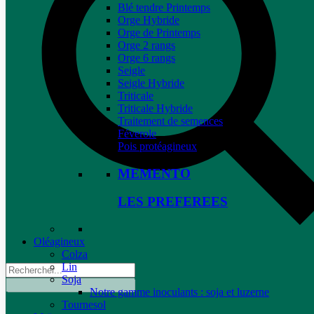
Blé tendre Printemps
Orge Hybride
Orge de Printemps
Orge 2 rangs
Orge 6 rangs
Seigle
Seigle Hybride
Triticale
Triticale Hybride
Traitement de semences
Féverole
Pois protéagineux
MEMENTO
LES PREFEREES
Oléagineux
Colza
Lin
Soja
Notre gamme inoculants : soja et luzerne
Tournesol