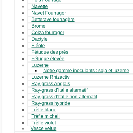
Navette
Navet Fourrager
Betterave fourragère
Brome
Colza fourrager
Dactyle
Fléole
Fétuque des prés
Fétuque élevée
Luzerne
Notre gamme inoculants : soja et luzerne
Luzerne Rhizactiv
Ray-grass Anglais
Ray-grass d’Italie alternatif
Ray-grass d’Italie non-alternatif
Ray-grass hybride
Trèfle blanc
Trèfle micheli
Trèfle violet
Vesce velue