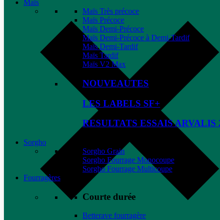
Maïs
Maïs Très précoce
Maïs Précoce
Maïs Demi-Précoce
Maïs Demi-Précoce à Demi-Tardif
Maïs Demi-Tardif
Maïs Tardif
Maïs V2 Max
NOUVEAUTES
LES LABELS SF+
RESULTATS ESSAIS ARVALIS 
Sorgho
Sorgho Grain
Sorgho Fourrage Monocoupe
Sorgho Fourrage Multicoupe
Fourragères
Courte durée
Betterave fourragère