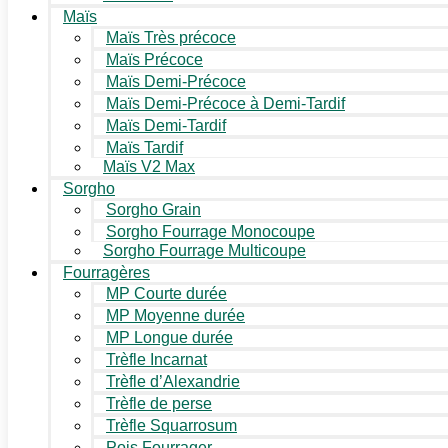
Maïs
Maïs Très précoce
Maïs Précoce
Maïs Demi-Précoce
Maïs Demi-Précoce à Demi-Tardif
Maïs Demi-Tardif
Maïs Tardif
Maïs V2 Max
Sorgho
Sorgho Grain
Sorgho Fourrage Monocoupe
Sorgho Fourrage Multicoupe
Fourragères
MP Courte durée
MP Moyenne durée
MP Longue durée
Trèfle Incarnat
Trèfle d’Alexandrie
Trèfle de perse
Trèfle Squarrosum
Pois Fourrager