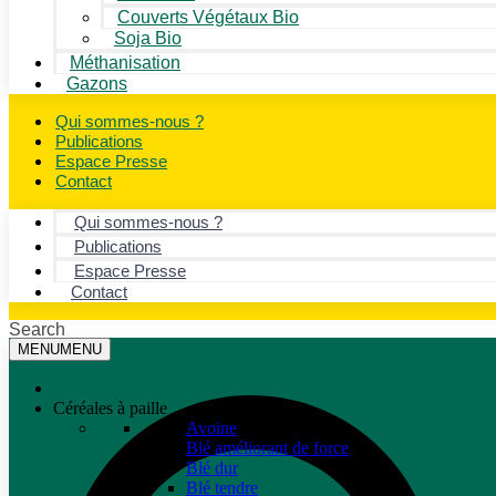
Couverts Végétaux Bio
Soja Bio
Méthanisation
Gazons
Qui sommes-nous ?
Publications
Espace Presse
Contact
Qui sommes-nous ?
Publications
Espace Presse
Contact
Search
MENU
MENU
Céréales à paille
Avoine
Blé améliorant de force
Blé dur
Blé tendre