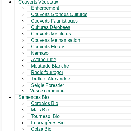
Couverts Végétaux
Enherbement
Couverts Grandes Cultures
Couverts Faunistiques
Cultures Dérobées
Couverts Mellifères
Couverts Méthanisation
Couverts Fleuris
Nemasol
Avoine rude
Moutarde Blanche
Radis fourrager
Trèfle d’Alexandrie
Seigle Forestier
Vesce commune
Semences Bio
Céréales Bio
Maïs Bio
Tournesol Bio
Fourragères Bio
Colza Bio