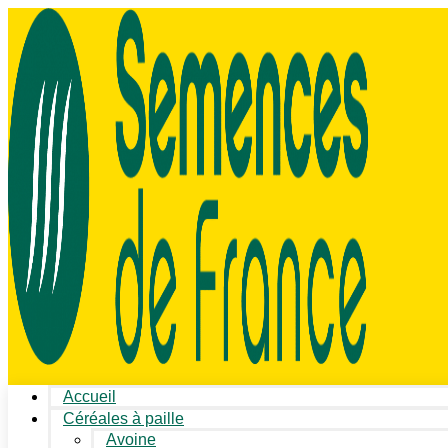
Accueil
Céréales à paille
Avoine