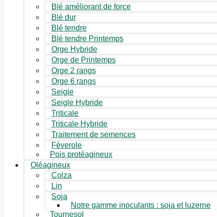
Blé améliorant de force
Blé dur
Blé tendre
Blé tendre Printemps
Orge Hybride
Orge de Printemps
Orge 2 rangs
Orge 6 rangs
Seigle
Seigle Hybride
Triticale
Triticale Hybride
Traitement de semences
Féverole
Pois protéagineux
Oléagineux
Colza
Lin
Soja
Notre gamme inoculants : soja et luzerne
Tournesol