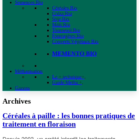
Semences Bio
Céréales Bio
Colza Bio
Soja Bio
Maïs Bio
Tournesol Bio
Fourragères Bio
Couverts Végétaux Bio
MEMENTO BIO
Méthanisation
Le + technique+
.
Guide Metha +
.
Gazons
Archives
Céréales à paille : les bonnes pratiques de
traitement en floraison
Depuis 2003, un arrêté interdit les traitements