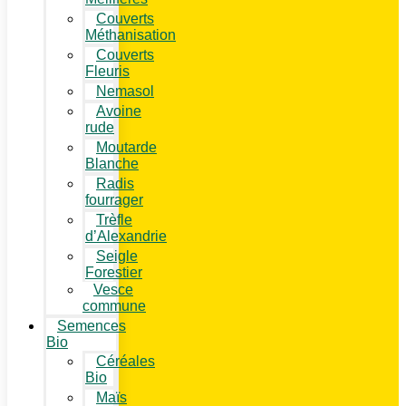
Couverts
Méthanisation
Couverts
Fleuris
Nemasol
Avoine
rude
Moutarde
Blanche
Radis
fourrager
Trèfle
d’Alexandrie
Seigle
Forestier
Vesce
commune
Semences
Bio
Céréales
Bio
Maïs