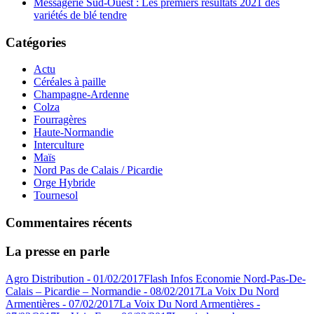
Messagerie Sud-Ouest : Les premiers résultats 2021 des
variétés de blé tendre
Catégories
Actu
Céréales à paille
Champagne-Ardenne
Colza
Fourragères
Haute-Normandie
Interculture
Maïs
Nord Pas de Calais / Picardie
Orge Hybride
Tournesol
Commentaires récents
La presse en parle
Agro Distribution - 01/02/2017
Flash Infos Economie Nord-Pas-De-
Calais – Picardie – Normandie - 08/02/2017
La Voix Du Nord
Armentières - 07/02/2017
La Voix Du Nord Armentières -