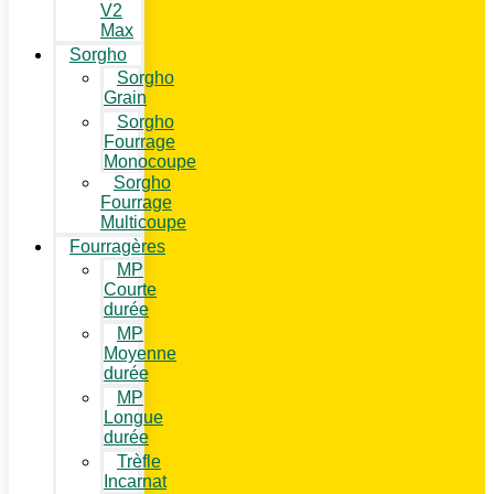
V2
Max
Sorgho
Sorgho
Grain
Sorgho
Fourrage
Monocoupe
Sorgho
Fourrage
Multicoupe
Fourragères
MP
Courte
durée
MP
Moyenne
durée
MP
Longue
durée
Trèfle
Incarnat