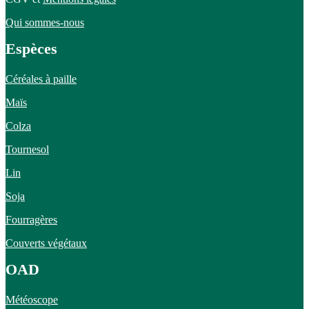
Qui sommes-nous
Espèces
Céréales à paille
Maïs
Colza
Tournesol
Lin
Soja
Fourragères
Couverts végétaux
OAD
Météoscope