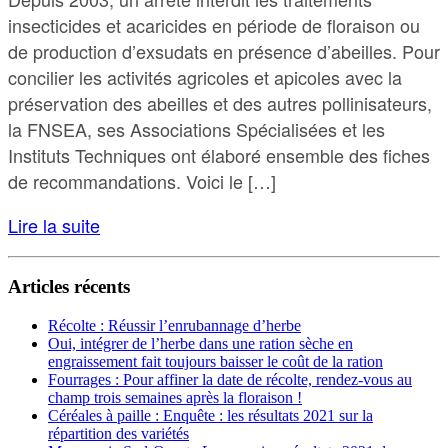
insecticides et acaricides en période de floraison ou
de production d’exsudats en présence d’abeilles. Pour
concilier les activités agricoles et apicoles avec la
préservation des abeilles et des autres pollinisateurs,
la FNSEA, ses Associations Spécialisées et les
Instituts Techniques ont élaboré ensemble des fiches
de recommandations. Voici le […]
Lire la suite
Articles récents
Récolte : Réussir l’enrubannage d’herbe
Oui, intégrer de l’herbe dans une ration sèche en
engraissement fait toujours baisser le coût de la ration
Fourrages : Pour affiner la date de récolte, rendez-vous au
champ trois semaines après la floraison !
Céréales à paille : Enquête : les résultats 2021 sur la
répartition des variétés