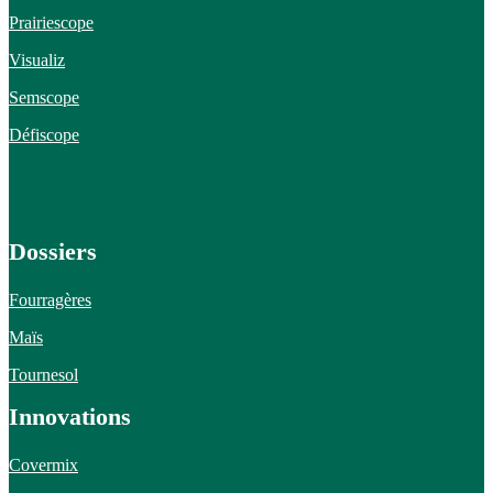
Prairiescope
Visualiz
Semscope
Défiscope
Dossiers
Fourragères
Maïs
Tournesol
Innovations
Covermix