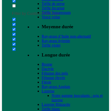
Trèfle de perse
Trèfle Incarnat
Trèfle Squarrosum
Filter by Custom Post Type
Vesce velue
Moyenne durée
Ray-grass d’Italie non-alternatif
Ray-grass hybride
Trèfle violet
Longue durée
Brome
Dactyle
Fétuque des prés
Fétuque élevée
Fléole
Ray-grass Anglais
Luzerne
Notre gamme inoculants : soja et
luzerne
Luzerne Rhizactiv
Trèfle blanc