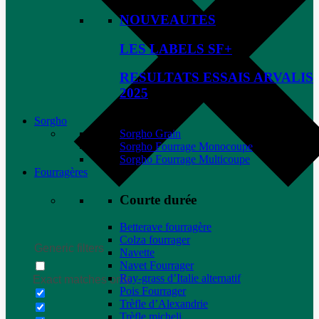
NOUVEAUTES
LES LABELS SF+
RESULTATS ESSAIS ARVALIS
2025
Sorgho
Sorgho Grain
Sorgho Fourrage Monocoupe
Sorgho Fourrage Multicoupe
Fourragères
Courte durée
Betterave fourragère
Colza fourrager
Generic filters
Navette
Navet Fourrager
Ray-grass d’Italie alternatif
Exact matches only
Pois Fourrager
Trèfle d’Alexandrie
Trèfle micheli