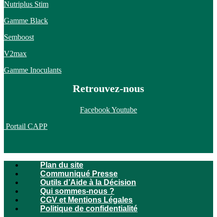
Nutriplus Stim
Gamme Black
Semboost
V2max
Gamme Inoculants
Retrouvez-nous
Facebook
Youtube
Portail CAPP
Plan du site
Communiqué Presse
Outils d’Aide à la Décision
Qui sommes-nous ?
CGV et Mentions Légales
Politique de confidentialité