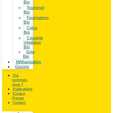
Bio
Tournesol
Bio
Fourragères
Bio
Colza
Bio
Couverts
Végétaux
Bio
Soja
Bio
Méthanisation
Gazons
Qui
sommes-
nous ?
Publications
Espace
Presse
Contact