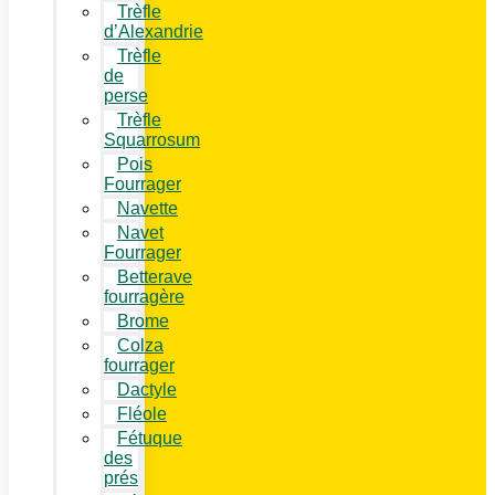
Trèfle
d’Alexandrie
Trèfle
de
perse
Trèfle
Squarrosum
Pois
Fourrager
Navette
Navet
Fourrager
Betterave
fourragère
Brome
Colza
fourrager
Dactyle
Fléole
Fétuque
des
prés