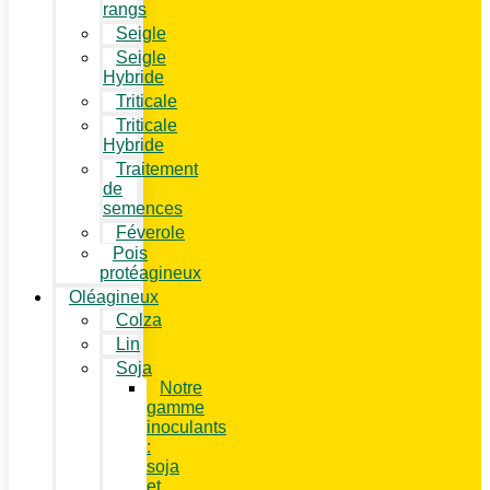
rangs
Seigle
Seigle
Hybride
Triticale
Triticale
Hybride
Traitement
de
semences
Féverole
Pois
protéagineux
Oléagineux
Colza
Lin
Soja
Notre
gamme
inoculants
:
soja
et