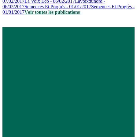
07/02/2017
La Voix Eco - 06/02/2017
Lavoixdunord -
06/02/2017
Semences Et Progrès - 01/01/2017
Semences Et Progrès -
01/01/2017
Voir toutes les publications