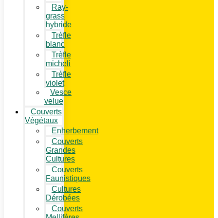
Ray-
grass
hybride
Trèfle
blanc
Trèfle
micheli
Trèfle
violet
Vesce
velue
Couverts
Végétaux
Enherbement
Couverts
Grandes
Cultures
Couverts
Faunistiques
Cultures
Dérobées
Couverts
Mellifères