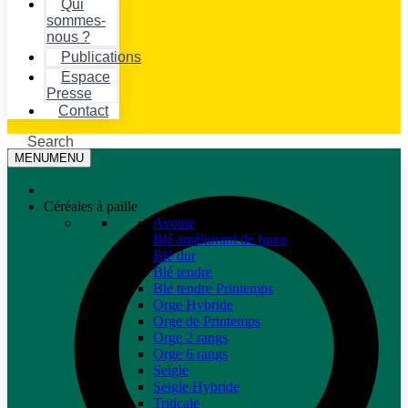
Qui
sommes-
nous ?
Publications
Espace
Presse
Contact
Search
MENU
MENU
Céréales à paille
Avoine
Blé améliorant de force
Blé dur
Blé tendre
Blé tendre Printemps
Orge Hybride
Orge de Printemps
Orge 2 rangs
Orge 6 rangs
Seigle
Seigle Hybride
Triticale