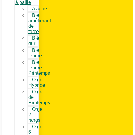
à paille
Avoine
Blé
améliorant
de
force
Blé
dur
Blé
tendre
Blé
tendre
Printemps
Orge
Hybride
Orge
de
Printemps
Orge
2
rangs
Orge
6