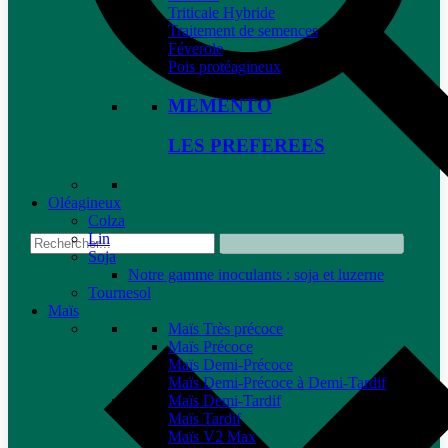
Triticale Hybride
Traitement de semences
Féverole
Pois protéagineux
MEMENTO
LES PREFEREES
Oléagineux
Colza
Lin
Soja
Notre gamme inoculants : soja et luzerne
Tournesol
Maïs
Maïs Très précoce
Maïs Précoce
Maïs Demi-Précoce
Maïs Demi-Précoce à Demi-Tardif
Maïs Demi-Tardif
Maïs Tardif
Maïs V2 Max