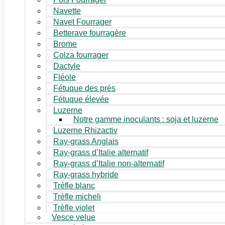
Navette
Navet Fourrager
Betterave fourragère
Brome
Colza fourrager
Dactyle
Fléole
Fétuque des prés
Fétuque élevée
Luzerne
Notre gamme inoculants : soja et luzerne
Luzerne Rhizactiv
Ray-grass Anglais
Ray-grass d’Italie alternatif
Ray-grass d’Italie non-alternatif
Ray-grass hybride
Trèfle blanc
Trèfle micheli
Trèfle violet
Vesce velue