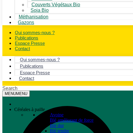
Couverts Végétaux Bio
Soja Bio
Méthanisation
Gazons
Qui sommes-nous ?
Publications
Espace Presse
Contact
Qui sommes-nous ?
Publications
Espace Presse
Contact
Search
MENU
MENU
Céréales à paille
Avoine
Blé améliorant de force
Blé dur
Blé tendre