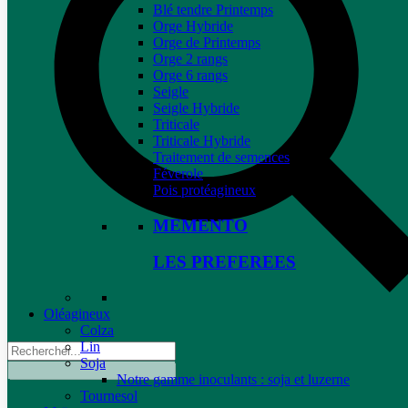
Blé tendre Printemps
Orge Hybride
Orge de Printemps
Orge 2 rangs
Orge 6 rangs
Seigle
Seigle Hybride
Triticale
Triticale Hybride
Traitement de semences
Féverole
Pois protéagineux
MEMENTO
LES PREFEREES
Oléagineux
Colza
Lin
Soja
Notre gamme inoculants : soja et luzerne
Tournesol