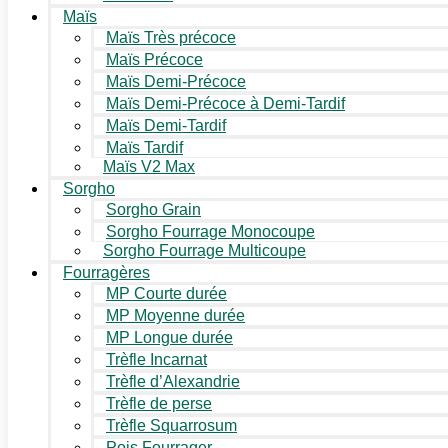
Maïs
Maïs Très précoce
Maïs Précoce
Maïs Demi-Précoce
Maïs Demi-Précoce à Demi-Tardif
Maïs Demi-Tardif
Maïs Tardif
Maïs V2 Max
Sorgho
Sorgho Grain
Sorgho Fourrage Monocoupe
Sorgho Fourrage Multicoupe
Fourragères
MP Courte durée
MP Moyenne durée
MP Longue durée
Trèfle Incarnat
Trèfle d’Alexandrie
Trèfle de perse
Trèfle Squarrosum
Pois Fourrager