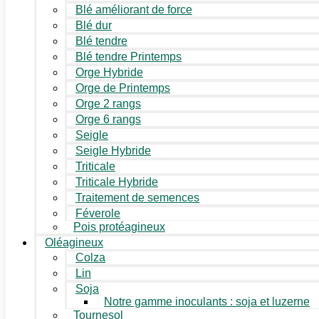
Blé améliorant de force
Blé dur
Blé tendre
Blé tendre Printemps
Orge Hybride
Orge de Printemps
Orge 2 rangs
Orge 6 rangs
Seigle
Seigle Hybride
Triticale
Triticale Hybride
Traitement de semences
Féverole
Pois protéagineux
Oléagineux
Colza
Lin
Soja
Notre gamme inoculants : soja et luzerne
Tournesol