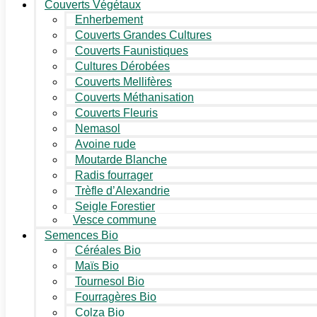
Couverts Végétaux
Enherbement
Couverts Grandes Cultures
Couverts Faunistiques
Cultures Dérobées
Couverts Mellifères
Couverts Méthanisation
Couverts Fleuris
Nemasol
Avoine rude
Moutarde Blanche
Radis fourrager
Trèfle d’Alexandrie
Seigle Forestier
Vesce commune
Semences Bio
Céréales Bio
Maïs Bio
Tournesol Bio
Fourragères Bio
Colza Bio