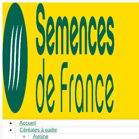
Accueil
Céréales à paille
Avoine