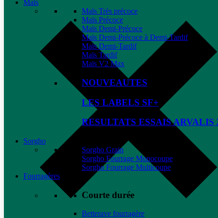
Maïs
Maïs Très précoce
Maïs Précoce
Maïs Demi-Précoce
Maïs Demi-Précoce à Demi-Tardif
Maïs Demi-Tardif
Maïs Tardif
Maïs V2 Max
NOUVEAUTES
LES LABELS SF+
RESULTATS ESSAIS ARVALIS 
Sorgho
Sorgho Grain
Sorgho Fourrage Monocoupe
Sorgho Fourrage Multicoupe
Fourragères
Courte durée
Betterave fourragère