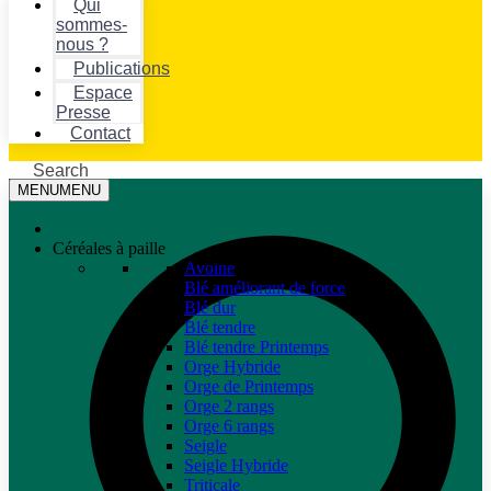
Qui
sommes-
nous ?
Publications
Espace
Presse
Contact
Search
MENU
MENU
Céréales à paille
Avoine
Blé améliorant de force
Blé dur
Blé tendre
Blé tendre Printemps
Orge Hybride
Orge de Printemps
Orge 2 rangs
Orge 6 rangs
Seigle
Seigle Hybride
Triticale