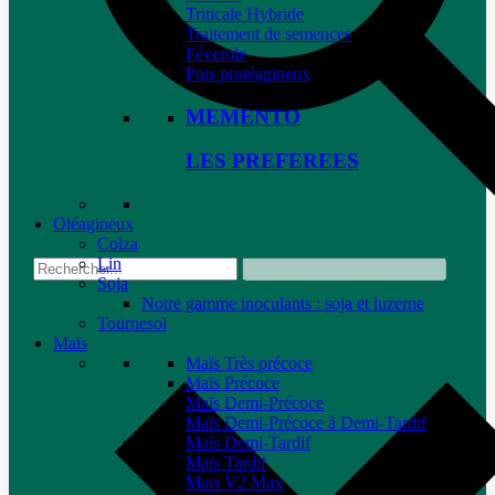
Triticale Hybride
Traitement de semences
Féverole
Pois protéagineux
MEMENTO
LES PREFEREES
Oléagineux
Colza
Lin
Soja
Notre gamme inoculants : soja et luzerne
Tournesol
Maïs
Maïs Très précoce
Maïs Précoce
Maïs Demi-Précoce
Maïs Demi-Précoce à Demi-Tardif
Maïs Demi-Tardif
Maïs Tardif
Maïs V2 Max