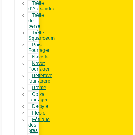
Trèfle
d’Alexandrie
Trèfle
de
perse
Trèfle
Squarrosum
Pois
Fourrager
Navette
Navet
Fourrager
Betterave
fourragère
Brome
Colza
fourrager
Dactyle
Fléole
Fétuque
des
prés