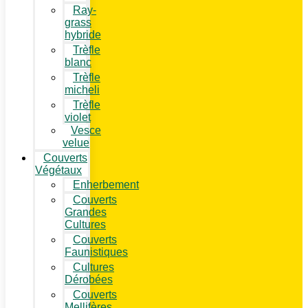
Ray-
grass
hybride
Trèfle
blanc
Trèfle
micheli
Trèfle
violet
Vesce
velue
Couverts
Végétaux
Enherbement
Couverts
Grandes
Cultures
Couverts
Faunistiques
Cultures
Dérobées
Couverts
Mellifères