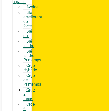
à paille
Avoine
Blé
améliorant
de
force
Blé
dur
Blé
tendre
Blé
tendre
Printemps
Orge
Hybride
Orge
de
Printemps
Orge
2
rangs
Orge
6