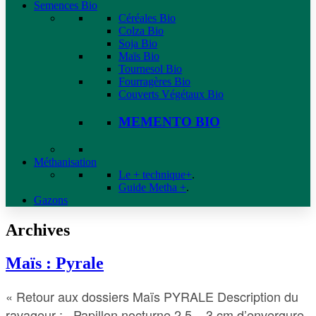
Semences Bio
Céréales Bio
Colza Bio
Soja Bio
Maïs Bio
Tournesol Bio
Fourragères Bio
Couverts Végétaux Bio
MEMENTO BIO
Méthanisation
Le + technique+
.
Guide Metha +
.
Gazons
Archives
Maïs : Pyrale
« Retour aux dossiers Maïs PYRALE Description du
ravageur : Papillon nocturne 2,5 – 3 cm d’envergure