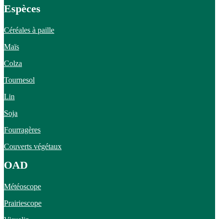
Espèces
Céréales à paille
Maïs
Colza
Tournesol
Lin
Soja
Fourragères
Couverts végétaux
OAD
Météoscope
Prairiescope