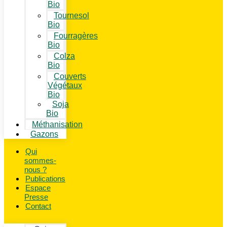
Bio
Tournesol
Bio
Fourragères
Bio
Colza
Bio
Couverts
Végétaux
Bio
Soja
Bio
Méthanisation
Gazons
Qui
sommes-
nous ?
Publications
Espace
Presse
Contact