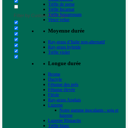
Trèfle de perse
Trèfle Incarnat
Trèfle Squarrosum
Filter by Custom Post Type
Vesce velue
Moyenne durée
Ray-grass d’Italie non-alternatif
Ray-grass hybride
Trèfle violet
Longue durée
Brome
Dactyle
Fétuque des prés
Fétuque élevée
Fléole
Ray-grass Anglais
Luzerne
Notre gamme inoculants : soja et
luzerne
Luzerne Rhizactiv
Trèfle blanc