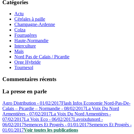
Catégories
Actu
Céréales à paille
Champagne-Ardenne
Colza
Fourragères
Haute-Normandie
Interculture
Maïs
Nord Pas de Calais / Picardie
Orge Hybride
Tournesol
Commentaires récents
La presse en parle
Agro Distribution - 01/02/2017
Flash Infos Economie Nord-Pas-De-
Calais – Picardie – Normandie - 08/02/2017
La Voix Du Nord
Armentières - 07/02/2017
La Voix Du Nord Armentières -
07/02/2017
La Voix Eco - 06/02/2017
Lavoixdunord -
06/02/2017
Semences Et Progrès - 01/01/2017
Semences Et Progrès -
01/01/2017
Voir toutes les publications