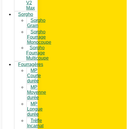
V2
Max
Sorgho
Sorgho
Grain
Sorgho
Fourrage
Monocoupe
Sorgho
Fourrage
Multicoupe
Fourragères
MP
Courte
durée
MP
Moyenne
durée
MP
Longue
durée
Trèfle
Incarnat