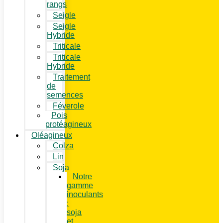
rangs
Seigle
Seigle
Hybride
Triticale
Triticale
Hybride
Traitement
de
semences
Féverole
Pois
protéagineux
Oléagineux
Colza
Lin
Soja
Notre
gamme
inoculants
:
soja
et