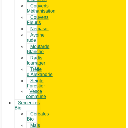
Couverts
Méthanisation
Couverts
Fleuris
Nemasol
Avoine
rude
Moutarde
Blanche
Radis
fourrager
Trèfle
d’Alexandrie
Seigle
Forestier
Vesce
commune
Semences
Bio
Céréales
Bio
Maïs