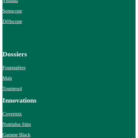
Visualiz
Semscope
Défiscope
Dossiers
Fourragères
Maïs
Tournesol
Innovations
Covermix
Nutriplus Stim
Gamme Black