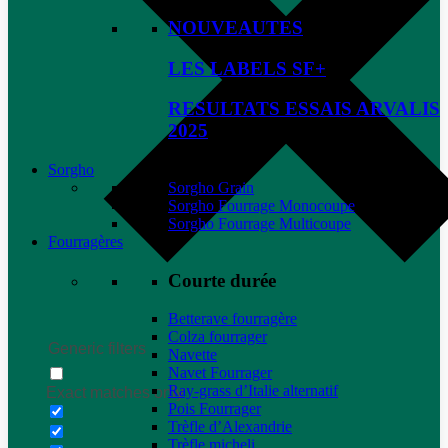
NOUVEAUTES
LES LABELS SF+
RESULTATS ESSAIS ARVALIS
2025
Sorgho
Sorgho Grain
Sorgho Fourrage Monocoupe
Sorgho Fourrage Multicoupe
Fourragères
Courte durée
Betterave fourragère
Colza fourrager
Generic filters
Navette
Navet Fourrager
Ray-grass d’Italie alternatif
Exact matches only
Pois Fourrager
Trèfle d’Alexandrie
Trèfle micheli