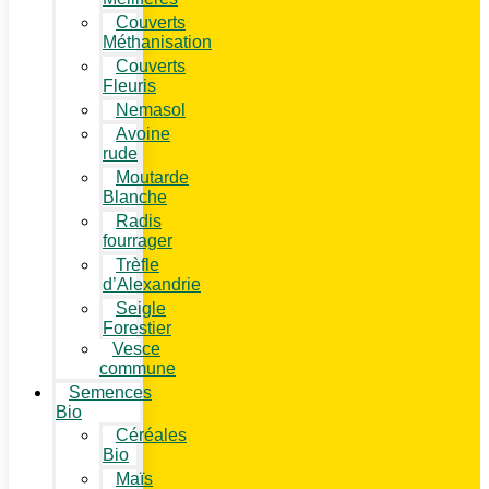
Couverts
Méthanisation
Couverts
Fleuris
Nemasol
Avoine
rude
Moutarde
Blanche
Radis
fourrager
Trèfle
d’Alexandrie
Seigle
Forestier
Vesce
commune
Semences
Bio
Céréales
Bio
Maïs