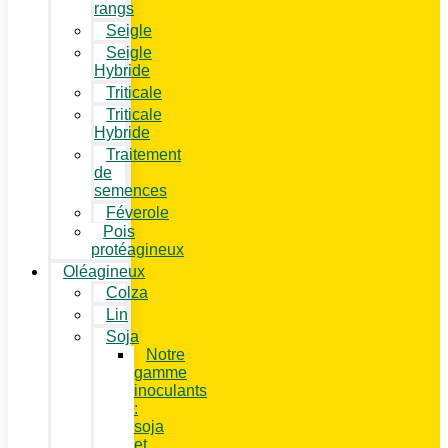
rangs
Seigle
Seigle
Hybride
Triticale
Triticale
Hybride
Traitement
de
semences
Féverole
Pois
protéagineux
Oléagineux
Colza
Lin
Soja
Notre
gamme
inoculants
:
soja
et