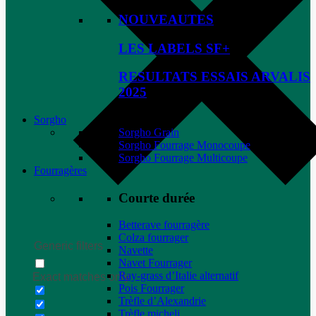
NOUVEAUTES
LES LABELS SF+
RESULTATS ESSAIS ARVALIS
2025
Sorgho
Sorgho Grain
Sorgho Fourrage Monocoupe
Sorgho Fourrage Multicoupe
Fourragères
Courte durée
Betterave fourragère
Colza fourrager
Generic filters
Navette
Navet Fourrager
Ray-grass d’Italie alternatif
Exact matches only
Pois Fourrager
Trèfle d’Alexandrie
Trèfle micheli