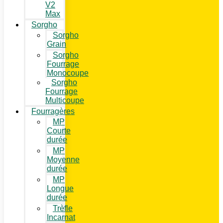
V2
Max
Sorgho
Sorgho
Grain
Sorgho
Fourrage
Monocoupe
Sorgho
Fourrage
Multicoupe
Fourragères
MP
Courte
durée
MP
Moyenne
durée
MP
Longue
durée
Trèfle
Incarnat