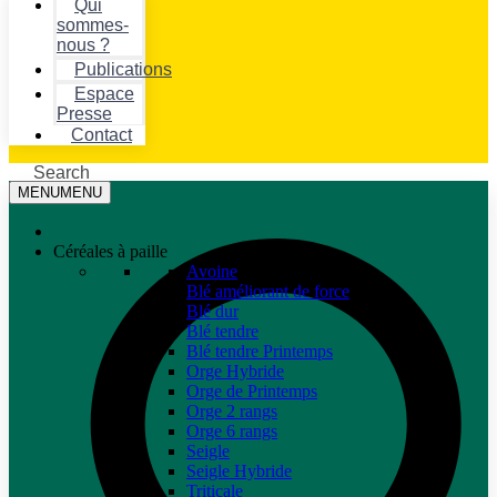
Qui
sommes-
nous ?
Publications
Espace
Presse
Contact
Search
MENU
MENU
Céréales à paille
Avoine
Blé améliorant de force
Blé dur
Blé tendre
Blé tendre Printemps
Orge Hybride
Orge de Printemps
Orge 2 rangs
Orge 6 rangs
Seigle
Seigle Hybride
Triticale