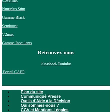
Covermix
Nutriplus Stim
Gamme Black
Semboost
V2max
Gamme Inoculants
Retrouvez-nous
Facebook
Youtube
Portail CAPP
Plan du site
Communiqué Presse
Outils d’Aide à la Décision
Qui sommes-nous ?
CGV et Mentions Légales