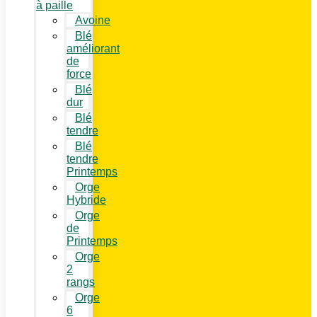
à paille
Avoine
Blé
améliorant
de
force
Blé
dur
Blé
tendre
Blé
tendre
Printemps
Orge
Hybride
Orge
de
Printemps
Orge
2
rangs
Orge
6