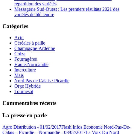
répartition des variétés
Messagerie Sud-Ouest : Les premiers résultats 2021 des
variétés de blé tendre
Catégories
Actu
Céréales à paille
Champagne-Ardenne
Colza
Fourragères
Haute-Normandie
Interculture
Maïs
Nord Pas de Calais / Picardie
Orge Hybride
Tournesol
Commentaires récents
La presse en parle
Agro Distribution - 01/02/2017
Flash Infos Economie Nord-Pas-De-
Calais – Picardie – Normandie - 08/02/2017
La Voix Du Nord