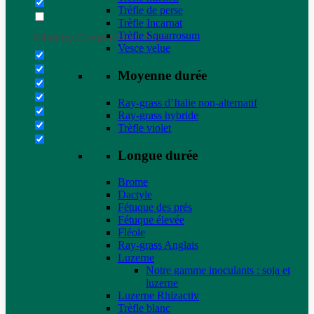
Trèfle de perse
Trèfle Incarnat
Trèfle Squarrosum
Filter by Custom Post Type
Vesce velue
Moyenne durée
Ray-grass d’Italie non-alternatif
Ray-grass hybride
Trèfle violet
Longue durée
Brome
Dactyle
Fétuque des prés
Fétuque élevée
Fléole
Ray-grass Anglais
Luzerne
Notre gamme inoculants : soja et
luzerne
Luzerne Rhizactiv
Trèfle blanc