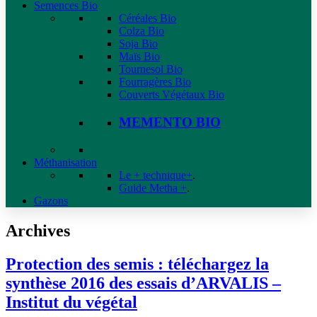
Semences Bio
Céréales Bio
Colza Bio
Soja Bio
Maïs Bio
Tournesol Bio
Fourragères Bio
Couverts Végétaux Bio
MEMENTO BIO
Méthanisation
Le + technique+
.
Guide Metha +
.
Gazons
Archives
Protection des semis : téléchargez la
synthèse 2016 des essais d’ARVALIS –
Institut du végétal