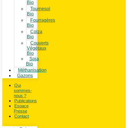
Bio
Tournesol
Bio
Fourragères
Bio
Colza
Bio
Couverts
Végétaux
Bio
Soja
Bio
Méthanisation
Gazons
Qui
sommes-
nous ?
Publications
Espace
Presse
Contact