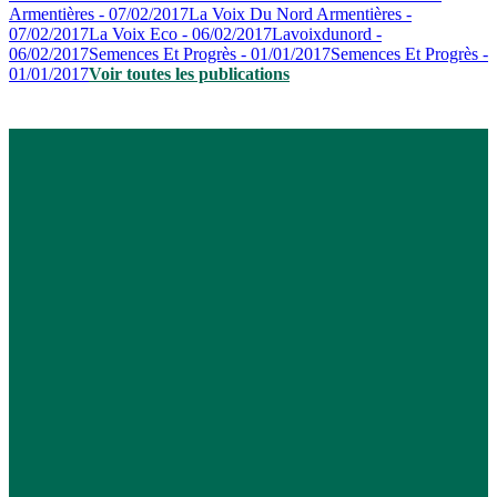
Armentières - 07/02/2017
La Voix Du Nord Armentières -
07/02/2017
La Voix Eco - 06/02/2017
Lavoixdunord -
06/02/2017
Semences Et Progrès - 01/01/2017
Semences Et Progrès -
01/01/2017
Voir toutes les publications