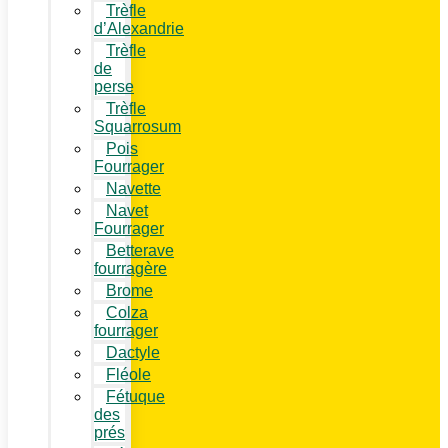
Trèfle
d’Alexandrie
Trèfle
de
perse
Trèfle
Squarrosum
Pois
Fourrager
Navette
Navet
Fourrager
Betterave
fourragère
Brome
Colza
fourrager
Dactyle
Fléole
Fétuque
des
prés