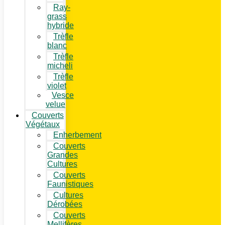
Ray-
grass
hybride
Trèfle
blanc
Trèfle
micheli
Trèfle
violet
Vesce
velue
Couverts
Végétaux
Enherbement
Couverts
Grandes
Cultures
Couverts
Faunistiques
Cultures
Dérobées
Couverts
Mellifères