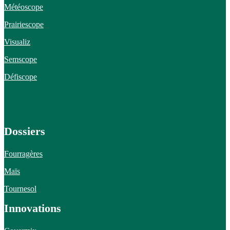
Météoscope
Prairiescope
Visualiz
Semscope
Défiscope
Dossiers
Fourragères
Maïs
Tournesol
Innovations