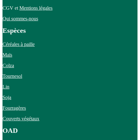
CGV et
Mentions légales
Qui sommes-nous
Espèces
Céréales à paille
Maïs
Colza
Tournesol
Lin
Soja
Fourragères
Couverts végétaux
OAD