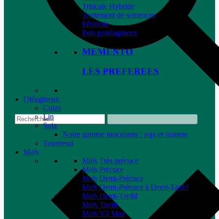
Triticale Hybride
Traitement de semences
Féverole
Pois protéagineux
MEMENTO
LES PREFEREES
Oléagineux
Colza
Lin
Soja
Notre gamme inoculants : soja et luzerne
Tournesol
Maïs
Maïs Très précoce
Maïs Précoce
Maïs Demi-Précoce
Maïs Demi-Précoce à Demi-Tardif
Maïs Demi-Tardif
Maïs Tardif
Maïs V2 Max