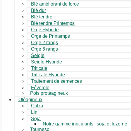
Blé améliorant de force
Blé dur
Blé tendre
Blé tendre Printemps
Orge Hybride
Orge de Printemps
Orge 2 rangs
Orge 6 rangs
Seigle
Seigle Hybride
Triticale
Triticale Hybride
Traitement de semences
Féverole
Pois protéagineux
Oléagineux
Colza
Lin
Soja
Notre gamme inoculants : soja et luzerne
Tournesol