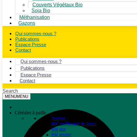
Couverts Végétaux Bio
Soja Bio
Méthanisation
Gazons
Qui sommes-nous ?
Publications
Espace Presse
Contact
Qui sommes-nous ?
Publications
Espace Presse
Contact
Search
MENU
MENU
Céréales à paille
Avoine
Blé améliorant de force
Blé dur
Blé tendre