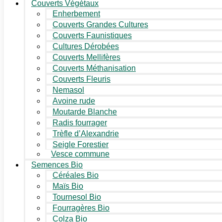
Couverts Végétaux
Enherbement
Couverts Grandes Cultures
Couverts Faunistiques
Cultures Dérobées
Couverts Mellifères
Couverts Méthanisation
Couverts Fleuris
Nemasol
Avoine rude
Moutarde Blanche
Radis fourrager
Trèfle d’Alexandrie
Seigle Forestier
Vesce commune
Semences Bio
Céréales Bio
Maïs Bio
Tournesol Bio
Fourragères Bio
Colza Bio