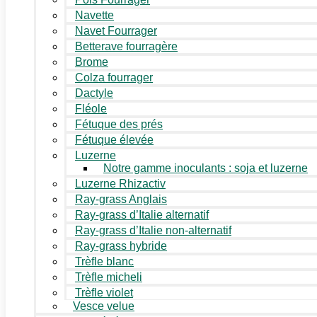
Navette
Navet Fourrager
Betterave fourragère
Brome
Colza fourrager
Dactyle
Fléole
Fétuque des prés
Fétuque élevée
Luzerne
Notre gamme inoculants : soja et luzerne
Luzerne Rhizactiv
Ray-grass Anglais
Ray-grass d’Italie alternatif
Ray-grass d’Italie non-alternatif
Ray-grass hybride
Trèfle blanc
Trèfle micheli
Trèfle violet
Vesce velue