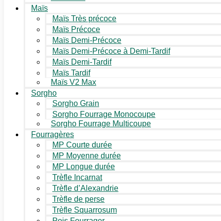
Maïs
Maïs Très précoce
Maïs Précoce
Maïs Demi-Précoce
Maïs Demi-Précoce à Demi-Tardif
Maïs Demi-Tardif
Maïs Tardif
Maïs V2 Max
Sorgho
Sorgho Grain
Sorgho Fourrage Monocoupe
Sorgho Fourrage Multicoupe
Fourragères
MP Courte durée
MP Moyenne durée
MP Longue durée
Trèfle Incarnat
Trèfle d’Alexandrie
Trèfle de perse
Trèfle Squarrosum
Pois Fourrager