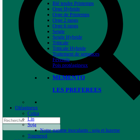
Blé tendre Printemps
Orge Hybride
Orge de Printemps
Orge 2 rangs
Orge 6 rangs
Seigle
Seigle Hybride
Triticale
Triticale Hybride
Traitement de semences
Féverole
Pois protéagineux
MEMENTO
LES PREFEREES
Oléagineux
Colza
Lin
Soja
Notre gamme inoculants : soja et luzerne
Tournesol