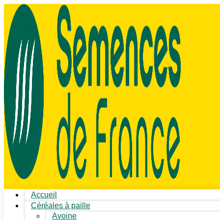
Accueil
Céréales à paille
Avoine