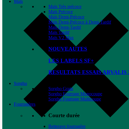
Maïs
Maïs Très précoce
Maïs Précoce
Maïs Demi-Précoce
Maïs Demi-Précoce à Demi-Tardif
Maïs Demi-Tardif
Maïs Tardif
Maïs V2 Max
NOUVEAUTES
LES LABELS SF+
RESULTATS ESSAIS ARVALIS 
Sorgho
Sorgho Grain
Sorgho Fourrage Monocoupe
Sorgho Fourrage Multicoupe
Fourragères
Courte durée
Betterave fourragère