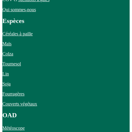
Qui sommes-nous
Espèces
Céréales à paille
Maïs
Colza
Tournesol
Lin
Soja
Fourragères
Couverts végétaux
OAD
Météoscope