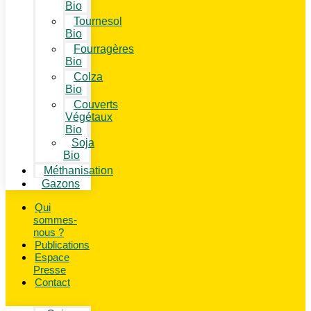
Bio
Tournesol
Bio
Fourragères
Bio
Colza
Bio
Couverts
Végétaux
Bio
Soja
Bio
Méthanisation
Gazons
Qui
sommes-
nous ?
Publications
Espace
Presse
Contact