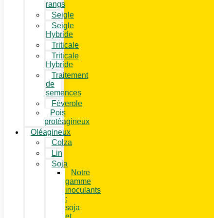
rangs
Seigle
Seigle
Hybride
Triticale
Triticale
Hybride
Traitement
de
semences
Féverole
Pois
protéagineux
Oléagineux
Colza
Lin
Soja
Notre
gamme
inoculants
:
soja
et