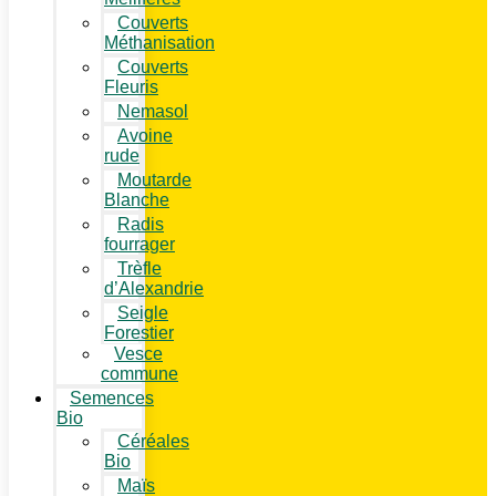
Couverts
Méthanisation
Couverts
Fleuris
Nemasol
Avoine
rude
Moutarde
Blanche
Radis
fourrager
Trèfle
d’Alexandrie
Seigle
Forestier
Vesce
commune
Semences
Bio
Céréales
Bio
Maïs