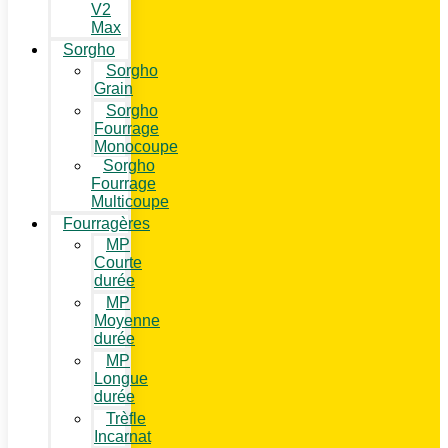
V2
Max
Sorgho
Sorgho
Grain
Sorgho
Fourrage
Monocoupe
Sorgho
Fourrage
Multicoupe
Fourragères
MP
Courte
durée
MP
Moyenne
durée
MP
Longue
durée
Trèfle
Incarnat