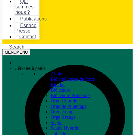
Qui
sommes-
nous ?
Publications
Espace
Presse
Contact
Search
MENU
MENU
Céréales à paille
Avoine
Blé améliorant de force
Blé dur
Blé tendre
Blé tendre Printemps
Orge Hybride
Orge de Printemps
Orge 2 rangs
Orge 6 rangs
Seigle
Seigle Hybride
Triticale