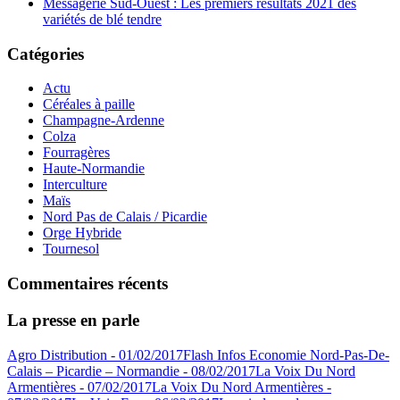
Messagerie Sud-Ouest : Les premiers résultats 2021 des
variétés de blé tendre
Catégories
Actu
Céréales à paille
Champagne-Ardenne
Colza
Fourragères
Haute-Normandie
Interculture
Maïs
Nord Pas de Calais / Picardie
Orge Hybride
Tournesol
Commentaires récents
La presse en parle
Agro Distribution - 01/02/2017
Flash Infos Economie Nord-Pas-De-
Calais – Picardie – Normandie - 08/02/2017
La Voix Du Nord
Armentières - 07/02/2017
La Voix Du Nord Armentières -