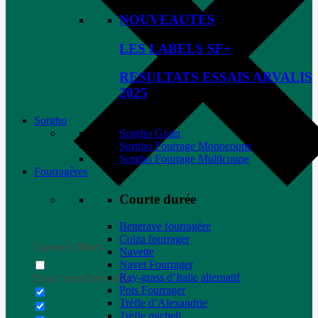
NOUVEAUTES
LES LABELS SF+
RESULTATS ESSAIS ARVALIS
2025
Sorgho
Sorgho Grain
Sorgho Fourrage Monocoupe
Sorgho Fourrage Multicoupe
Fourragères
Courte durée
Betterave fourragère
Colza fourrager
Generic filters
Navette
Navet Fourrager
Ray-grass d’Italie alternatif
Exact matches only
Pois Fourrager
Trèfle d’Alexandrie
Trèfle micheli