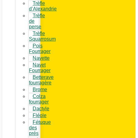
Trèfle
d’Alexandrie
Trèfle
de
perse
Trèfle
Squarrosum
Pois
Fourrager
Navette
Navet
Fourrager
Betterave
fourragère
Brome
Colza
fourrager
Dactyle
Fléole
Fétuque
des
prés