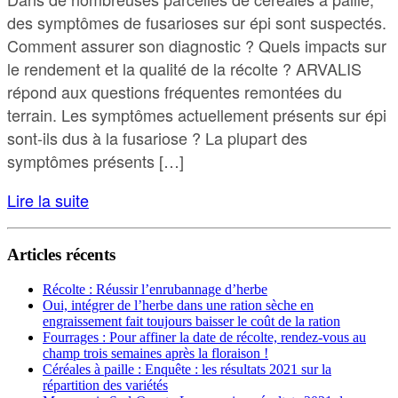
des symptômes de fusarioses sur épi sont suspectés.
Comment assurer son diagnostic ? Quels impacts sur
le rendement et la qualité de la récolte ? ARVALIS
répond aux questions fréquentes remontées du
terrain. Les symptômes actuellement présents sur épi
sont-ils dus à la fusariose ? La plupart des
symptômes présents […]
Lire la suite
Articles récents
Récolte : Réussir l’enrubannage d’herbe
Oui, intégrer de l’herbe dans une ration sèche en
engraissement fait toujours baisser le coût de la ration
Fourrages : Pour affiner la date de récolte, rendez-vous au
champ trois semaines après la floraison !
Céréales à paille : Enquête : les résultats 2021 sur la
répartition des variétés