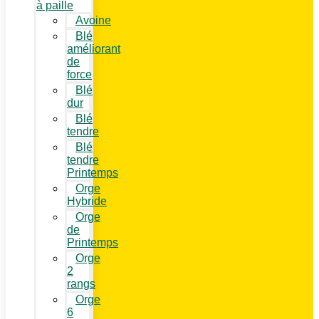
à paille
Avoine
Blé
améliorant
de
force
Blé
dur
Blé
tendre
Blé
tendre
Printemps
Orge
Hybride
Orge
de
Printemps
Orge
2
rangs
Orge
6