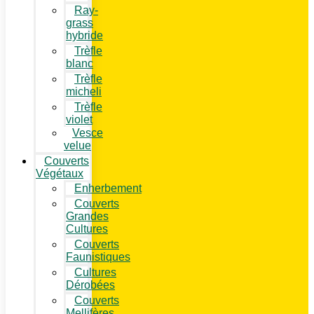
Ray-
grass
hybride
Trèfle
blanc
Trèfle
micheli
Trèfle
violet
Vesce
velue
Couverts
Végétaux
Enherbement
Couverts
Grandes
Cultures
Couverts
Faunistiques
Cultures
Dérobées
Couverts
Mellifères