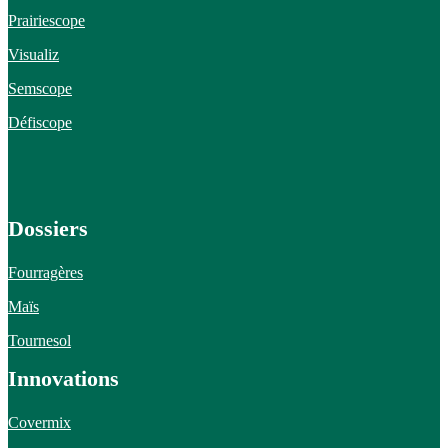
Prairiescope
Visualiz
Semscope
Défiscope
Dossiers
Fourragères
Maïs
Tournesol
Innovations
Covermix