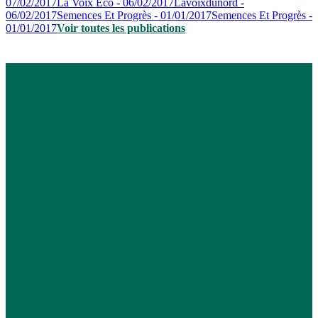
07/02/2017
La Voix Eco - 06/02/2017
Lavoixdunord -
06/02/2017
Semences Et Progrès - 01/01/2017
Semences Et Progrès -
01/01/2017
Voir toutes les publications