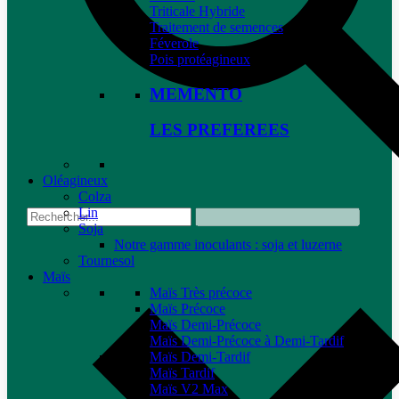
Triticale Hybride
Traitement de semences
Féverole
Pois protéagineux
MEMENTO
LES PREFEREES
Oléagineux
Colza
Lin
Soja
Notre gamme inoculants : soja et luzerne
Tournesol
Maïs
Maïs Très précoce
Maïs Précoce
Maïs Demi-Précoce
Maïs Demi-Précoce à Demi-Tardif
Maïs Demi-Tardif
Maïs Tardif
Maïs V2 Max