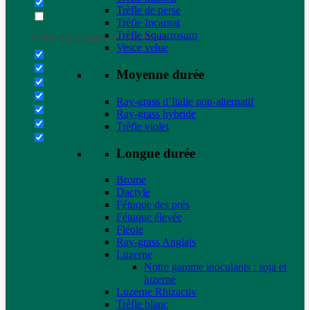
Trèfle de perse
Trèfle Incarnat
Trèfle Squarrosum
Filter by Custom Post Type
Vesce velue
Moyenne durée
Ray-grass d’Italie non-alternatif
Ray-grass hybride
Trèfle violet
Longue durée
Brome
Dactyle
Fétuque des prés
Fétuque élevée
Fléole
Ray-grass Anglais
Luzerne
Notre gamme inoculants : soja et
luzerne
Luzerne Rhizactiv
Trèfle blanc