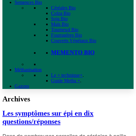
Semences Bio
Céréales Bio
Colza Bio
Soja Bio
Maïs Bio
Tournesol Bio
Fourragères Bio
Couverts Végétaux Bio
MEMENTO BIO
Méthanisation
Le + technique+
.
Guide Metha +
.
Gazons
Archives
Les symptômes sur épi en dix
questions/réponses
Dans de nombreuses parcelles de céréales à paille,