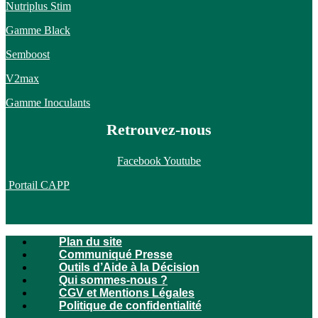
Nutriplus Stim
Gamme Black
Semboost
V2max
Gamme Inoculants
Retrouvez-nous
Facebook
Youtube
Portail CAPP
Plan du site
Communiqué Presse
Outils d’Aide à la Décision
Qui sommes-nous ?
CGV et Mentions Légales
Politique de confidentialité