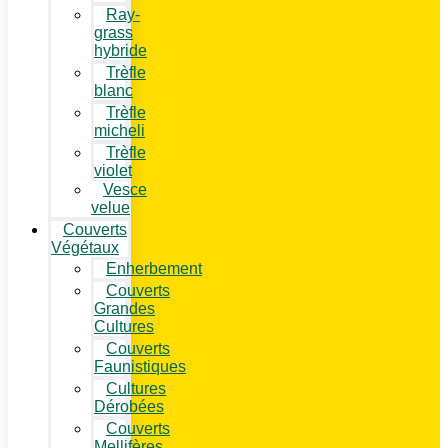
Ray-
grass
hybride
Trèfle
blanc
Trèfle
micheli
Trèfle
violet
Vesce
velue
Couverts
Végétaux
Enherbement
Couverts
Grandes
Cultures
Couverts
Faunistiques
Cultures
Dérobées
Couverts
Mellifères