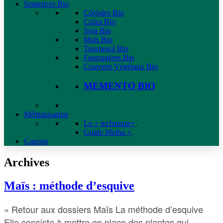
Semences Bio
Céréales Bio
Colza Bio
Soja Bio
Maïs Bio
Tournesol Bio
Fourragères Bio
Couverts Végétaux Bio
MEMENTO BIO
Méthanisation
Le + technique+
.
Guide Metha +
.
Gazons
Archives
Maïs : méthode d’esquive
« Retour aux dossiers Maïs La méthode d’esquive
Elle consiste à mettre en place des plantes qui