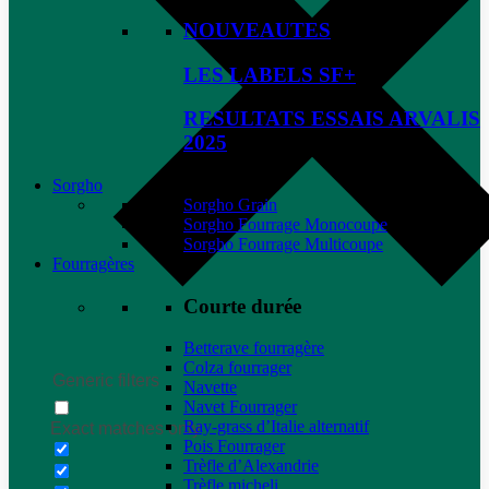
NOUVEAUTES
LES LABELS SF+
RESULTATS ESSAIS ARVALIS
2025
Sorgho
Sorgho Grain
Sorgho Fourrage Monocoupe
Sorgho Fourrage Multicoupe
Fourragères
Courte durée
Betterave fourragère
Colza fourrager
Generic filters
Navette
Navet Fourrager
Ray-grass d’Italie alternatif
Exact matches only
Pois Fourrager
Trèfle d’Alexandrie
Trèfle micheli