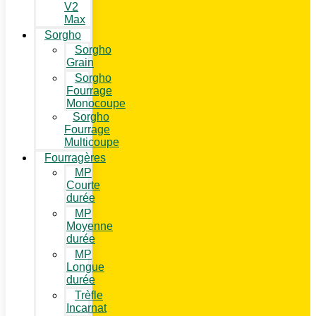
V2
Max
Sorgho
Sorgho
Grain
Sorgho
Fourrage
Monocoupe
Sorgho
Fourrage
Multicoupe
Fourragères
MP
Courte
durée
MP
Moyenne
durée
MP
Longue
durée
Trèfle
Incarnat