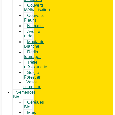
Couverts
Méthanisation
Couverts
Fleuris
Nemasol
Avoine
rude
Moutarde
Blanche
Radis
fourrager
Trèfle
d’Alexandrie
Seigle
Forestier
Vesce
commune
Semences
Bio
Céréales
Bio
Maïs