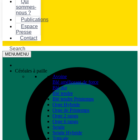
Qui
sommes-
nous ?
Publications
Espace
Presse
Contact
Search
MENU
MENU
Céréales à paille
Avoine
Blé améliorant de force
Blé dur
Blé tendre
Blé tendre Printemps
Orge Hybride
Orge de Printemps
Orge 2 rangs
Orge 6 rangs
Seigle
Seigle Hybride
Triticale