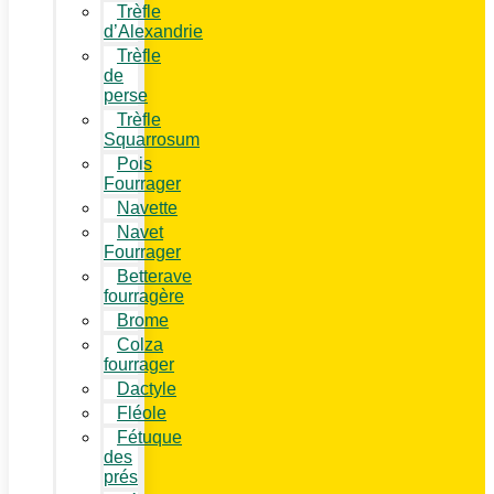
Trèfle
d’Alexandrie
Trèfle
de
perse
Trèfle
Squarrosum
Pois
Fourrager
Navette
Navet
Fourrager
Betterave
fourragère
Brome
Colza
fourrager
Dactyle
Fléole
Fétuque
des
prés