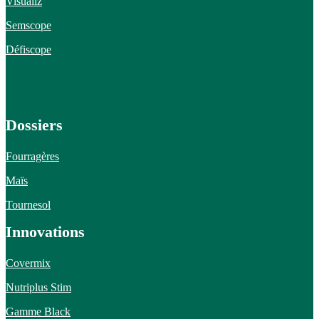
Visualiz
Semscope
Défiscope
Dossiers
Fourragères
Maïs
Tournesol
Innovations
Covermix
Nutriplus Stim
Gamme Black