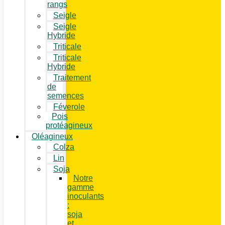
rangs
Seigle
Seigle
Hybride
Triticale
Triticale
Hybride
Traitement
de
semences
Féverole
Pois
protéagineux
Oléagineux
Colza
Lin
Soja
Notre
gamme
inoculants
:
soja
et