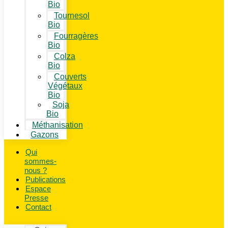
Bio
Tournesol
Bio
Fourragères
Bio
Colza
Bio
Couverts
Végétaux
Bio
Soja
Bio
Méthanisation
Gazons
Qui
sommes-
nous ?
Publications
Espace
Presse
Contact