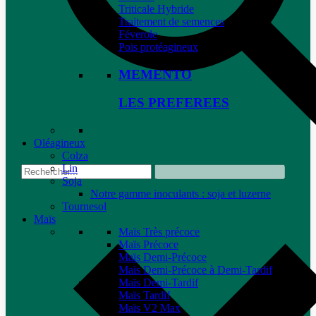
Triticale Hybride
Traitement de semences
Féverole
Pois protéagineux
MEMENTO
LES PREFEREES
Oléagineux
Colza
Lin
Soja
Notre gamme inoculants : soja et luzerne
Tournesol
Maïs
Maïs Très précoce
Maïs Précoce
Maïs Demi-Précoce
Maïs Demi-Précoce à Demi-Tardif
Maïs Demi-Tardif
Maïs Tardif
Maïs V2 Max