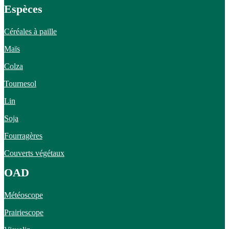
Espèces
Céréales à paille
Maïs
Colza
Tournesol
Lin
Soja
Fourragères
Couverts végétaux
OAD
Météoscope
Prairiescope