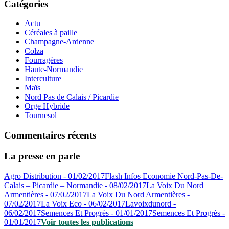
Catégories
Actu
Céréales à paille
Champagne-Ardenne
Colza
Fourragères
Haute-Normandie
Interculture
Maïs
Nord Pas de Calais / Picardie
Orge Hybride
Tournesol
Commentaires récents
La presse en parle
Agro Distribution - 01/02/2017
Flash Infos Economie Nord-Pas-De-
Calais – Picardie – Normandie - 08/02/2017
La Voix Du Nord
Armentières - 07/02/2017
La Voix Du Nord Armentières -
07/02/2017
La Voix Eco - 06/02/2017
Lavoixdunord -
06/02/2017
Semences Et Progrès - 01/01/2017
Semences Et Progrès -
01/01/2017
Voir toutes les publications