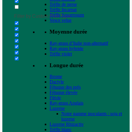
Trèfle de perse
Trèfle Incarnat
Trèfle Squarrosum
Filter by Custom Post Type
Vesce velue
Moyenne durée
Ray-grass d’Italie non-alternatif
Ray-grass hybride
Trèfle violet
Longue durée
Brome
Dactyle
Fétuque des prés
Fétuque élevée
Fléole
Ray-grass Anglais
Luzerne
Notre gamme inoculants : soja et
luzerne
Luzerne Rhizactiv
Trèfle blanc