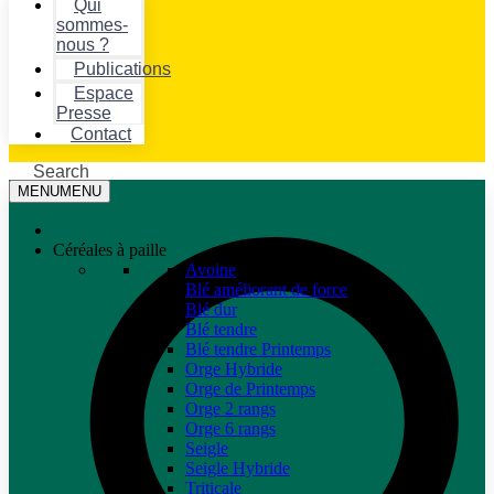
Qui
sommes-
nous ?
Publications
Espace
Presse
Contact
Search
MENU
MENU
Céréales à paille
Avoine
Blé améliorant de force
Blé dur
Blé tendre
Blé tendre Printemps
Orge Hybride
Orge de Printemps
Orge 2 rangs
Orge 6 rangs
Seigle
Seigle Hybride
Triticale