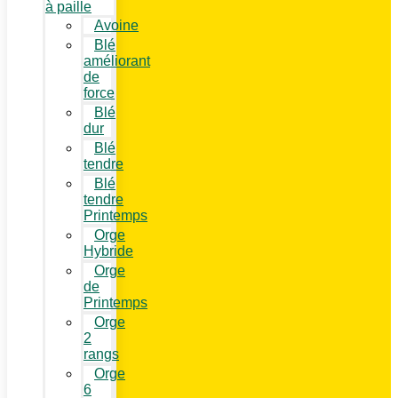
à paille
Avoine
Blé
améliorant
de
force
Blé
dur
Blé
tendre
Blé
tendre
Printemps
Orge
Hybride
Orge
de
Printemps
Orge
2
rangs
Orge
6