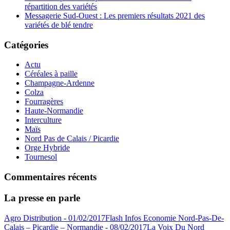
répartition des variétés
Messagerie Sud-Ouest : Les premiers résultats 2021 des
variétés de blé tendre
Catégories
Actu
Céréales à paille
Champagne-Ardenne
Colza
Fourragères
Haute-Normandie
Interculture
Maïs
Nord Pas de Calais / Picardie
Orge Hybride
Tournesol
Commentaires récents
La presse en parle
Agro Distribution - 01/02/2017
Flash Infos Economie Nord-Pas-De-
Calais – Picardie – Normandie - 08/02/2017
La Voix Du Nord