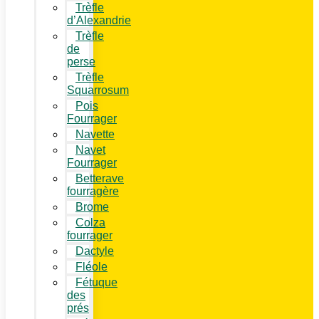
Trèfle
d’Alexandrie
Trèfle
de
perse
Trèfle
Squarrosum
Pois
Fourrager
Navette
Navet
Fourrager
Betterave
fourragère
Brome
Colza
fourrager
Dactyle
Fléole
Fétuque
des
prés