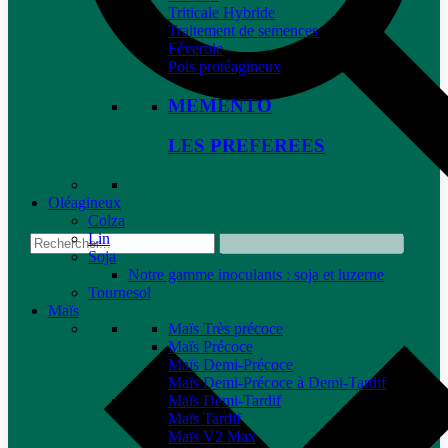
Triticale Hybride
Traitement de semences
Féverole
Pois protéagineux
MEMENTO
LES PREFEREES
Oléagineux
Colza
Lin
Soja
Notre gamme inoculants : soja et luzerne
Tournesol
Maïs
Maïs Très précoce
Maïs Précoce
Maïs Demi-Précoce
Maïs Demi-Précoce à Demi-Tardif
Maïs Demi-Tardif
Maïs Tardif
Maïs V2 Max