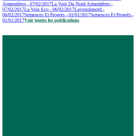
Armentières - 07/02/2017
La Voix Du Nord Armentières -
07/02/2017
La Voix Eco - 06/02/2017
Lavoixdunord -
06/02/2017
Semences Et Progrès - 01/01/2017
Semences Et Progrès -
01/01/2017
Voir toutes les publications