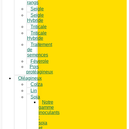
rangs
Seigle
Seigle
Hybride
Triticale
Triticale
Hybride
Traitement
de
semences
Féverole
Pois
protéagineux
Oléagineux
Colza
Lin
Soja
Notre
gamme
inoculants
:
soja
et