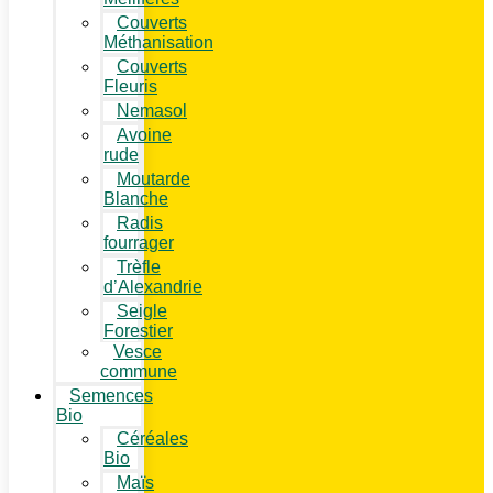
Couverts
Méthanisation
Couverts
Fleuris
Nemasol
Avoine
rude
Moutarde
Blanche
Radis
fourrager
Trèfle
d’Alexandrie
Seigle
Forestier
Vesce
commune
Semences
Bio
Céréales
Bio
Maïs