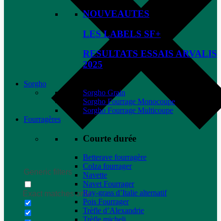
NOUVEAUTES
LES LABELS SF+
RESULTATS ESSAIS ARVALIS
2025
Sorgho
Sorgho Grain
Sorgho Fourrage Monocoupe
Sorgho Fourrage Multicoupe
Fourragères
Courte durée
Betterave fourragère
Colza fourrager
Generic filters
Navette
Navet Fourrager
Ray-grass d’Italie alternatif
Exact matches only
Pois Fourrager
Trèfle d’Alexandrie
Trèfle micheli