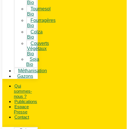
Bio
Tournesol
Bio
Fourragères
Bio
Colza
Bio
Couverts
Végétaux
Bio
Soja
Bio
Méthanisation
Gazons
Qui
sommes-
nous ?
Publications
Espace
Presse
Contact