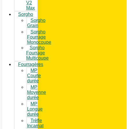
V2
Max
Sorgho
Sorgho
Grain
Sorgho
Fourrage
Monocoupe
Sorgho
Fourrage
Multicoupe
Fourragères
MP
Courte
durée
MP
Moyenne
durée
MP
Longue
durée
Trèfle
Incarnat