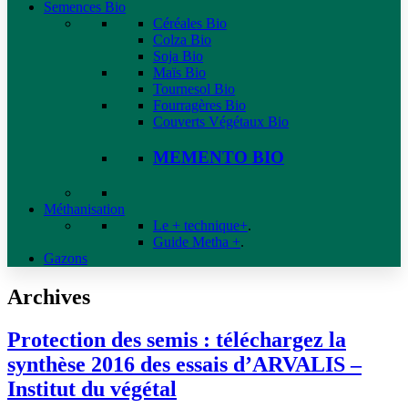
Semences Bio
Céréales Bio
Colza Bio
Soja Bio
Maïs Bio
Tournesol Bio
Fourragères Bio
Couverts Végétaux Bio
MEMENTO BIO
Méthanisation
Le + technique+
.
Guide Metha +
.
Gazons
Archives
Protection des semis : téléchargez la
synthèse 2016 des essais d’ARVALIS –
Institut du végétal