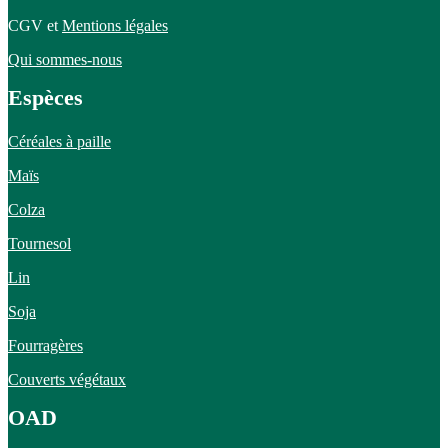
CGV et
Mentions légales
Qui sommes-nous
Espèces
Céréales à paille
Maïs
Colza
Tournesol
Lin
Soja
Fourragères
Couverts végétaux
OAD