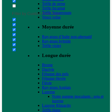
Trèfle de perse
Trèfle Incarnat
Trèfle Squarrosum
Filter by Custom Post Type
Vesce velue
Moyenne durée
Ray-grass d’Italie non-alternatif
Ray-grass hybride
Trèfle violet
Longue durée
Brome
Dactyle
Fétuque des prés
Fétuque élevée
Fléole
Ray-grass Anglais
Luzerne
Notre gamme inoculants : soja et
luzerne
Luzerne Rhizactiv
Trèfle blanc