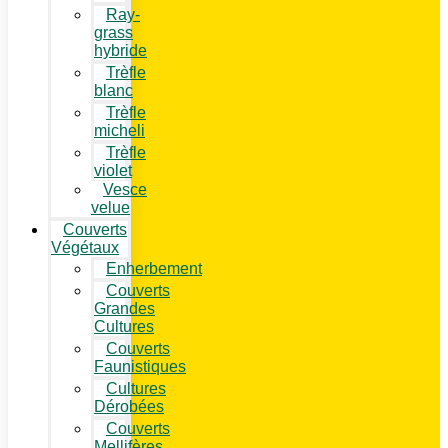
Ray-
grass
hybride
Trèfle
blanc
Trèfle
micheli
Trèfle
violet
Vesce
velue
Couverts
Végétaux
Enherbement
Couverts
Grandes
Cultures
Couverts
Faunistiques
Cultures
Dérobées
Couverts
Mellifères