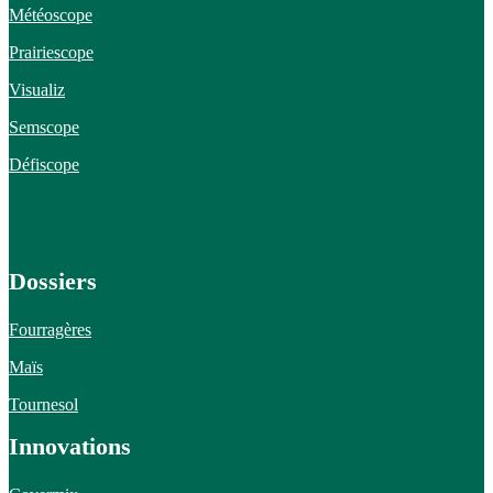
Météoscope
Prairiescope
Visualiz
Semscope
Défiscope
Dossiers
Fourragères
Maïs
Tournesol
Innovations