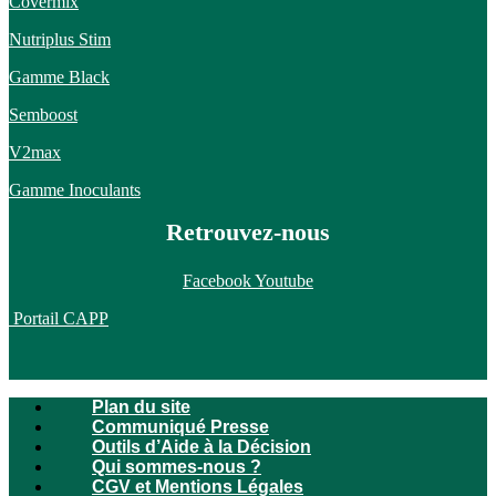
Covermix
Nutriplus Stim
Gamme Black
Semboost
V2max
Gamme Inoculants
Retrouvez-nous
Facebook
Youtube
Portail CAPP
Plan du site
Communiqué Presse
Outils d’Aide à la Décision
Qui sommes-nous ?
CGV et Mentions Légales