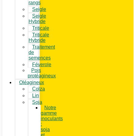
rangs
Seigle
Seigle
Hybride
Triticale
Triticale
Hybride
Traitement
de
semences
Féverole
Pois
protéagineux
Oléagineux
Colza
Lin
Soja
Notre
gamme
inoculants
:
soja
et