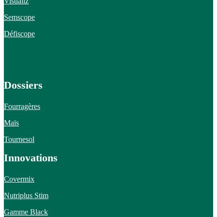
Visualiz
Semscope
Défiscope
Dossiers
Fourragères
Maïs
Tournesol
Innovations
Covermix
Nutriplus Stim
Gamme Black