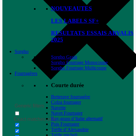
NOUVEAUTES
LES LABELS SF+
RESULTATS ESSAIS ARVALIS
2025
Sorgho
Sorgho Grain
Sorgho Fourrage Monocoupe
Sorgho Fourrage Multicoupe
Fourragères
Courte durée
Betterave fourragère
Colza fourrager
Generic filters
Navette
Navet Fourrager
Ray-grass d’Italie alternatif
Exact matches only
Pois Fourrager
Trèfle d’Alexandrie
Trèfle micheli