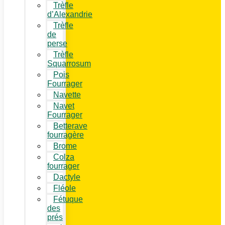
Trèfle
d’Alexandrie
Trèfle
de
perse
Trèfle
Squarrosum
Pois
Fourrager
Navette
Navet
Fourrager
Betterave
fourragère
Brome
Colza
fourrager
Dactyle
Fléole
Fétuque
des
prés