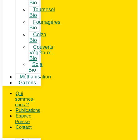
Bio
Tournesol
Bio
Fourragères
Bio
Colza
Bio
Couverts
Végétaux
Bio
Soja
Bio
Méthanisation
Gazons
Qui
sommes-
nous ?
Publications
Espace
Presse
Contact