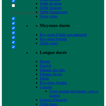
Trèfle de perse
Trèfle Incarnat
Trèfle Squarrosum
Filter by Custom Post Type
Vesce velue
Moyenne durée
Ray-grass d’Italie non-alternatif
Ray-grass hybride
Trèfle violet
Longue durée
Brome
Dactyle
Fétuque des prés
Fétuque élevée
Fléole
Ray-grass Anglais
Luzerne
Notre gamme inoculants : soja et
luzerne
Luzerne Rhizactiv
Trèfle blanc