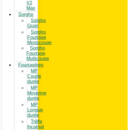
V2
Max
Sorgho
Sorgho
Grain
Sorgho
Fourrage
Monocoupe
Sorgho
Fourrage
Multicoupe
Fourragères
MP
Courte
durée
MP
Moyenne
durée
MP
Longue
durée
Trèfle
Incarnat