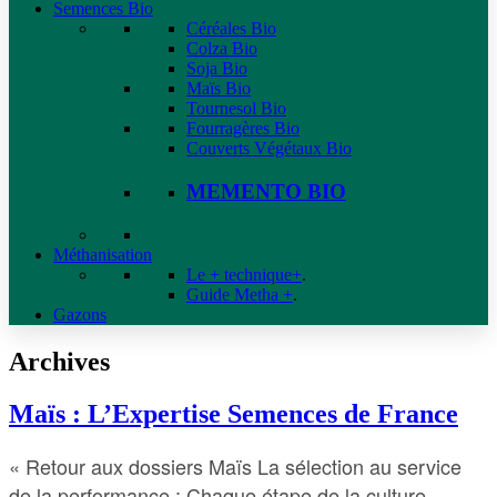
Semences Bio
Céréales Bio
Colza Bio
Soja Bio
Maïs Bio
Tournesol Bio
Fourragères Bio
Couverts Végétaux Bio
MEMENTO BIO
Méthanisation
Le + technique+
.
Guide Metha +
.
Gazons
Archives
Maïs : L’Expertise Semences de France
« Retour aux dossiers Maïs La sélection au service
de la performance : Chaque étape de la culture