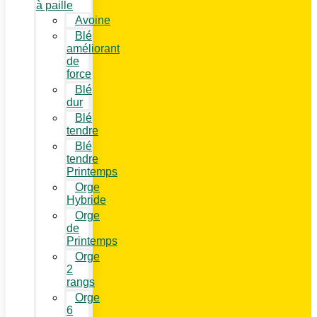
à paille
Avoine
Blé
améliorant
de
force
Blé
dur
Blé
tendre
Blé
tendre
Printemps
Orge
Hybride
Orge
de
Printemps
Orge
2
rangs
Orge
6