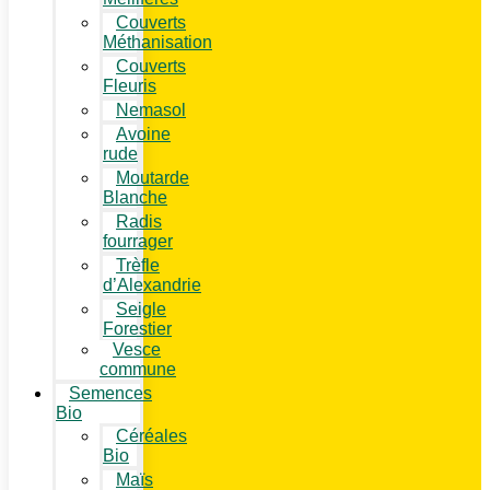
Couverts
Méthanisation
Couverts
Fleuris
Nemasol
Avoine
rude
Moutarde
Blanche
Radis
fourrager
Trèfle
d’Alexandrie
Seigle
Forestier
Vesce
commune
Semences
Bio
Céréales
Bio
Maïs