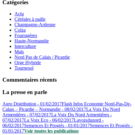
Catégories
Actu
Céréales à paille
Champagne-Ardenne
Colza
Fourragères
Haute-Normandie
Interculture
Maïs
Nord Pas de Calais / Picardie
Orge Hybride
Tournesol
Commentaires récents
La presse en parle
Agro Distribution - 01/02/2017
Flash Infos Economie Nord-Pas-De-
Calais – Picardie – Normandie - 08/02/2017
La Voix Du Nord
Armentières - 07/02/2017
La Voix Du Nord Armentières -
07/02/2017
La Voix Eco - 06/02/2017
Lavoixdunord -
06/02/2017
Semences Et Progrès - 01/01/2017
Semences Et Progrès -
01/01/2017
Voir toutes les publications