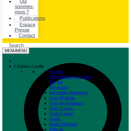
Qui
sommes-
nous ?
Publications
Espace
Presse
Contact
Search
MENU
MENU
Céréales à paille
Avoine
Blé améliorant de force
Blé dur
Blé tendre
Blé tendre Printemps
Orge Hybride
Orge de Printemps
Orge 2 rangs
Orge 6 rangs
Seigle
Seigle Hybride
Triticale