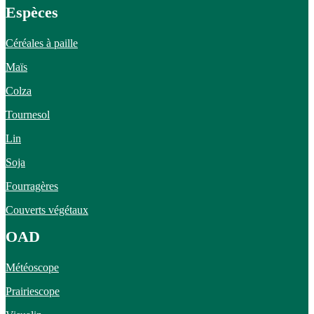
Espèces
Céréales à paille
Maïs
Colza
Tournesol
Lin
Soja
Fourragères
Couverts végétaux
OAD
Météoscope
Prairiescope