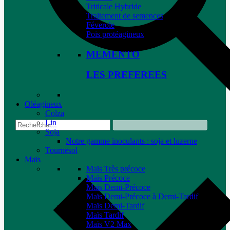
Triticale Hybride
Traitement de semences
Féverole
Pois protéagineux
MEMENTO
LES PREFEREES
Oléagineux
Colza
Lin
Soja
Notre gamme inoculants : soja et luzerne
Tournesol
Maïs
Maïs Très précoce
Maïs Précoce
Maïs Demi-Précoce
Maïs Demi-Précoce à Demi-Tardif
Maïs Demi-Tardif
Maïs Tardif
Maïs V2 Max