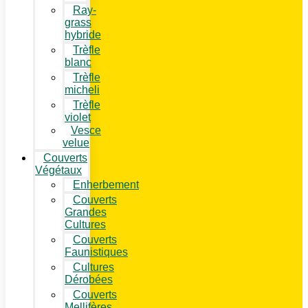
Ray-
grass
hybride
Trèfle
blanc
Trèfle
micheli
Trèfle
violet
Vesce
velue
Couverts
Végétaux
Enherbement
Couverts
Grandes
Cultures
Couverts
Faunistiques
Cultures
Dérobées
Couverts
Mellifères