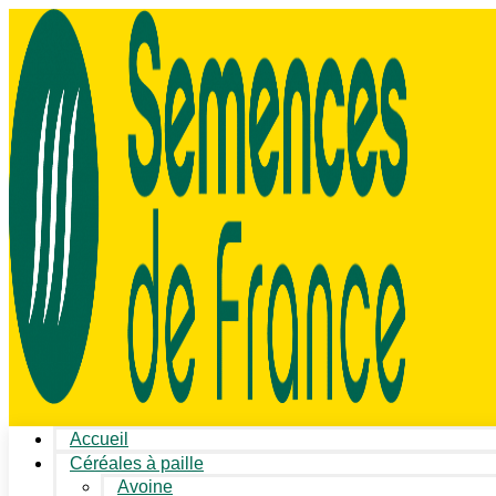
Accueil
Céréales à paille
Avoine