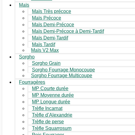
Maïs
Maïs Très précoce
Maïs Précoce
Maïs Demi-Précoce
Maïs Demi-Précoce à Demi-Tardif
Maïs Demi-Tardif
Maïs Tardif
Maïs V2 Max
Sorgho
Sorgho Grain
Sorgho Fourrage Monocoupe
Sorgho Fourrage Multicoupe
Fourragères
MP Courte durée
MP Moyenne durée
MP Longue durée
Trèfle Incarnat
Trèfle d’Alexandrie
Trèfle de perse
Trèfle Squarrosum
Pois Fourrager