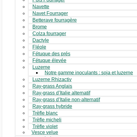
Navette
Navet Fourrager
Betterave fourragère
Brome
Colza fourrager
Dactyle
Fléole
Fétuque des prés
Fétuque élevée
Luzerne
Notre gamme inoculants : soja et luzerne
Luzerne Rhizactiv
Ray-grass Anglais
Ray-grass d’Italie alternatif
Ray-grass d’Italie non-alternatif
Ray-grass hybride
Trèfle blanc
Trèfle micheli
Trèfle violet
Vesce velue