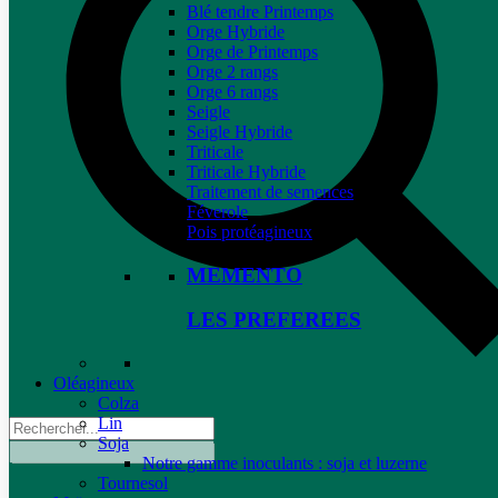
Blé tendre Printemps
Orge Hybride
Orge de Printemps
Orge 2 rangs
Orge 6 rangs
Seigle
Seigle Hybride
Triticale
Triticale Hybride
Traitement de semences
Féverole
Pois protéagineux
MEMENTO
LES PREFEREES
Oléagineux
Colza
Lin
Soja
Notre gamme inoculants : soja et luzerne
Tournesol