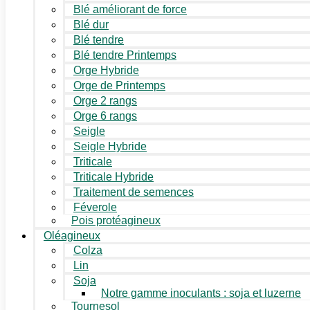
Blé améliorant de force
Blé dur
Blé tendre
Blé tendre Printemps
Orge Hybride
Orge de Printemps
Orge 2 rangs
Orge 6 rangs
Seigle
Seigle Hybride
Triticale
Triticale Hybride
Traitement de semences
Féverole
Pois protéagineux
Oléagineux
Colza
Lin
Soja
Notre gamme inoculants : soja et luzerne
Tournesol