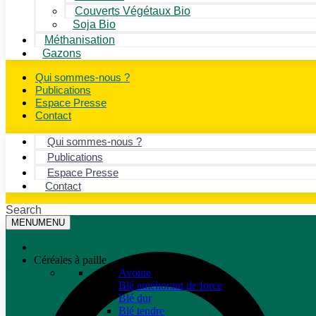
Couverts Végétaux Bio
Soja Bio
Méthanisation
Gazons
Qui sommes-nous ?
Publications
Espace Presse
Contact
Qui sommes-nous ?
Publications
Espace Presse
Contact
Search
MENU
MENU
Céréales à paille
Avoine
Blé améliorant de force
Blé dur
Blé tendre