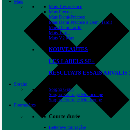
Maïs
Maïs Très précoce
Maïs Précoce
Maïs Demi-Précoce
Maïs Demi-Précoce à Demi-Tardif
Maïs Demi-Tardif
Maïs Tardif
Maïs V2 Max
NOUVEAUTES
LES LABELS SF+
RESULTATS ESSAIS ARVALIS 
Sorgho
Sorgho Grain
Sorgho Fourrage Monocoupe
Sorgho Fourrage Multicoupe
Fourragères
Courte durée
Betterave fourragère