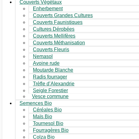
Couverts Végétaux
Enherbement
Couverts Grandes Cultures
Couverts Faunistiques
Cultures Dérobées
Couverts Mellifères
Couverts Méthanisation
Couverts Fleuris
Nemasol
Avoine rude
Moutarde Blanche
Radis fourrager
Trèfle d’Alexandrie
Seigle Forestier
Vesce commune
Semences Bio
Céréales Bio
Maïs Bio
Tournesol Bio
Fourragères Bio
Colza Bio