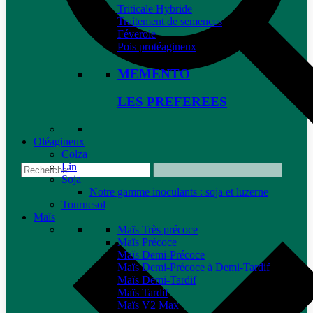
Triticale Hybride
Traitement de semences
Féverole
Pois protéagineux
MEMENTO
LES PREFEREES
Oléagineux
Colza
Lin
Soja
Notre gamme inoculants : soja et luzerne
Tournesol
Maïs
Maïs Très précoce
Maïs Précoce
Maïs Demi-Précoce
Maïs Demi-Précoce à Demi-Tardif
Maïs Demi-Tardif
Maïs Tardif
Maïs V2 Max