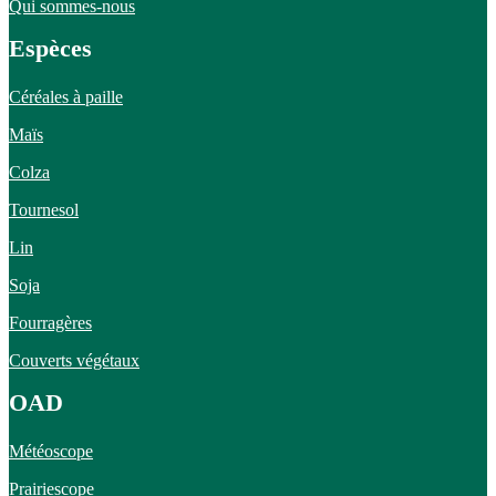
Qui sommes-nous
Espèces
Céréales à paille
Maïs
Colza
Tournesol
Lin
Soja
Fourragères
Couverts végétaux
OAD
Météoscope
Prairiescope