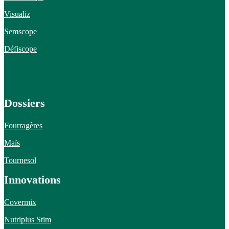
Visualiz
Semscope
Défiscope
Dossiers
Fourragères
Maïs
Tournesol
Innovations
Covermix
Nutriplus Stim