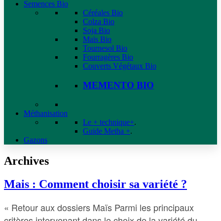
Semences Bio
Céréales Bio
Colza Bio
Soja Bio
Maïs Bio
Tournesol Bio
Fourragères Bio
Couverts Végétaux Bio
MEMENTO BIO
Méthanisation
Le + technique+
.
Guide Metha +
.
Gazons
Archives
Mais : Comment choisir sa variété ?
« Retour aux dossiers Maïs Parmi les principaux
critères intervenant dans le choix de la variété du