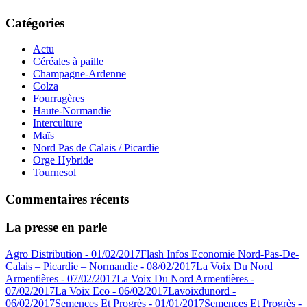
Catégories
Actu
Céréales à paille
Champagne-Ardenne
Colza
Fourragères
Haute-Normandie
Interculture
Maïs
Nord Pas de Calais / Picardie
Orge Hybride
Tournesol
Commentaires récents
La presse en parle
Agro Distribution - 01/02/2017
Flash Infos Economie Nord-Pas-De-
Calais – Picardie – Normandie - 08/02/2017
La Voix Du Nord
Armentières - 07/02/2017
La Voix Du Nord Armentières -
07/02/2017
La Voix Eco - 06/02/2017
Lavoixdunord -
06/02/2017
Semences Et Progrès - 01/01/2017
Semences Et Progrès -