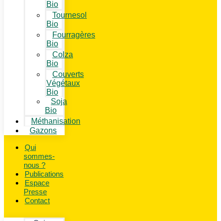
Bio
Tournesol
Bio
Fourragères
Bio
Colza
Bio
Couverts
Végétaux
Bio
Soja
Bio
Méthanisation
Gazons
Qui
sommes-
nous ?
Publications
Espace
Presse
Contact