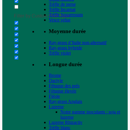
Trèfle de perse
Trèfle Incarnat
Trèfle Squarrosum
Filter by Custom Post Type
Vesce velue
Moyenne durée
Ray-grass d’Italie non-alternatif
Ray-grass hybride
Trèfle violet
Longue durée
Brome
Dactyle
Fétuque des prés
Fétuque élevée
Fléole
Ray-grass Anglais
Luzerne
Notre gamme inoculants : soja et
luzerne
Luzerne Rhizactiv
Trèfle blanc