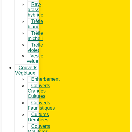
Ray-
grass
hybride
Trèfle
blanc
Trèfle
micheli
Trèfle
violet
Vesce
velue
Couverts
Végétaux
Enherbement
Couverts
Grandes
Cultures
Couverts
Faunistiques
Cultures
Dérobées
Couverts
Mellifères