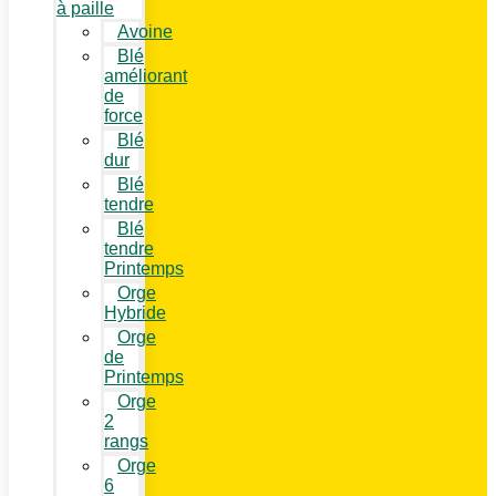
à paille
Avoine
Blé
améliorant
de
force
Blé
dur
Blé
tendre
Blé
tendre
Printemps
Orge
Hybride
Orge
de
Printemps
Orge
2
rangs
Orge
6