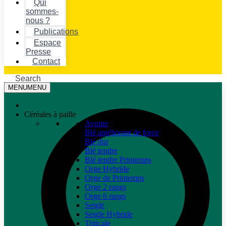
Qui
sommes-
nous ?
Publications
Espace
Presse
Contact
Search
MENU
MENU
Céréales à paille
Avoine
Blé améliorant de force
Blé dur
Blé tendre
Blé tendre Printemps
Orge Hybride
Orge de Printemps
Orge 2 rangs
Orge 6 rangs
Seigle
Seigle Hybride
Triticale