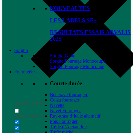
NOUVEAUTES
LES LABELS SF+
RESULTATS ESSAIS ARVALIS
2025
Sorgho
Sorgho Grain
Sorgho Fourrage Monocoupe
Sorgho Fourrage Multicoupe
Fourragères
Courte durée
Betterave fourragère
Colza fourrager
Generic filters
Navette
Navet Fourrager
Ray-grass d’Italie alternatif
Exact matches only
Pois Fourrager
Trèfle d’Alexandrie
Trèfle micheli