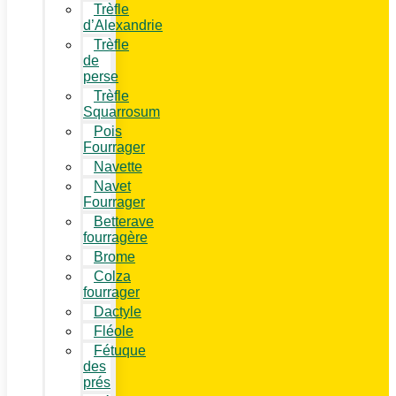
Trèfle
d’Alexandrie
Trèfle
de
perse
Trèfle
Squarrosum
Pois
Fourrager
Navette
Navet
Fourrager
Betterave
fourragère
Brome
Colza
fourrager
Dactyle
Fléole
Fétuque
des
prés