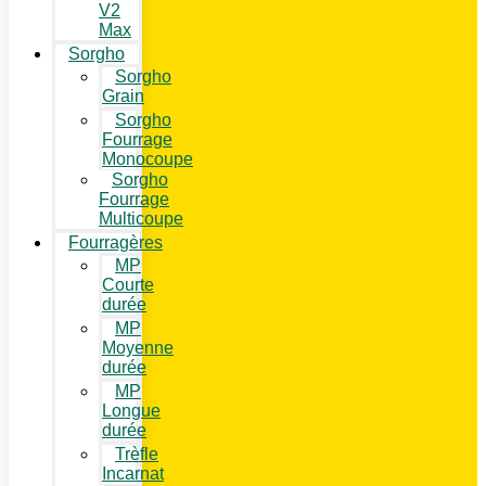
V2
Max
Sorgho
Sorgho
Grain
Sorgho
Fourrage
Monocoupe
Sorgho
Fourrage
Multicoupe
Fourragères
MP
Courte
durée
MP
Moyenne
durée
MP
Longue
durée
Trèfle
Incarnat