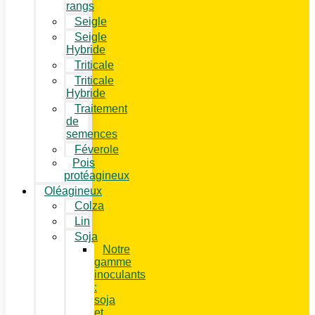
rangs
Seigle
Seigle
Hybride
Triticale
Triticale
Hybride
Traitement
de
semences
Féverole
Pois
protéagineux
Oléagineux
Colza
Lin
Soja
Notre
gamme
inoculants
:
soja
et