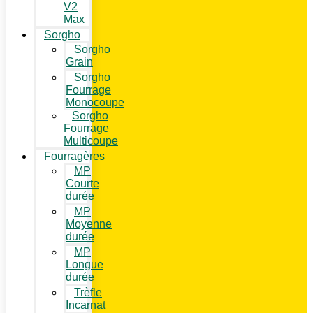
V2
Max
Sorgho
Sorgho
Grain
Sorgho
Fourrage
Monocoupe
Sorgho
Fourrage
Multicoupe
Fourragères
MP
Courte
durée
MP
Moyenne
durée
MP
Longue
durée
Trèfle
Incarnat