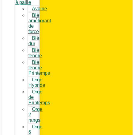
à paille
Avoine
Blé
améliorant
de
force
Blé
dur
Blé
tendre
Blé
tendre
Printemps
Orge
Hybride
Orge
de
Printemps
Orge
2
rangs
Orge
6