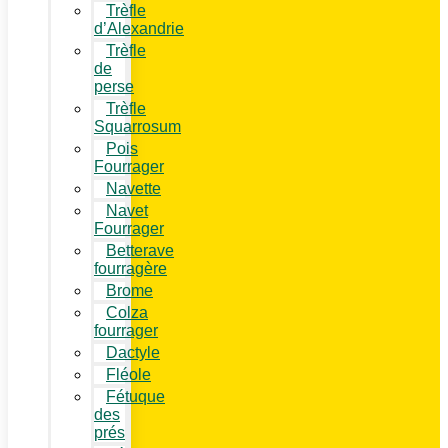
Trèfle
d’Alexandrie
Trèfle
de
perse
Trèfle
Squarrosum
Pois
Fourrager
Navette
Navet
Fourrager
Betterave
fourragère
Brome
Colza
fourrager
Dactyle
Fléole
Fétuque
des
prés