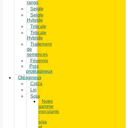
rangs
Seigle
Seigle
Hybride
Triticale
Triticale
Hybride
Traitement
de
semences
Féverole
Pois
protéagineux
Oléagineux
Colza
Lin
Soja
Notre
gamme
inoculants
:
soja
et