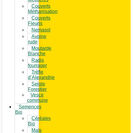
Couverts
Méthanisation
Couverts
Fleuris
Nemasol
Avoine
rude
Moutarde
Blanche
Radis
fourrager
Trèfle
d’Alexandrie
Seigle
Forestier
Vesce
commune
Semences
Bio
Céréales
Bio
Maïs