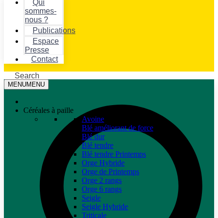
Qui
sommes-
nous ?
Publications
Espace
Presse
Contact
Search
MENU
MENU
Céréales à paille
Avoine
Blé améliorant de force
Blé dur
Blé tendre
Blé tendre Printemps
Orge Hybride
Orge de Printemps
Orge 2 rangs
Orge 6 rangs
Seigle
Seigle Hybride
Triticale