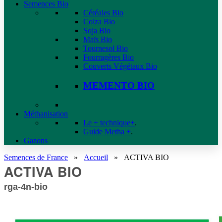
Semences Bio
Céréales Bio
Colza Bio
Soja Bio
Maïs Bio
Tournesol Bio
Fourragères Bio
Couverts Végétaux Bio
MEMENTO BIO
Méthanisation
Le + technique+
.
Guide Metha +
.
Gazons
Semences de France
»
Accueil
»
ACTIVA BIO
ACTIVA BIO
rga-4n-bio