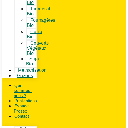
Bio
Tournesol
Bio
Fourragères
Bio
Colza
Bio
Couverts
Végétaux
Bio
Soja
Bio
Méthanisation
Gazons
Qui
sommes-
nous ?
Publications
Espace
Presse
Contact