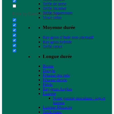
Trèfle de perse
Trèfle Incarnat
Trèfle Squarrosum
Filter by Custom Post Type
Vesce velue
Moyenne durée
Ray-grass d’Italie non-alternatif
Ray-grass hybride
Trèfle violet
Longue durée
Brome
Dactyle
Fétuque des prés
Fétuque élevée
Fléole
Ray-grass Anglais
Luzerne
Notre gamme inoculants : soja et
luzerne
Luzerne Rhizactiv
Trèfle blanc