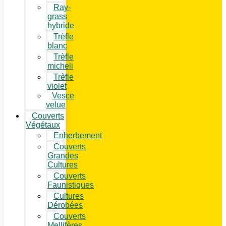
Ray-
grass
hybride
Trèfle
blanc
Trèfle
micheli
Trèfle
violet
Vesce
velue
Couverts
Végétaux
Enherbement
Couverts
Grandes
Cultures
Couverts
Faunistiques
Cultures
Dérobées
Couverts
Mellifères