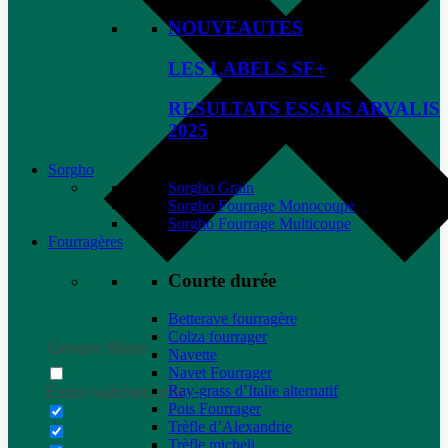
NOUVEAUTES
LES LABELS SF+
RESULTATS ESSAIS ARVALIS
2025
Sorgho
Sorgho Grain
Sorgho Fourrage Monocoupe
Sorgho Fourrage Multicoupe
Fourragères
Courte durée
Betterave fourragère
Colza fourrager
Generic filters
Navette
Navet Fourrager
Ray-grass d’Italie alternatif
Exact matches only
Pois Fourrager
Trèfle d’Alexandrie
Trèfle micheli