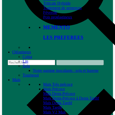
Triticale Hybride
Traitement de semences
Féverole
Pois protéagineux
MEMENTO
LES PREFEREES
Oléagineux
Colza
Lin
Soja
Notre gamme inoculants : soja et luzerne
Tournesol
Maïs
Maïs Très précoce
Maïs Précoce
Maïs Demi-Précoce
Maïs Demi-Précoce à Demi-Tardif
Maïs Demi-Tardif
Maïs Tardif
Maïs V2 Max