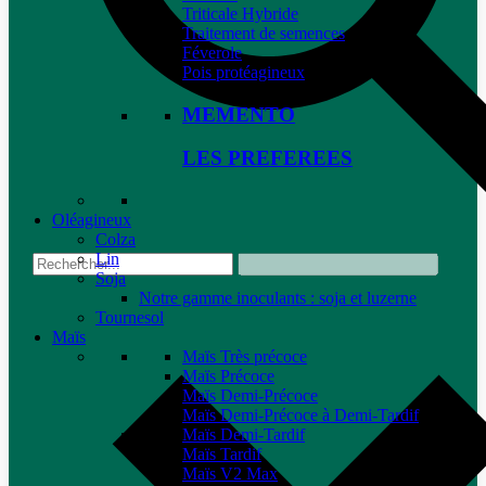
Triticale Hybride
Traitement de semences
Féverole
Pois protéagineux
MEMENTO
LES PREFEREES
Oléagineux
Colza
Lin
Soja
Notre gamme inoculants : soja et luzerne
Tournesol
Maïs
Maïs Très précoce
Maïs Précoce
Maïs Demi-Précoce
Maïs Demi-Précoce à Demi-Tardif
Maïs Demi-Tardif
Maïs Tardif
Maïs V2 Max