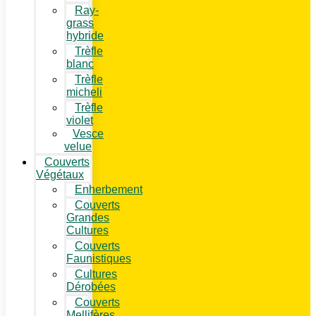
Ray-
grass
hybride
Trèfle
blanc
Trèfle
micheli
Trèfle
violet
Vesce
velue
Couverts
Végétaux
Enherbement
Couverts
Grandes
Cultures
Couverts
Faunistiques
Cultures
Dérobées
Couverts
Mellifères