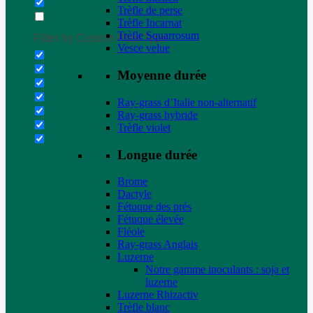
Trèfle de perse
Trèfle Incarnat
Trèfle Squarrosum
Filter by Custom Post Type
Vesce velue
Moyenne durée
Ray-grass d’Italie non-alternatif
Ray-grass hybride
Trèfle violet
Longue durée
Brome
Dactyle
Fétuque des prés
Fétuque élevée
Fléole
Ray-grass Anglais
Luzerne
Notre gamme inoculants : soja et
luzerne
Luzerne Rhizactiv
Trèfle blanc