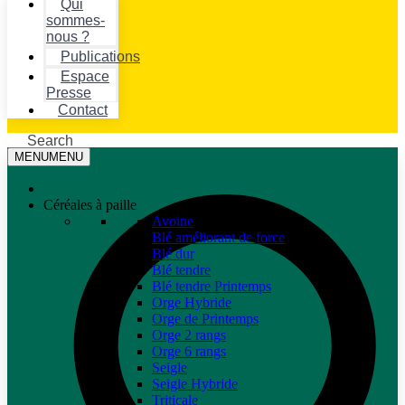
Qui
sommes-
nous ?
Publications
Espace
Presse
Contact
Search
MENU
MENU
Céréales à paille
Avoine
Blé améliorant de force
Blé dur
Blé tendre
Blé tendre Printemps
Orge Hybride
Orge de Printemps
Orge 2 rangs
Orge 6 rangs
Seigle
Seigle Hybride
Triticale