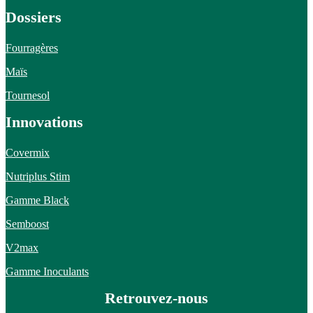
Dossiers
Fourragères
Maïs
Tournesol
Innovations
Covermix
Nutriplus Stim
Gamme Black
Semboost
V2max
Gamme Inoculants
Retrouvez-nous