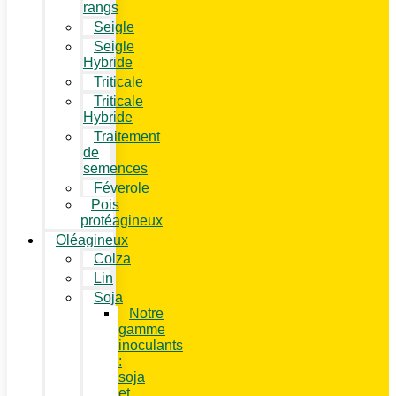
rangs
Seigle
Seigle
Hybride
Triticale
Triticale
Hybride
Traitement
de
semences
Féverole
Pois
protéagineux
Oléagineux
Colza
Lin
Soja
Notre
gamme
inoculants
:
soja
et