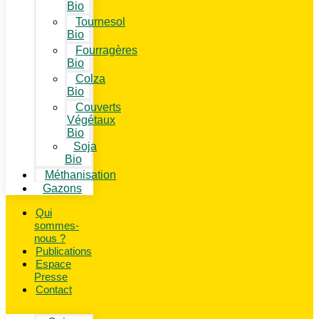
Bio
Tournesol
Bio
Fourragères
Bio
Colza
Bio
Couverts
Végétaux
Bio
Soja
Bio
Méthanisation
Gazons
Qui
sommes-
nous ?
Publications
Espace
Presse
Contact