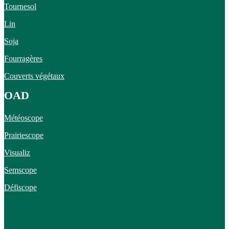
Tournesol
Lin
Soja
Fourragères
Couverts végétaux
OAD
Météoscope
Prairiescope
Visualiz
Semscope
Défiscope