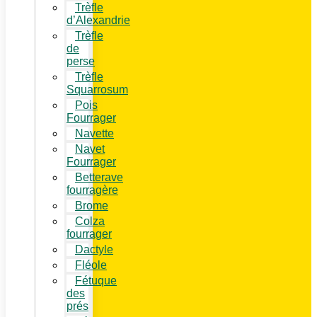
Trèfle
d’Alexandrie
Trèfle
de
perse
Trèfle
Squarrosum
Pois
Fourrager
Navette
Navet
Fourrager
Betterave
fourragère
Brome
Colza
fourrager
Dactyle
Fléole
Fétuque
des
prés