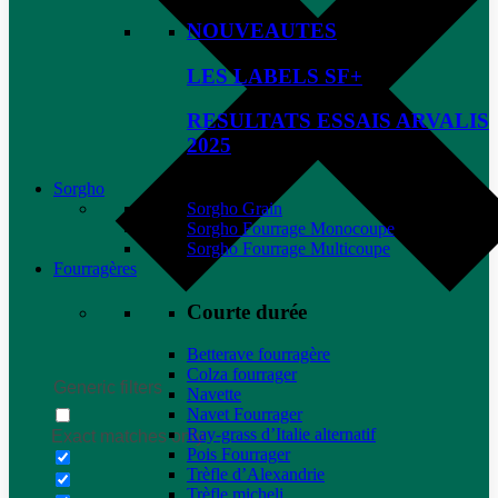
NOUVEAUTES
LES LABELS SF+
RESULTATS ESSAIS ARVALIS
2025
Sorgho
Sorgho Grain
Sorgho Fourrage Monocoupe
Sorgho Fourrage Multicoupe
Fourragères
Courte durée
Betterave fourragère
Colza fourrager
Generic filters
Navette
Navet Fourrager
Ray-grass d’Italie alternatif
Exact matches only
Pois Fourrager
Trèfle d’Alexandrie
Trèfle micheli