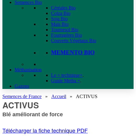
Semences Bio
Céréales Bio
Colza Bio
Soja Bio
Maïs Bio
Tournesol Bio
Fourragères Bio
Couverts Végétaux Bio
MEMENTO BIO
Méthanisation
Le + technique+
.
Guide Metha +
.
Gazons
Semences de France
»
Accueil
»
ACTIVUS
ACTIVUS
Blé améliorant de force
Télécharger la fiche technique PDF