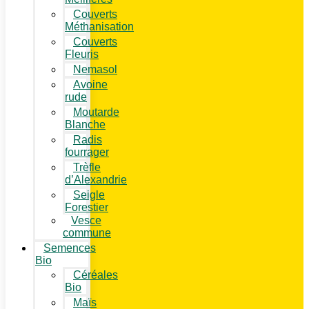
Couverts
Méthanisation
Couverts
Fleuris
Nemasol
Avoine
rude
Moutarde
Blanche
Radis
fourrager
Trèfle
d’Alexandrie
Seigle
Forestier
Vesce
commune
Semences
Bio
Céréales
Bio
Maïs