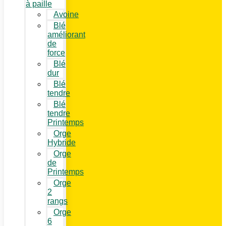
à paille
Avoine
Blé
améliorant
de
force
Blé
dur
Blé
tendre
Blé
tendre
Printemps
Orge
Hybride
Orge
de
Printemps
Orge
2
rangs
Orge
6