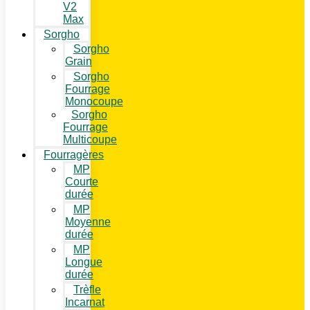
V2
Max
Sorgho
Sorgho
Grain
Sorgho
Fourrage
Monocoupe
Sorgho
Fourrage
Multicoupe
Fourragères
MP
Courte
durée
MP
Moyenne
durée
MP
Longue
durée
Trèfle
Incarnat