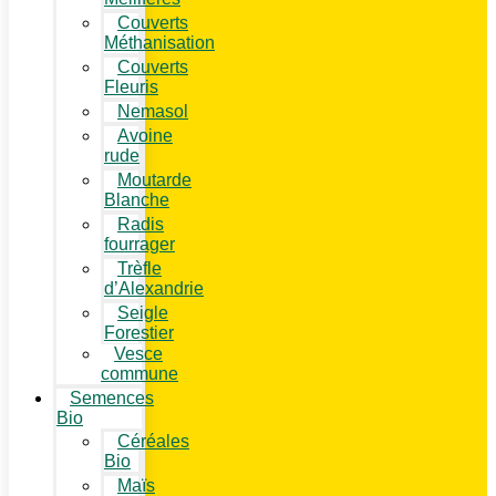
Couverts
Méthanisation
Couverts
Fleuris
Nemasol
Avoine
rude
Moutarde
Blanche
Radis
fourrager
Trèfle
d’Alexandrie
Seigle
Forestier
Vesce
commune
Semences
Bio
Céréales
Bio
Maïs