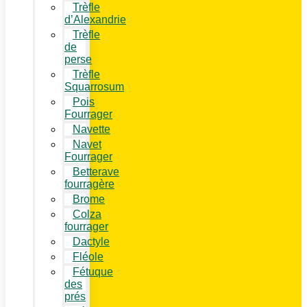
Trèfle
d’Alexandrie
Trèfle
de
perse
Trèfle
Squarrosum
Pois
Fourrager
Navette
Navet
Fourrager
Betterave
fourragère
Brome
Colza
fourrager
Dactyle
Fléole
Fétuque
des
prés