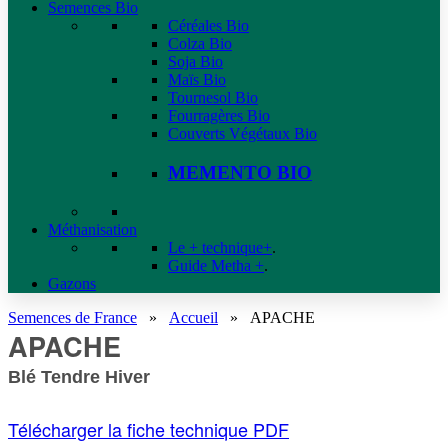
Semences Bio
Céréales Bio
Colza Bio
Soja Bio
Maïs Bio
Tournesol Bio
Fourragères Bio
Couverts Végétaux Bio
MEMENTO BIO
Méthanisation
Le + technique+
.
Guide Metha +
.
Gazons
Semences de France
»
Accueil
»
APACHE
APACHE
Blé Tendre Hiver
Télécharger la fiche technique PDF