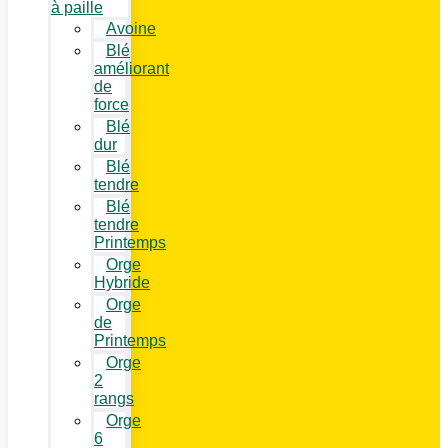
à paille
Avoine
Blé
améliorant
de
force
Blé
dur
Blé
tendre
Blé
tendre
Printemps
Orge
Hybride
Orge
de
Printemps
Orge
2
rangs
Orge
6