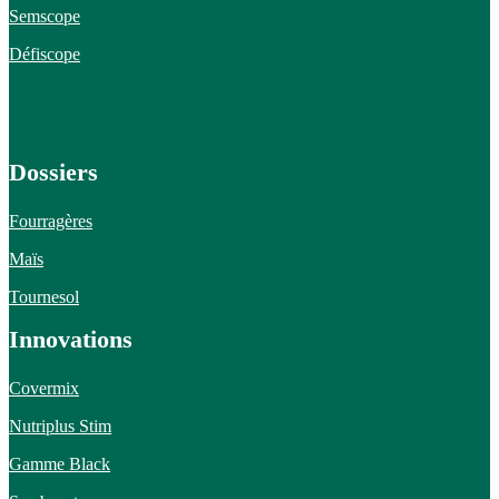
Semscope
Défiscope
Dossiers
Fourragères
Maïs
Tournesol
Innovations
Covermix
Nutriplus Stim
Gamme Black