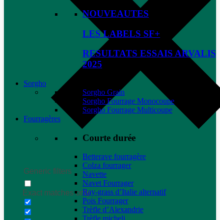
NOUVEAUTES
LES LABELS SF+
RESULTATS ESSAIS ARVALIS
2025
Sorgho
Sorgho Grain
Sorgho Fourrage Monocoupe
Sorgho Fourrage Multicoupe
Fourragères
Courte durée
Betterave fourragère
Colza fourrager
Generic filters
Navette
Navet Fourrager
Ray-grass d’Italie alternatif
Exact matches only
Pois Fourrager
Trèfle d’Alexandrie
Trèfle micheli