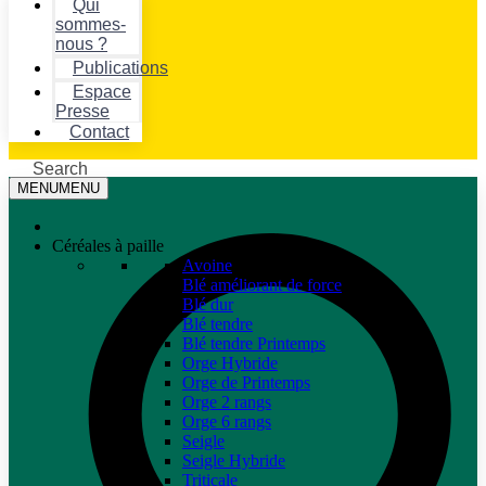
Qui
sommes-
nous ?
Publications
Espace
Presse
Contact
Search
MENU
MENU
Céréales à paille
Avoine
Blé améliorant de force
Blé dur
Blé tendre
Blé tendre Printemps
Orge Hybride
Orge de Printemps
Orge 2 rangs
Orge 6 rangs
Seigle
Seigle Hybride
Triticale