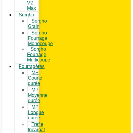
V2
Max
Sorgho
Sorgho
Grain
Sorgho
Fourrage
Monocoupe
Sorgho
Fourrage
Multicoupe
Fourragères
MP
Courte
durée
MP
Moyenne
durée
MP
Longue
durée
Trèfle
Incarnat