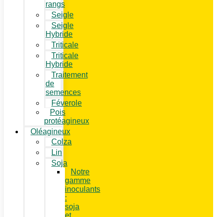
rangs
Seigle
Seigle
Hybride
Triticale
Triticale
Hybride
Traitement
de
semences
Féverole
Pois
protéagineux
Oléagineux
Colza
Lin
Soja
Notre
gamme
inoculants
:
soja
et