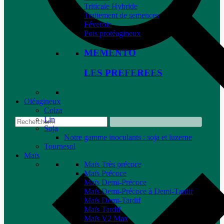
Triticale Hybride
Traitement de semences
Féverole
Pois protéagineux
MEMENTO
LES PREFEREES
Oléagineux
Colza
Lin
Soja
Notre gamme inoculants : soja et luzerne
Tournesol
Maïs
Maïs Très précoce
Maïs Précoce
Maïs Demi-Précoce
Maïs Demi-Précoce à Demi-Tardif
Maïs Demi-Tardif
Maïs Tardif
Maïs V2 Max