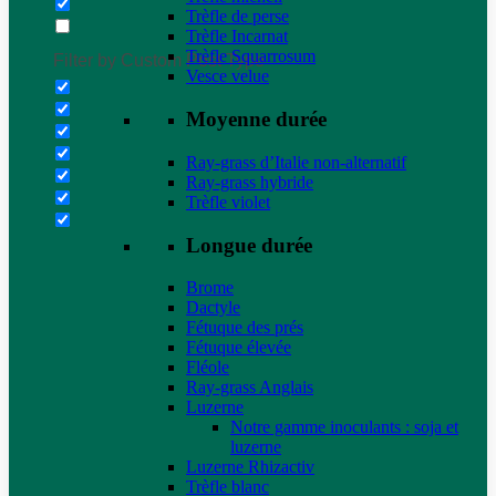
Trèfle de perse
Trèfle Incarnat
Trèfle Squarrosum
Filter by Custom Post Type
Vesce velue
Moyenne durée
Ray-grass d’Italie non-alternatif
Ray-grass hybride
Trèfle violet
Longue durée
Brome
Dactyle
Fétuque des prés
Fétuque élevée
Fléole
Ray-grass Anglais
Luzerne
Notre gamme inoculants : soja et
luzerne
Luzerne Rhizactiv
Trèfle blanc