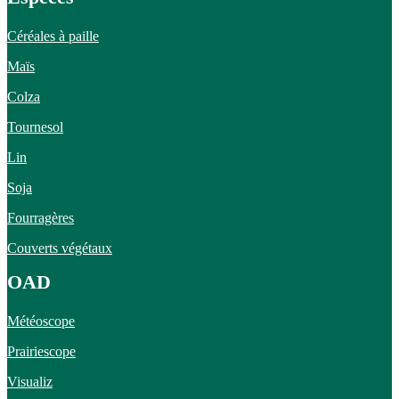
Céréales à paille
Maïs
Colza
Tournesol
Lin
Soja
Fourragères
Couverts végétaux
OAD
Météoscope
Prairiescope
Visualiz