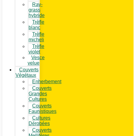
Ray-
grass
hybride
Trèfle
blanc
Trèfle
micheli
Trèfle
violet
Vesce
velue
Couverts
Végétaux
Enherbement
Couverts
Grandes
Cultures
Couverts
Faunistiques
Cultures
Dérobées
Couverts
Mellifères