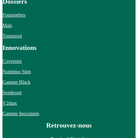
Dossiers
Fourragères
Maïs
Tournesol
Innovations
Covermix
Nutriplus Stim
Gamme Black
Semboost
V2max
Gamme Inoculants
Retrouvez-nous