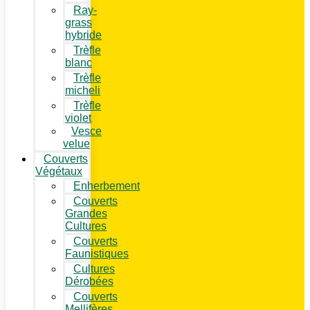
Ray-
grass
hybride
Trèfle
blanc
Trèfle
micheli
Trèfle
violet
Vesce
velue
Couverts
Végétaux
Enherbement
Couverts
Grandes
Cultures
Couverts
Faunistiques
Cultures
Dérobées
Couverts
Mellifères