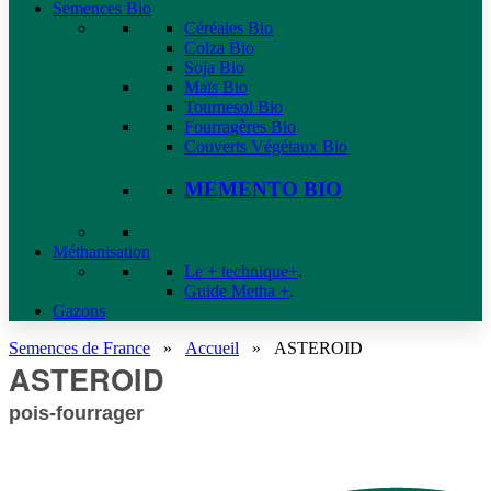
Semences Bio
Céréales Bio
Colza Bio
Soja Bio
Maïs Bio
Tournesol Bio
Fourragères Bio
Couverts Végétaux Bio
MEMENTO BIO
Méthanisation
Le + technique+
.
Guide Metha +
.
Gazons
Semences de France
»
Accueil
»
ASTEROID
ASTEROID
pois-fourrager