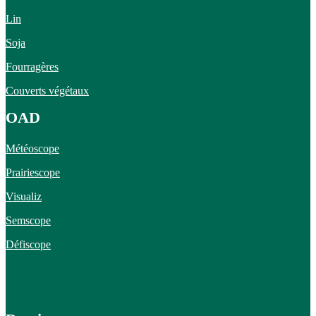
Lin
Soja
Fourragères
Couverts végétaux
OAD
Météoscope
Prairiescope
Visualiz
Semscope
Défiscope