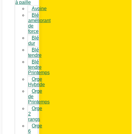
à paille
Avoine
Blé
améliorant
de
force
Blé
dur
Blé
tendre
Blé
tendre
Printemps
Orge
Hybride
Orge
de
Printemps
Orge
2
rangs
Orge
6