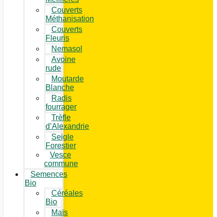
Couverts
Méthanisation
Couverts
Fleuris
Nemasol
Avoine
rude
Moutarde
Blanche
Radis
fourrager
Trèfle
d’Alexandrie
Seigle
Forestier
Vesce
commune
Semences
Bio
Céréales
Bio
Maïs