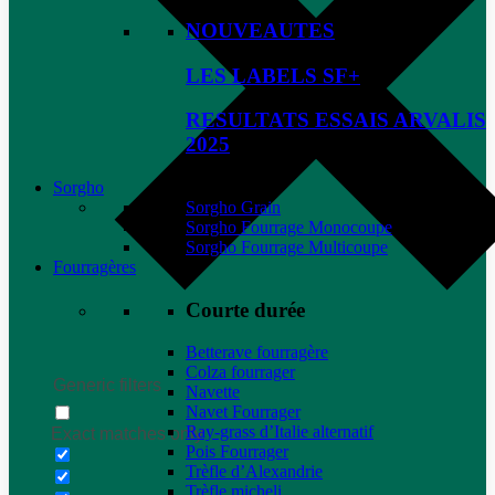
NOUVEAUTES
LES LABELS SF+
RESULTATS ESSAIS ARVALIS
2025
Sorgho
Sorgho Grain
Sorgho Fourrage Monocoupe
Sorgho Fourrage Multicoupe
Fourragères
Courte durée
Betterave fourragère
Colza fourrager
Generic filters
Navette
Navet Fourrager
Ray-grass d’Italie alternatif
Exact matches only
Pois Fourrager
Trèfle d’Alexandrie
Trèfle micheli