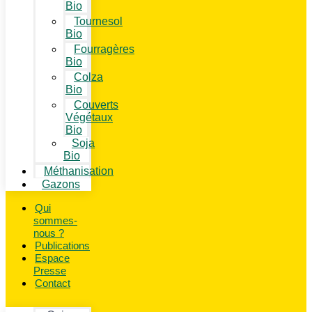
Bio
Tournesol
Bio
Fourragères
Bio
Colza
Bio
Couverts
Végétaux
Bio
Soja
Bio
Méthanisation
Gazons
Qui
sommes-
nous ?
Publications
Espace
Presse
Contact