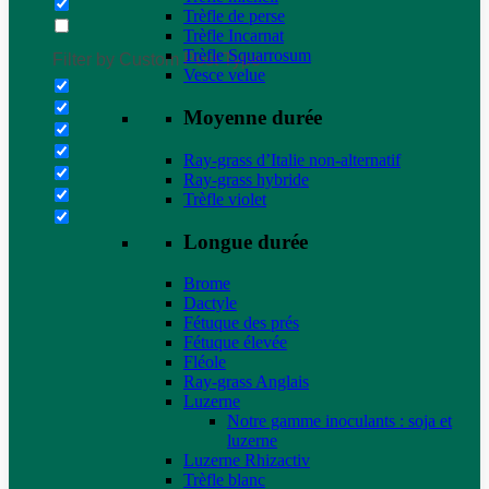
Trèfle de perse
Trèfle Incarnat
Trèfle Squarrosum
Filter by Custom Post Type
Vesce velue
Moyenne durée
Ray-grass d’Italie non-alternatif
Ray-grass hybride
Trèfle violet
Longue durée
Brome
Dactyle
Fétuque des prés
Fétuque élevée
Fléole
Ray-grass Anglais
Luzerne
Notre gamme inoculants : soja et
luzerne
Luzerne Rhizactiv
Trèfle blanc