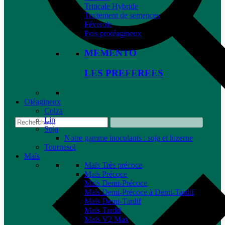
Triticale Hybride
Traitement de semences
Féverole
Pois protéagineux
MEMENTO
LES PREFEREES
Oléagineux
Colza
Lin
Soja
Notre gamme inoculants : soja et luzerne
Tournesol
Maïs
Maïs Très précoce
Maïs Précoce
Maïs Demi-Précoce
Maïs Demi-Précoce à Demi-Tardif
Maïs Demi-Tardif
Maïs Tardif
Maïs V2 Max