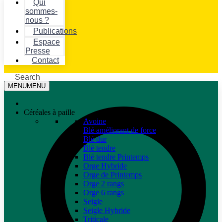
Qui
sommes-
nous ?
Publications
Espace
Presse
Contact
Search
MENU
MENU
Céréales à paille
Avoine
Blé améliorant de force
Blé dur
Blé tendre
Blé tendre Printemps
Orge Hybride
Orge de Printemps
Orge 2 rangs
Orge 6 rangs
Seigle
Seigle Hybride
Triticale