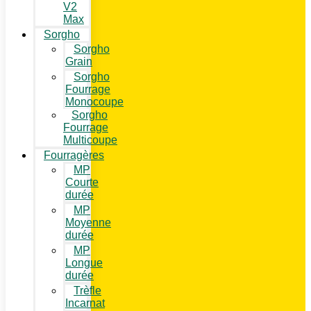
V2
Max
Sorgho
Sorgho
Grain
Sorgho
Fourrage
Monocoupe
Sorgho
Fourrage
Multicoupe
Fourragères
MP
Courte
durée
MP
Moyenne
durée
MP
Longue
durée
Trèfle
Incarnat