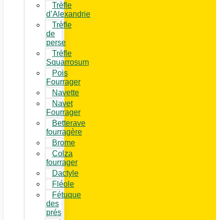
Trèfle
d’Alexandrie
Trèfle
de
perse
Trèfle
Squarrosum
Pois
Fourrager
Navette
Navet
Fourrager
Betterave
fourragère
Brome
Colza
fourrager
Dactyle
Fléole
Fétuque
des
prés