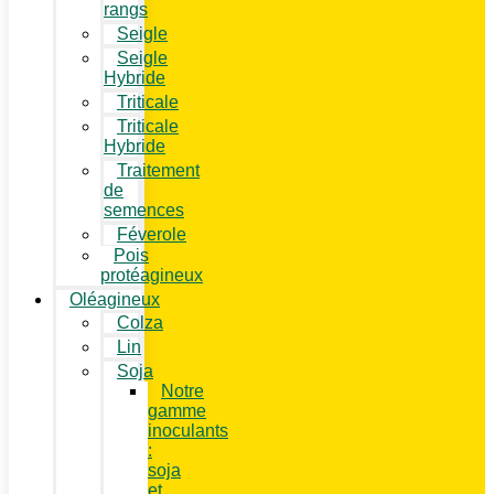
rangs
Seigle
Seigle
Hybride
Triticale
Triticale
Hybride
Traitement
de
semences
Féverole
Pois
protéagineux
Oléagineux
Colza
Lin
Soja
Notre
gamme
inoculants
:
soja
et