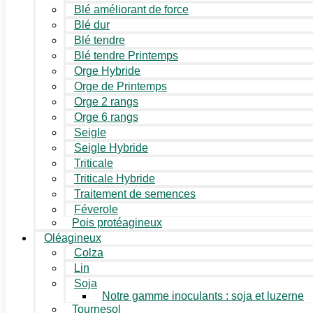
Blé améliorant de force
Blé dur
Blé tendre
Blé tendre Printemps
Orge Hybride
Orge de Printemps
Orge 2 rangs
Orge 6 rangs
Seigle
Seigle Hybride
Triticale
Triticale Hybride
Traitement de semences
Féverole
Pois protéagineux
Oléagineux
Colza
Lin
Soja
Notre gamme inoculants : soja et luzerne
Tournesol