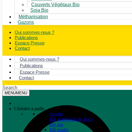
Couverts Végétaux Bio
Soja Bio
Méthanisation
Gazons
Qui sommes-nous ?
Publications
Espace Presse
Contact
Qui sommes-nous ?
Publications
Espace Presse
Contact
Search
MENU
MENU
Céréales à paille
Avoine
Blé améliorant de force
Blé dur
Blé tendre