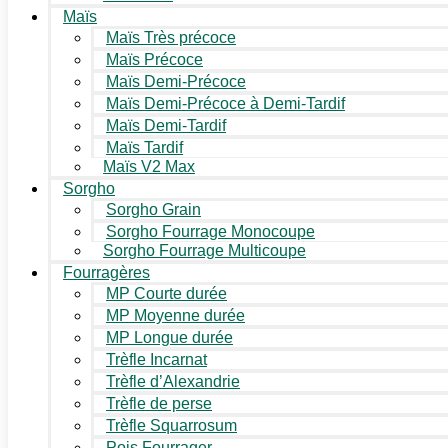
Maïs
Maïs Très précoce
Maïs Précoce
Maïs Demi-Précoce
Maïs Demi-Précoce à Demi-Tardif
Maïs Demi-Tardif
Maïs Tardif
Maïs V2 Max
Sorgho
Sorgho Grain
Sorgho Fourrage Monocoupe
Sorgho Fourrage Multicoupe
Fourragères
MP Courte durée
MP Moyenne durée
MP Longue durée
Trèfle Incarnat
Trèfle d’Alexandrie
Trèfle de perse
Trèfle Squarrosum
Pois Fourrager