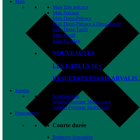
Maïs
Maïs Très précoce
Maïs Précoce
Maïs Demi-Précoce
Maïs Demi-Précoce à Demi-Tardif
Maïs Demi-Tardif
Maïs Tardif
Maïs V2 Max
NOUVEAUTES
LES LABELS SF+
RESULTATS ESSAIS ARVALIS 
Sorgho
Sorgho Grain
Sorgho Fourrage Monocoupe
Sorgho Fourrage Multicoupe
Fourragères
Courte durée
Betterave fourragère