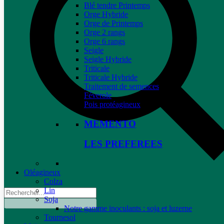
Blé tendre Printemps
Orge Hybride
Orge de Printemps
Orge 2 rangs
Orge 6 rangs
Seigle
Seigle Hybride
Triticale
Triticale Hybride
Traitement de semences
Féverole
Pois protéagineux
MEMENTO
LES PREFEREES
Oléagineux
Colza
Lin
Soja
Notre gamme inoculants : soja et luzerne
Tournesol