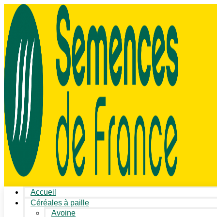
Accueil
Céréales à paille
Avoine