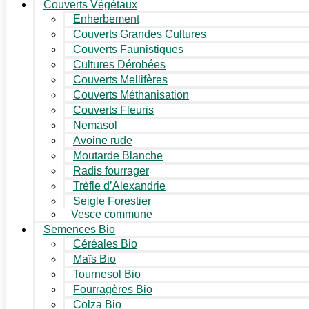
Couverts Végétaux
Enherbement
Couverts Grandes Cultures
Couverts Faunistiques
Cultures Dérobées
Couverts Mellifères
Couverts Méthanisation
Couverts Fleuris
Nemasol
Avoine rude
Moutarde Blanche
Radis fourrager
Trèfle d’Alexandrie
Seigle Forestier
Vesce commune
Semences Bio
Céréales Bio
Maïs Bio
Tournesol Bio
Fourragères Bio
Colza Bio