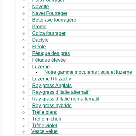
Navette
Navet Fourrager
Betterave fourragère
Brome
Colza fourrager
Dactyle
Fléole
Fétuque des prés
Fétuque élevée
Luzerne
Notre gamme inoculants : soja et luzerne
Luzerne Rhizactiv
Ray-grass Anglais
Ray-grass d’Italie alternatif
Ray-grass d’Italie non-alternatif
Ray-grass hybride
Trèfle blanc
Trèfle micheli
Trèfle violet
Vesce velue