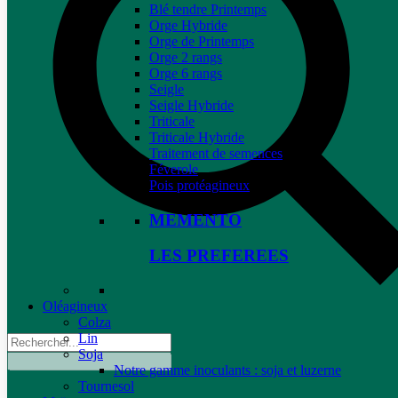
Blé tendre Printemps
Orge Hybride
Orge de Printemps
Orge 2 rangs
Orge 6 rangs
Seigle
Seigle Hybride
Triticale
Triticale Hybride
Traitement de semences
Féverole
Pois protéagineux
MEMENTO
LES PREFEREES
Oléagineux
Colza
Lin
Soja
Notre gamme inoculants : soja et luzerne
Tournesol