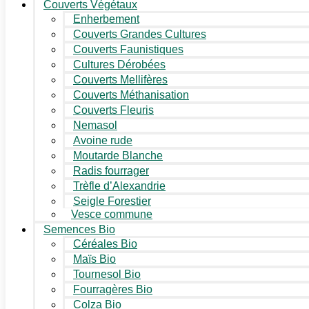
Couverts Végétaux
Enherbement
Couverts Grandes Cultures
Couverts Faunistiques
Cultures Dérobées
Couverts Mellifères
Couverts Méthanisation
Couverts Fleuris
Nemasol
Avoine rude
Moutarde Blanche
Radis fourrager
Trèfle d’Alexandrie
Seigle Forestier
Vesce commune
Semences Bio
Céréales Bio
Maïs Bio
Tournesol Bio
Fourragères Bio
Colza Bio