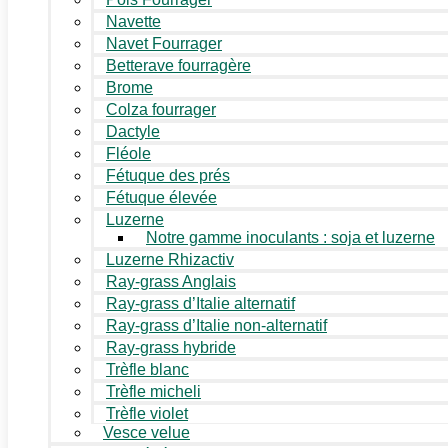
Navette
Navet Fourrager
Betterave fourragère
Brome
Colza fourrager
Dactyle
Fléole
Fétuque des prés
Fétuque élevée
Luzerne
Notre gamme inoculants : soja et luzerne
Luzerne Rhizactiv
Ray-grass Anglais
Ray-grass d’Italie alternatif
Ray-grass d’Italie non-alternatif
Ray-grass hybride
Trèfle blanc
Trèfle micheli
Trèfle violet
Vesce velue