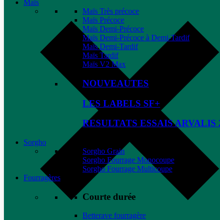
Maïs
Maïs Très précoce
Maïs Précoce
Maïs Demi-Précoce
Maïs Demi-Précoce à Demi-Tardif
Maïs Demi-Tardif
Maïs Tardif
Maïs V2 Max
NOUVEAUTES
LES LABELS SF+
RESULTATS ESSAIS ARVALIS 
Sorgho
Sorgho Grain
Sorgho Fourrage Monocoupe
Sorgho Fourrage Multicoupe
Fourragères
Courte durée
Betterave fourragère