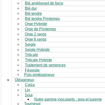
Blé améliorant de force
Blé dur
Blé tendre
Blé tendre Printemps
Orge Hybride
Orge de Printemps
Orge 2 rangs
Orge 6 rangs
Seigle
Seigle Hybride
Triticale
Triticale Hybride
Traitement de semences
Féverole
Pois protéagineux
Oléagineux
Colza
Lin
Soja
Notre gamme inoculants : soja et luzerne
Tournesol