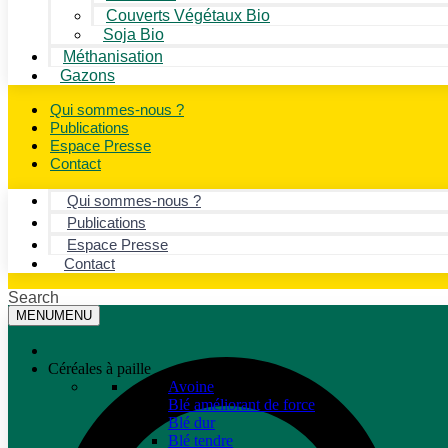
Couverts Végétaux Bio
Soja Bio
Méthanisation
Gazons
Qui sommes-nous ?
Publications
Espace Presse
Contact
Qui sommes-nous ?
Publications
Espace Presse
Contact
Search
MENU
MENU
Céréales à paille
Avoine
Blé améliorant de force
Blé dur
Blé tendre