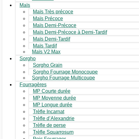
Maïs
Maïs Très précoce
Maïs Précoce
Maïs Demi-Précoce
Maïs Demi-Précoce à Demi-Tardif
Maïs Demi-Tardif
Maïs Tardif
Maïs V2 Max
Sorgho
Sorgho Grain
Sorgho Fourrage Monocoupe
Sorgho Fourrage Multicoupe
Fourragères
MP Courte durée
MP Moyenne durée
MP Longue durée
Trèfle Incarnat
Trèfle d’Alexandrie
Trèfle de perse
Trèfle Squarrosum
Pois Fourrager