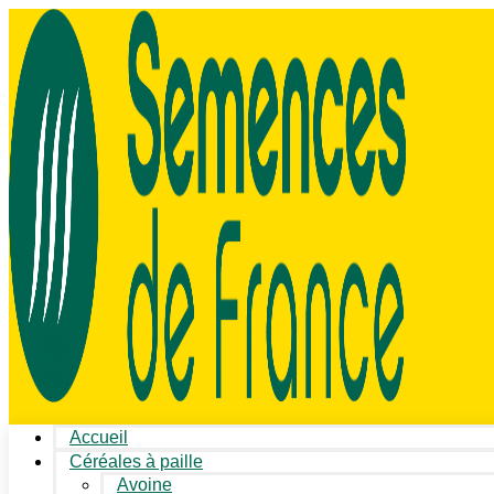
Accueil
Céréales à paille
Avoine