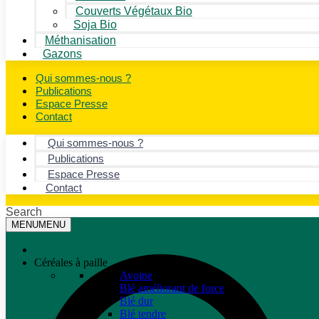
Couverts Végétaux Bio
Soja Bio
Méthanisation
Gazons
Qui sommes-nous ?
Publications
Espace Presse
Contact
Qui sommes-nous ?
Publications
Espace Presse
Contact
Search
MENU
MENU
Céréales à paille
Avoine
Blé améliorant de force
Blé dur
Blé tendre