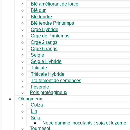
Blé améliorant de force
Blé dur
Blé tendre
Blé tendre Printemps
Orge Hybride
Orge de Printemps
Orge 2 rangs
Orge 6 rangs
Seigle
Seigle Hybride
Triticale
Triticale Hybride
Traitement de semences
Féverole
Pois protéagineux
Oléagineux
Colza
Lin
Soja
Notre gamme inoculants : soja et luzerne
Tournesol