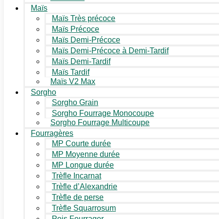
Maïs
Maïs Très précoce
Maïs Précoce
Maïs Demi-Précoce
Maïs Demi-Précoce à Demi-Tardif
Maïs Demi-Tardif
Maïs Tardif
Maïs V2 Max
Sorgho
Sorgho Grain
Sorgho Fourrage Monocoupe
Sorgho Fourrage Multicoupe
Fourragères
MP Courte durée
MP Moyenne durée
MP Longue durée
Trèfle Incarnat
Trèfle d’Alexandrie
Trèfle de perse
Trèfle Squarrosum
Pois Fourrager