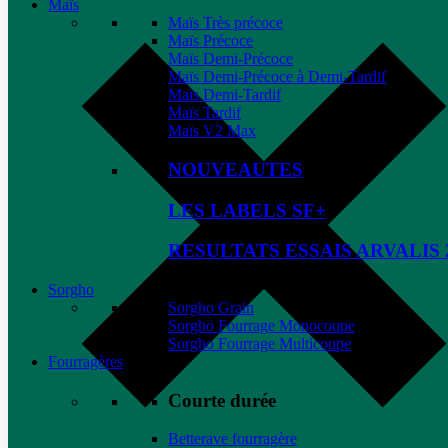
Maïs
Maïs Très précoce
Maïs Précoce
Maïs Demi-Précoce
Maïs Demi-Précoce à Demi-Tardif
Maïs Demi-Tardif
Maïs Tardif
Maïs V2 Max
NOUVEAUTES
LES LABELS SF+
RESULTATS ESSAIS ARVALIS 
Sorgho
Sorgho Grain
Sorgho Fourrage Monocoupe
Sorgho Fourrage Multicoupe
Fourragères
Courte durée
Betterave fourragère