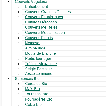
Couverts Végétaux
Enherbement
Couverts Grandes Cultures
Couverts Faunistiques
Cultures Dérobées
Couverts Mellifères
Couverts Méthanisation
Couverts Fleuris
Nemasol
Avoine rude
Moutarde Blanche
Radis fourrager
Trèfle d’Alexandrie
Seigle Forestier
Vesce commune
Semences Bio
Céréales Bio
Maïs Bio
Tournesol Bio
Fourragères Bio
Colza Bio