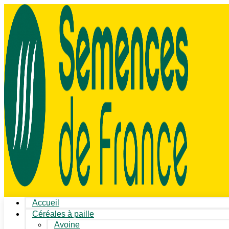
Accueil
Céréales à paille
Avoine