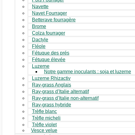
Navette
Navet Fourrager
Betterave fourragère
Brome
Colza fourrager
Dactyle
Fléole
Fétuque des prés
Fétuque élevée
Luzerne
Notre gamme inoculants : soja et luzerne
Luzerne Rhizactiv
Ray-grass Anglais
Ray-grass d’Italie alternatif
Ray-grass d’Italie non-alternatif
Ray-grass hybride
Trèfle blanc
Trèfle micheli
Trèfle violet
Vesce velue