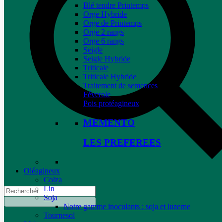
Blé tendre Printemps
Orge Hybride
Orge de Printemps
Orge 2 rangs
Orge 6 rangs
Seigle
Seigle Hybride
Triticale
Triticale Hybride
Traitement de semences
Féverole
Pois protéagineux
MEMENTO
LES PREFEREES
Oléagineux
Colza
Lin
Soja
Notre gamme inoculants : soja et luzerne
Tournesol