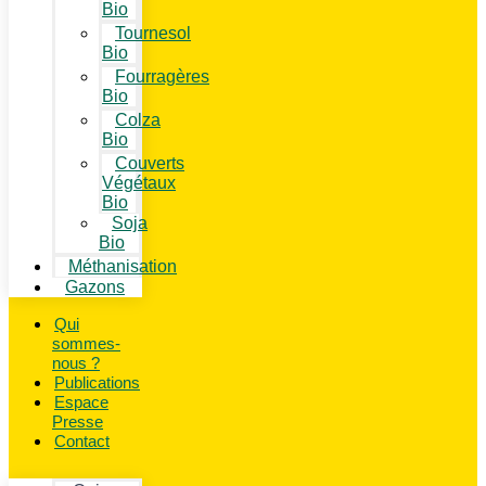
Bio
Tournesol
Bio
Fourragères
Bio
Colza
Bio
Couverts
Végétaux
Bio
Soja
Bio
Méthanisation
Gazons
Qui
sommes-
nous ?
Publications
Espace
Presse
Contact