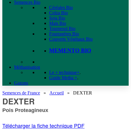
Semences Bio
Céréales Bio
Colza Bio
Soja Bio
Maïs Bio
Tournesol Bio
Fourragères Bio
Couverts Végétaux Bio
MEMENTO BIO
Méthanisation
Le + technique+
.
Guide Metha +
.
Gazons
Semences de France
»
Accueil
»
DEXTER
DEXTER
Pois Proteagineux
Télécharger la fiche technique PDF