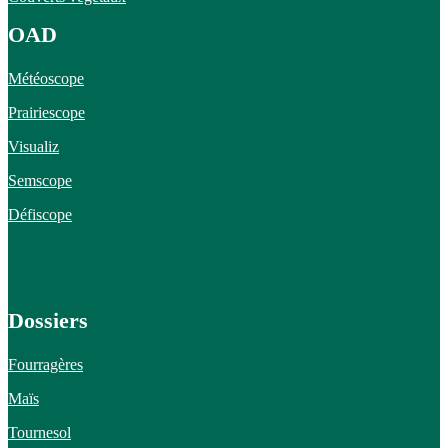
OAD
Météoscope
Prairiescope
Visualiz
Semscope
Défiscope
Dossiers
Fourragères
Maïs
Tournesol