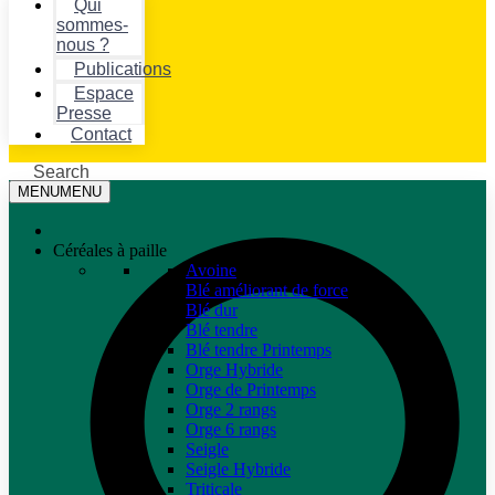
Qui
sommes-
nous ?
Publications
Espace
Presse
Contact
Search
MENU
MENU
Céréales à paille
Avoine
Blé améliorant de force
Blé dur
Blé tendre
Blé tendre Printemps
Orge Hybride
Orge de Printemps
Orge 2 rangs
Orge 6 rangs
Seigle
Seigle Hybride
Triticale