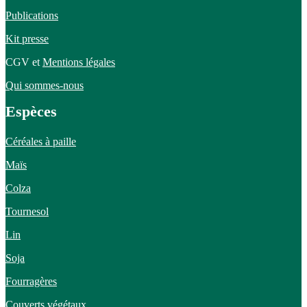
Publications
Kit presse
CGV et
Mentions légales
Qui sommes-nous
Espèces
Céréales à paille
Maïs
Colza
Tournesol
Lin
Soja
Fourragères
Couverts végétaux