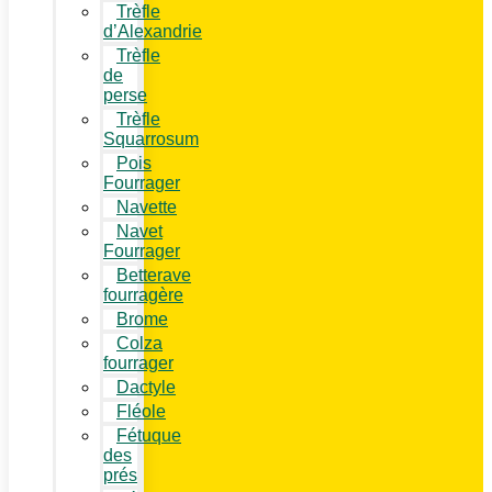
Trèfle
d’Alexandrie
Trèfle
de
perse
Trèfle
Squarrosum
Pois
Fourrager
Navette
Navet
Fourrager
Betterave
fourragère
Brome
Colza
fourrager
Dactyle
Fléole
Fétuque
des
prés