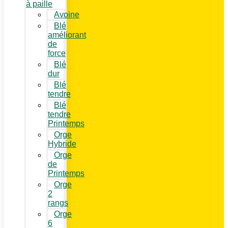
à paille
Avoine
Blé
améliorant
de
force
Blé
dur
Blé
tendre
Blé
tendre
Printemps
Orge
Hybride
Orge
de
Printemps
Orge
2
rangs
Orge
6