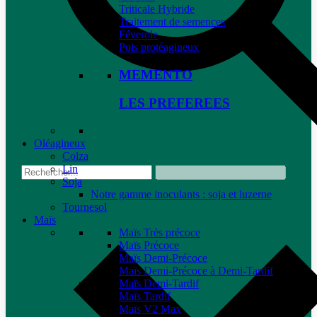
Triticale Hybride
Traitement de semences
Féverole
Pois protéagineux
MEMENTO
LES PREFEREES
Oléagineux
Colza
Lin
Soja
Notre gamme inoculants : soja et luzerne
Tournesol
Maïs
Maïs Très précoce
Maïs Précoce
Maïs Demi-Précoce
Maïs Demi-Précoce à Demi-Tardif
Maïs Demi-Tardif
Maïs Tardif
Maïs V2 Max