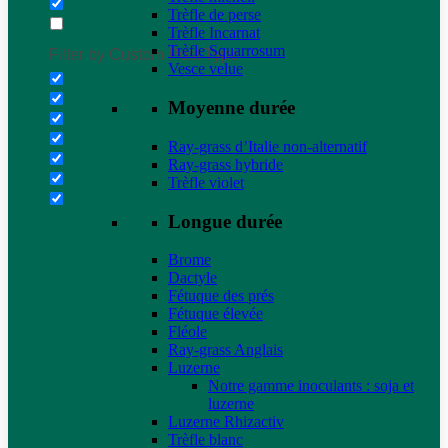
Trèfle de perse
Trèfle Incarnat
Trèfle Squarrosum
Filter by Custom Post Type
Vesce velue
Moyenne durée
Ray-grass d’Italie non-alternatif
Ray-grass hybride
Trèfle violet
Longue durée
Brome
Dactyle
Fétuque des prés
Fétuque élevée
Fléole
Ray-grass Anglais
Luzerne
Notre gamme inoculants : soja et
luzerne
Luzerne Rhizactiv
Trèfle blanc