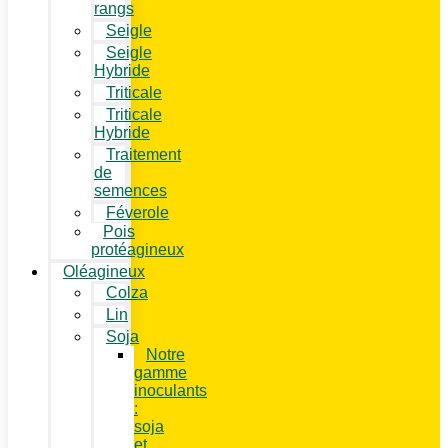
rangs
Seigle
Seigle
Hybride
Triticale
Triticale
Hybride
Traitement
de
semences
Féverole
Pois
protéagineux
Oléagineux
Colza
Lin
Soja
Notre
gamme
inoculants
:
soja
et