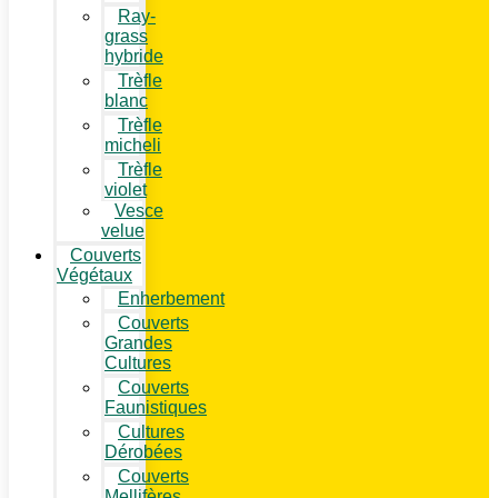
Ray-
grass
hybride
Trèfle
blanc
Trèfle
micheli
Trèfle
violet
Vesce
velue
Couverts
Végétaux
Enherbement
Couverts
Grandes
Cultures
Couverts
Faunistiques
Cultures
Dérobées
Couverts
Mellifères