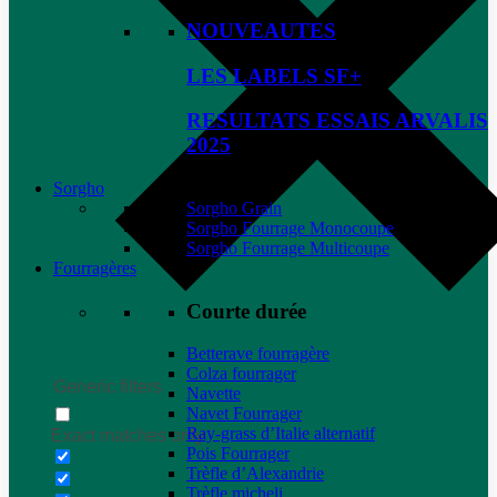
NOUVEAUTES
LES LABELS SF+
RESULTATS ESSAIS ARVALIS
2025
Sorgho
Sorgho Grain
Sorgho Fourrage Monocoupe
Sorgho Fourrage Multicoupe
Fourragères
Courte durée
Betterave fourragère
Colza fourrager
Generic filters
Navette
Navet Fourrager
Ray-grass d’Italie alternatif
Exact matches only
Pois Fourrager
Trèfle d’Alexandrie
Trèfle micheli