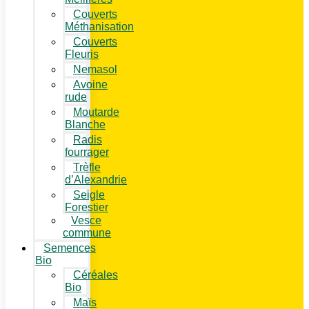
Couverts
Méthanisation
Couverts
Fleuris
Nemasol
Avoine
rude
Moutarde
Blanche
Radis
fourrager
Trèfle
d’Alexandrie
Seigle
Forestier
Vesce
commune
Semences
Bio
Céréales
Bio
Maïs