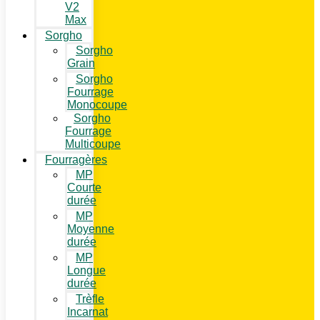
V2
Max
Sorgho
Sorgho
Grain
Sorgho
Fourrage
Monocoupe
Sorgho
Fourrage
Multicoupe
Fourragères
MP
Courte
durée
MP
Moyenne
durée
MP
Longue
durée
Trèfle
Incarnat