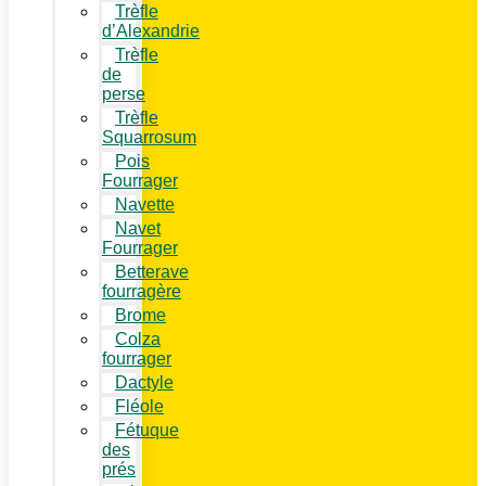
Trèfle
d’Alexandrie
Trèfle
de
perse
Trèfle
Squarrosum
Pois
Fourrager
Navette
Navet
Fourrager
Betterave
fourragère
Brome
Colza
fourrager
Dactyle
Fléole
Fétuque
des
prés