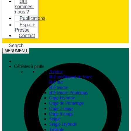
Qui
sommes-
nous ?
Publications
Espace
Presse
Contact
Search
MENU
MENU
Céréales à paille
Avoine
Blé améliorant de force
Blé dur
Blé tendre
Blé tendre Printemps
Orge Hybride
Orge de Printemps
Orge 2 rangs
Orge 6 rangs
Seigle
Seigle Hybride
Triticale