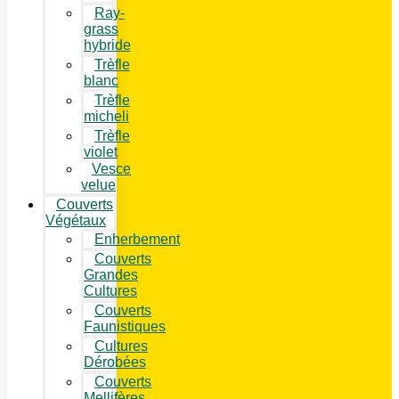
Ray-
grass
hybride
Trèfle
blanc
Trèfle
micheli
Trèfle
violet
Vesce
velue
Couverts
Végétaux
Enherbement
Couverts
Grandes
Cultures
Couverts
Faunistiques
Cultures
Dérobées
Couverts
Mellifères