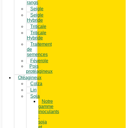
rangs
Seigle
Seigle
Hybride
Triticale
Triticale
Hybride
Traitement
de
semences
Féverole
Pois
protéagineux
Oléagineux
Colza
Lin
Soja
Notre
gamme
inoculants
:
soja
et