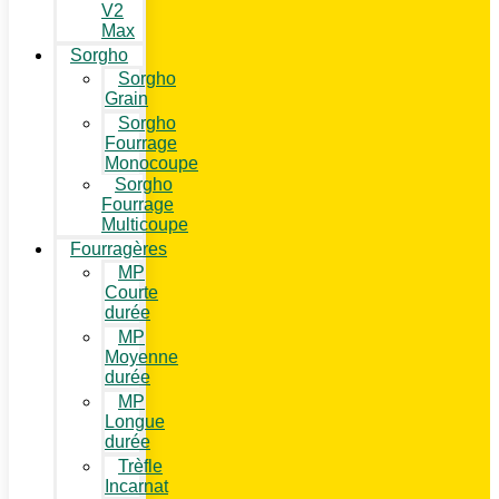
V2
Max
Sorgho
Sorgho
Grain
Sorgho
Fourrage
Monocoupe
Sorgho
Fourrage
Multicoupe
Fourragères
MP
Courte
durée
MP
Moyenne
durée
MP
Longue
durée
Trèfle
Incarnat