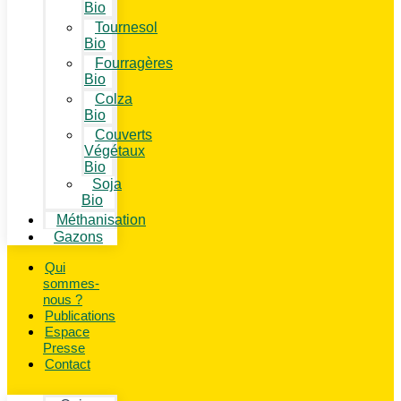
Bio
Tournesol
Bio
Fourragères
Bio
Colza
Bio
Couverts
Végétaux
Bio
Soja
Bio
Méthanisation
Gazons
Qui
sommes-
nous ?
Publications
Espace
Presse
Contact