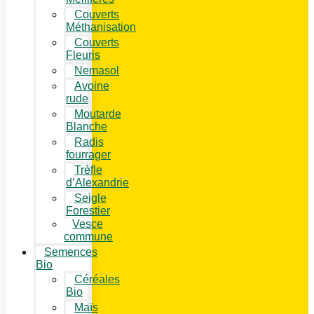
Couverts
Méthanisation
Couverts
Fleuris
Nemasol
Avoine
rude
Moutarde
Blanche
Radis
fourrager
Trèfle
d’Alexandrie
Seigle
Forestier
Vesce
commune
Semences
Bio
Céréales
Bio
Maïs