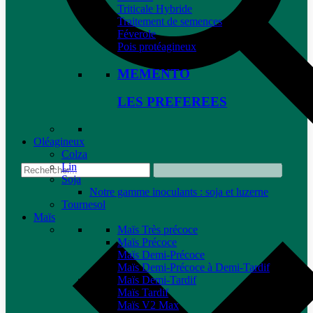
Triticale Hybride
Traitement de semences
Féverole
Pois protéagineux
MEMENTO
LES PREFEREES
Oléagineux
Colza
Lin
Soja
Notre gamme inoculants : soja et luzerne
Tournesol
Maïs
Maïs Très précoce
Maïs Précoce
Maïs Demi-Précoce
Maïs Demi-Précoce à Demi-Tardif
Maïs Demi-Tardif
Maïs Tardif
Maïs V2 Max