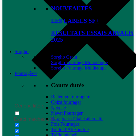
NOUVEAUTES
LES LABELS SF+
RESULTATS ESSAIS ARVALIS
2025
Sorgho
Sorgho Grain
Sorgho Fourrage Monocoupe
Sorgho Fourrage Multicoupe
Fourragères
Courte durée
Betterave fourragère
Colza fourrager
Generic filters
Navette
Navet Fourrager
Ray-grass d’Italie alternatif
Exact matches only
Pois Fourrager
Trèfle d’Alexandrie
Trèfle micheli