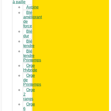
à paille
Avoine
Blé
améliorant
de
force
Blé
dur
Blé
tendre
Blé
tendre
Printemps
Orge
Hybride
Orge
de
Printemps
Orge
2
rangs
Orge
6