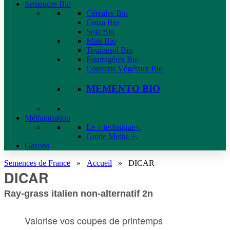
Semences Bio
Céréales Bio
Colza Bio
Soja Bio
Maïs Bio
Tournesol Bio
Fourragères Bio
Couverts Végétaux Bio
MEMENTO BIO
Méthanisation
Le + technique+
.
Guide Metha +
.
Gazons
Semences de France
»
Accueil
»
DICAR
DICAR
Ray-grass italien non-alternatif 2n
Valorise vos coupes de printemps