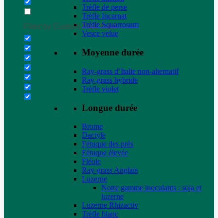
Trèfle de perse
Trèfle Incarnat
Trèfle Squarrosum
Filter by Custom Post Type
Vesce velue
Moyenne durée
Ray-grass d’Italie non-alternatif
Ray-grass hybride
Trèfle violet
Longue durée
Brome
Dactyle
Fétuque des prés
Fétuque élevée
Fléole
Ray-grass Anglais
Luzerne
Notre gamme inoculants : soja et
luzerne
Luzerne Rhizactiv
Trèfle blanc