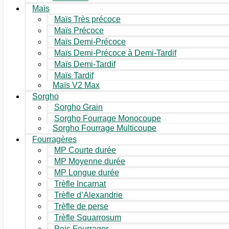
Maïs
Maïs Très précoce
Maïs Précoce
Maïs Demi-Précoce
Maïs Demi-Précoce à Demi-Tardif
Maïs Demi-Tardif
Maïs Tardif
Maïs V2 Max
Sorgho
Sorgho Grain
Sorgho Fourrage Monocoupe
Sorgho Fourrage Multicoupe
Fourragères
MP Courte durée
MP Moyenne durée
MP Longue durée
Trèfle Incarnat
Trèfle d’Alexandrie
Trèfle de perse
Trèfle Squarrosum
Pois Fourrager