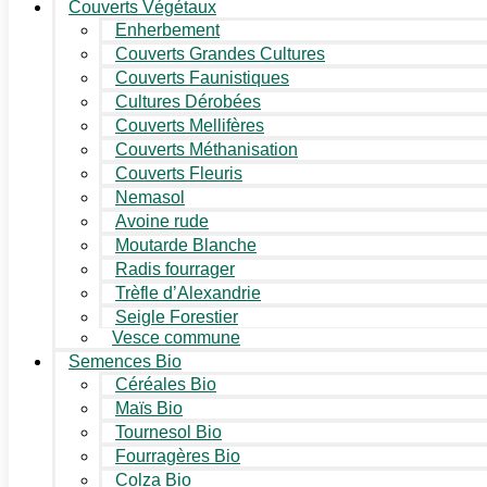
Couverts Végétaux
Enherbement
Couverts Grandes Cultures
Couverts Faunistiques
Cultures Dérobées
Couverts Mellifères
Couverts Méthanisation
Couverts Fleuris
Nemasol
Avoine rude
Moutarde Blanche
Radis fourrager
Trèfle d’Alexandrie
Seigle Forestier
Vesce commune
Semences Bio
Céréales Bio
Maïs Bio
Tournesol Bio
Fourragères Bio
Colza Bio