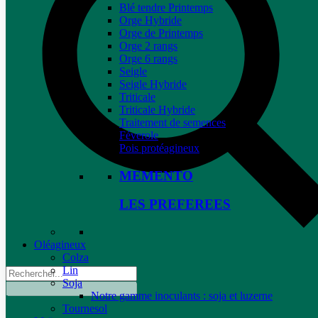
Blé tendre Printemps
Orge Hybride
Orge de Printemps
Orge 2 rangs
Orge 6 rangs
Seigle
Seigle Hybride
Triticale
Triticale Hybride
Traitement de semences
Féverole
Pois protéagineux
MEMENTO
LES PREFEREES
Oléagineux
Colza
Lin
Soja
Notre gamme inoculants : soja et luzerne
Tournesol