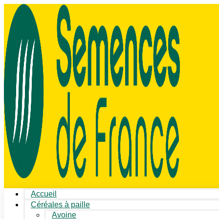
Accueil
Céréales à paille
Avoine