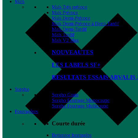
Maïs
Maïs Très précoce
Maïs Précoce
Maïs Demi-Précoce
Maïs Demi-Précoce à Demi-Tardif
Maïs Demi-Tardif
Maïs Tardif
Maïs V2 Max
NOUVEAUTES
LES LABELS SF+
RESULTATS ESSAIS ARVALIS 
Sorgho
Sorgho Grain
Sorgho Fourrage Monocoupe
Sorgho Fourrage Multicoupe
Fourragères
Courte durée
Betterave fourragère