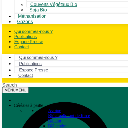
Couverts Végétaux Bio
Soja Bio
Méthanisation
Gazons
Qui sommes-nous ?
Publications
Espace Presse
Contact
Qui sommes-nous ?
Publications
Espace Presse
Contact
Search
MENU
MENU
Céréales à paille
Avoine
Blé améliorant de force
Blé dur
Blé tendre