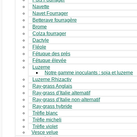
Navette
Navet Fourrager
Betterave fourragère
Brome
Colza fourrager
Dactyle
Fléole
Fétuque des prés
Fétuque élevée
Luzerne
Notre gamme inoculants : soja et luzerne
Luzerne Rhizactiv
Ray-grass Anglais
Ray-grass d’Italie alternatif
Ray-grass d’Italie non-alternatif
Ray-grass hybride
Trèfle blanc
Trèfle micheli
Trèfle violet
Vesce velue