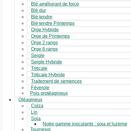
Blé améliorant de force
Blé dur
Blé tendre
Blé tendre Printemps
Orge Hybride
Orge de Printemps
Orge 2 rangs
Orge 6 rangs
Seigle
Seigle Hybride
Triticale
Triticale Hybride
Traitement de semences
Féverole
Pois protéagineux
Oléagineux
Colza
Lin
Soja
Notre gamme inoculants : soja et luzerne
Tournesol