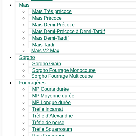
Maïs
Maïs Très précoce
Maïs Précoce
Maïs Demi-Précoce
Maïs Demi-Précoce à Demi-Tardif
Maïs Demi-Tardif
Maïs Tardif
Maïs V2 Max
Sorgho
Sorgho Grain
Sorgho Fourrage Monocoupe
Sorgho Fourrage Multicoupe
Fourragères
MP Courte durée
MP Moyenne durée
MP Longue durée
Trèfle Incarnat
Trèfle d’Alexandrie
Trèfle de perse
Trèfle Squarrosum
Pois Fourrager