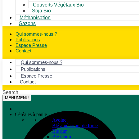
Couverts Végétaux Bio
Soja Bio
Méthanisation
Gazons
Qui sommes-nous ?
Publications
Espace Presse
Contact
Qui sommes-nous ?
Publications
Espace Presse
Contact
Search
MENU
MENU
Céréales à paille
Avoine
Blé améliorant de force
Blé dur
Blé tendre