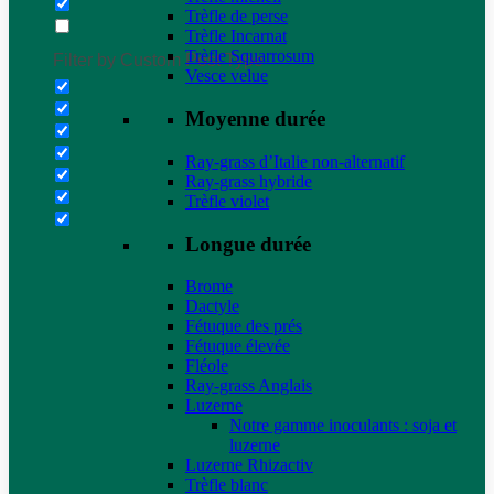
Trèfle de perse
Trèfle Incarnat
Trèfle Squarrosum
Filter by Custom Post Type
Vesce velue
Moyenne durée
Ray-grass d’Italie non-alternatif
Ray-grass hybride
Trèfle violet
Longue durée
Brome
Dactyle
Fétuque des prés
Fétuque élevée
Fléole
Ray-grass Anglais
Luzerne
Notre gamme inoculants : soja et
luzerne
Luzerne Rhizactiv
Trèfle blanc