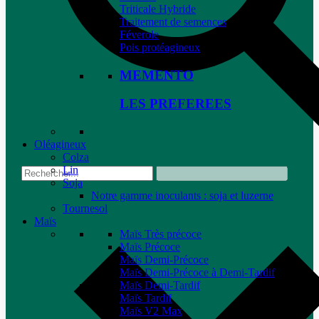
Triticale Hybride
Traitement de semences
Féverole
Pois protéagineux
MEMENTO
LES PREFEREES
Oléagineux
Colza
Lin
Soja
Notre gamme inoculants : soja et luzerne
Tournesol
Maïs
Maïs Très précoce
Maïs Précoce
Maïs Demi-Précoce
Maïs Demi-Précoce à Demi-Tardif
Maïs Demi-Tardif
Maïs Tardif
Maïs V2 Max