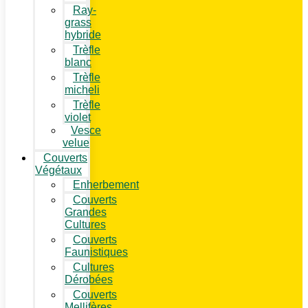
Ray-
grass
hybride
Trèfle
blanc
Trèfle
micheli
Trèfle
violet
Vesce
velue
Couverts
Végétaux
Enherbement
Couverts
Grandes
Cultures
Couverts
Faunistiques
Cultures
Dérobées
Couverts
Mellifères