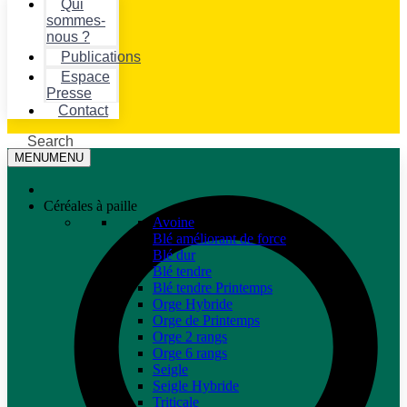
Qui
sommes-
nous ?
Publications
Espace
Presse
Contact
Search
MENU
MENU
Céréales à paille
Avoine
Blé améliorant de force
Blé dur
Blé tendre
Blé tendre Printemps
Orge Hybride
Orge de Printemps
Orge 2 rangs
Orge 6 rangs
Seigle
Seigle Hybride
Triticale