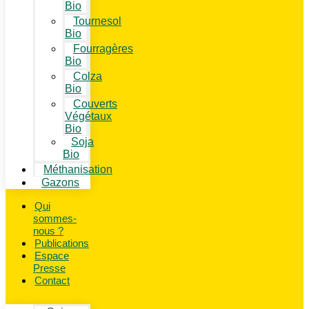
Bio
Tournesol
Bio
Fourragères
Bio
Colza
Bio
Couverts
Végétaux
Bio
Soja
Bio
Méthanisation
Gazons
Qui
sommes-
nous ?
Publications
Espace
Presse
Contact