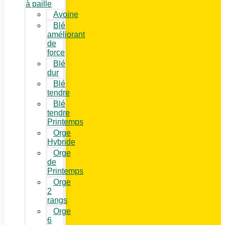
à paille
Avoine
Blé
améliorant
de
force
Blé
dur
Blé
tendre
Blé
tendre
Printemps
Orge
Hybride
Orge
de
Printemps
Orge
2
rangs
Orge
6