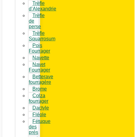
Trèfle
d’Alexandrie
Trèfle
de
perse
Trèfle
Squarrosum
Pois
Fourrager
Navette
Navet
Fourrager
Betterave
fourragère
Brome
Colza
fourrager
Dactyle
Fléole
Fétuque
des
prés