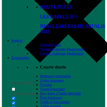
NOUVEAUTES
LES LABELS SF+
RESULTATS ESSAIS ARVALIS
2025
Sorgho
Sorgho Grain
Sorgho Fourrage Monocoupe
Sorgho Fourrage Multicoupe
Fourragères
Courte durée
Betterave fourragère
Colza fourrager
Generic filters
Navette
Navet Fourrager
Ray-grass d’Italie alternatif
Exact matches only
Pois Fourrager
Trèfle d’Alexandrie
Trèfle micheli