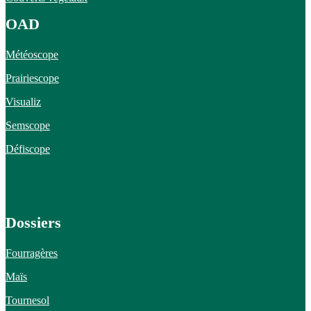
OAD
Météoscope
Prairiescope
Visualiz
Semscope
Défiscope
Dossiers
Fourragères
Maïs
Tournesol