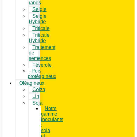
rangs
Seigle
Seigle
Hybride
Triticale
Triticale
Hybride
Traitement
de
semences
Féverole
Pois
protéagineux
Oléagineux
Colza
Lin
Soja
Notre
gamme
inoculants
:
soja
et