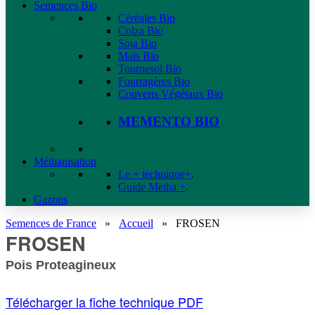
Semences Bio
Céréales Bio
Colza Bio
Soja Bio
Maïs Bio
Tournesol Bio
Fourragères Bio
Couverts Végétaux Bio
MEMENTO BIO
Méthanisation
Le + technique+
.
Guide Metha +
.
Gazons
Semences de France
»
Accueil
»
FROSEN
FROSEN
Pois Proteagineux
Télécharger la fiche technique PDF