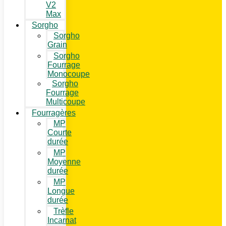
V2
Max
Sorgho
Sorgho
Grain
Sorgho
Fourrage
Monocoupe
Sorgho
Fourrage
Multicoupe
Fourragères
MP
Courte
durée
MP
Moyenne
durée
MP
Longue
durée
Trèfle
Incarnat