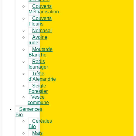
Couverts
Méthanisation
Couverts
Fleuris
Nemasol
Avoine
rude
Moutarde
Blanche
Radis
fourrager
Trèfle
d’Alexandrie
Seigle
Forestier
Vesce
commune
Semences
Bio
Céréales
Bio
Maïs