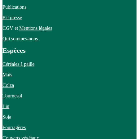
Publications
Kit presse
CGV et
Mentions légales
Qui sommes-nous
Espèces
Céréales à paille
Maïs
Colza
Tournesol
Lin
Soja
Fourragères
Couverts végétaux