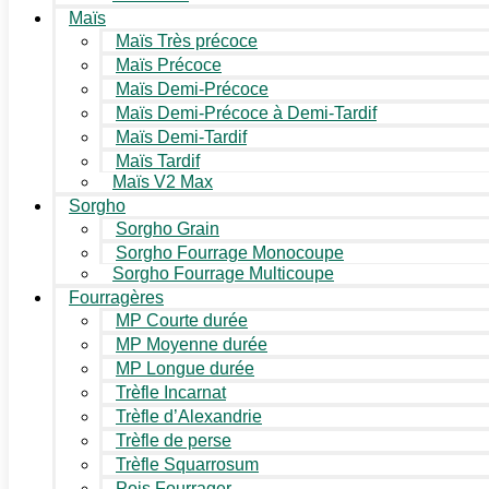
Maïs
Maïs Très précoce
Maïs Précoce
Maïs Demi-Précoce
Maïs Demi-Précoce à Demi-Tardif
Maïs Demi-Tardif
Maïs Tardif
Maïs V2 Max
Sorgho
Sorgho Grain
Sorgho Fourrage Monocoupe
Sorgho Fourrage Multicoupe
Fourragères
MP Courte durée
MP Moyenne durée
MP Longue durée
Trèfle Incarnat
Trèfle d’Alexandrie
Trèfle de perse
Trèfle Squarrosum
Pois Fourrager