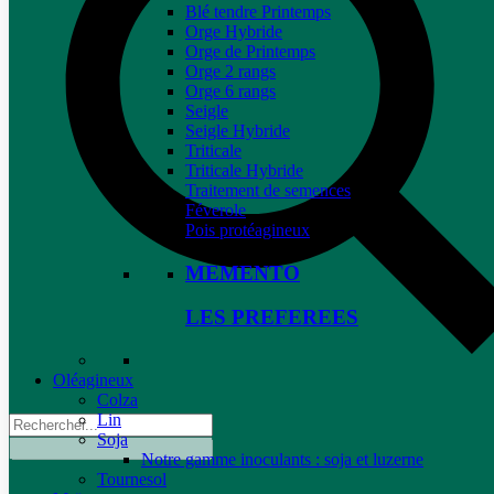
Blé tendre Printemps
Orge Hybride
Orge de Printemps
Orge 2 rangs
Orge 6 rangs
Seigle
Seigle Hybride
Triticale
Triticale Hybride
Traitement de semences
Féverole
Pois protéagineux
MEMENTO
LES PREFEREES
Oléagineux
Colza
Lin
Soja
Notre gamme inoculants : soja et luzerne
Tournesol