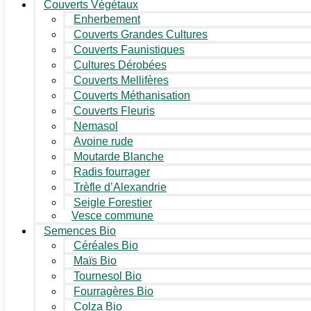
Couverts Végétaux
Enherbement
Couverts Grandes Cultures
Couverts Faunistiques
Cultures Dérobées
Couverts Mellifères
Couverts Méthanisation
Couverts Fleuris
Nemasol
Avoine rude
Moutarde Blanche
Radis fourrager
Trèfle d’Alexandrie
Seigle Forestier
Vesce commune
Semences Bio
Céréales Bio
Maïs Bio
Tournesol Bio
Fourragères Bio
Colza Bio