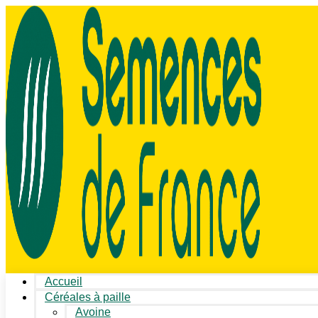
Accueil
Céréales à paille
Avoine