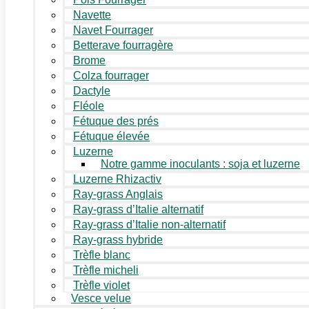
Navette
Navet Fourrager
Betterave fourragère
Brome
Colza fourrager
Dactyle
Fléole
Fétuque des prés
Fétuque élevée
Luzerne
Notre gamme inoculants : soja et luzerne
Luzerne Rhizactiv
Ray-grass Anglais
Ray-grass d’Italie alternatif
Ray-grass d’Italie non-alternatif
Ray-grass hybride
Trèfle blanc
Trèfle micheli
Trèfle violet
Vesce velue