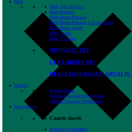
Maïs
Maïs Très précoce
Maïs Précoce
Maïs Demi-Précoce
Maïs Demi-Précoce à Demi-Tardif
Maïs Demi-Tardif
Maïs Tardif
Maïs V2 Max
NOUVEAUTES
LES LABELS SF+
RESULTATS ESSAIS ARVALIS 
Sorgho
Sorgho Grain
Sorgho Fourrage Monocoupe
Sorgho Fourrage Multicoupe
Fourragères
Courte durée
Betterave fourragère