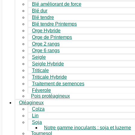
Blé améliorant de force
Blé dur
Blé tendre
Blé tendre Printemps
Orge Hybride
Orge de Printemps
Orge 2 rangs
Orge 6 rangs
Seigle
Seigle Hybride
Triticale
Triticale Hybride
Traitement de semences
Féverole
Pois protéagineux
Oléagineux
Colza
Lin
Soja
Notre gamme inoculants : soja et luzerne
Tournesol