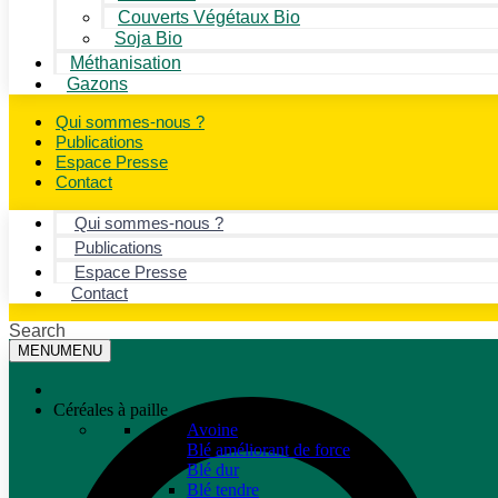
Couverts Végétaux Bio
Soja Bio
Méthanisation
Gazons
Qui sommes-nous ?
Publications
Espace Presse
Contact
Qui sommes-nous ?
Publications
Espace Presse
Contact
Search
MENU
MENU
Céréales à paille
Avoine
Blé améliorant de force
Blé dur
Blé tendre