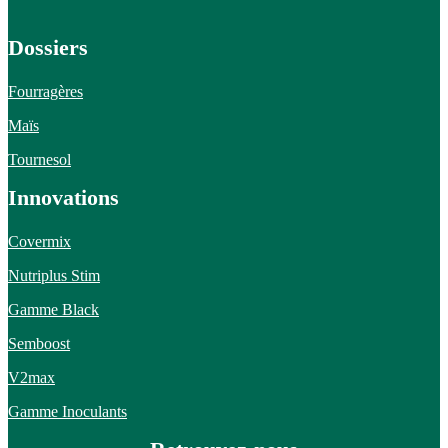
Dossiers
Fourragères
Maïs
Tournesol
Innovations
Covermix
Nutriplus Stim
Gamme Black
Semboost
V2max
Gamme Inoculants