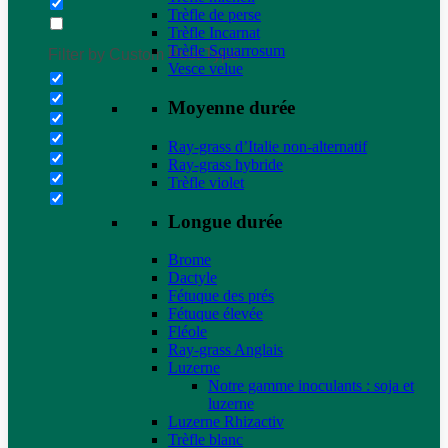
Trèfle de perse
Trèfle Incarnat
Trèfle Squarrosum
Filter by Custom Post Type
Vesce velue
Moyenne durée
Ray-grass d’Italie non-alternatif
Ray-grass hybride
Trèfle violet
Longue durée
Brome
Dactyle
Fétuque des prés
Fétuque élevée
Fléole
Ray-grass Anglais
Luzerne
Notre gamme inoculants : soja et
luzerne
Luzerne Rhizactiv
Trèfle blanc