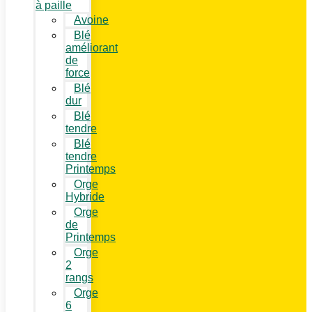
à paille
Avoine
Blé
améliorant
de
force
Blé
dur
Blé
tendre
Blé
tendre
Printemps
Orge
Hybride
Orge
de
Printemps
Orge
2
rangs
Orge
6