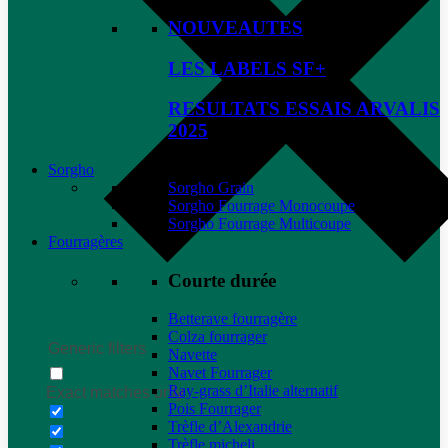
NOUVEAUTES
LES LABELS SF+
RESULTATS ESSAIS ARVALIS
2025
Sorgho
Sorgho Grain
Sorgho Fourrage Monocoupe
Sorgho Fourrage Multicoupe
Fourragères
Courte durée
Betterave fourragère
Colza fourrager
Generic filters
Navette
Navet Fourrager
Ray-grass d’Italie alternatif
Exact matches only
Pois Fourrager
Trèfle d’Alexandrie
Trèfle micheli