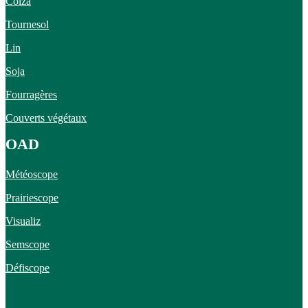
Colza
Tournesol
Lin
Soja
Fourragères
Couverts végétaux
OAD
Météoscope
Prairiescope
Visualiz
Semscope
Défiscope