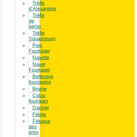
Trèfle
d’Alexandrie
Trèfle
de
perse
Trèfle
Squarrosum
Pois
Fourrager
Navette
Navet
Fourrager
Betterave
fourragère
Brome
Colza
fourrager
Dactyle
Fléole
Fétuque
des
prés