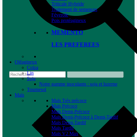
Triticale Hybride
Traitement de semences
Féverole
Pois protéagineux
MEMENTO
LES PREFEREES
Oléagineux
Colza
Lin
Soja
Notre gamme inoculants : soja et luzerne
Tournesol
Maïs
Maïs Très précoce
Maïs Précoce
Maïs Demi-Précoce
Maïs Demi-Précoce à Demi-Tardif
Maïs Demi-Tardif
Maïs Tardif
Maïs V2 Max