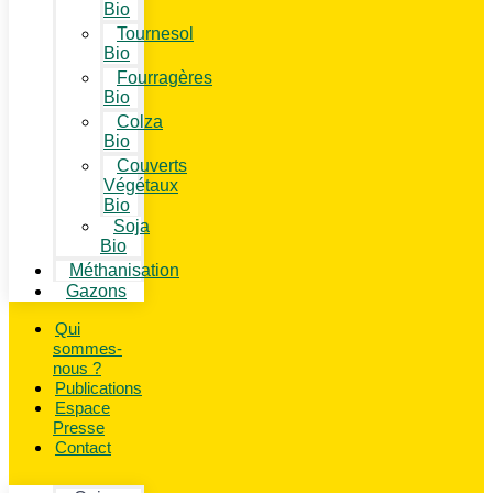
Bio
Tournesol
Bio
Fourragères
Bio
Colza
Bio
Couverts
Végétaux
Bio
Soja
Bio
Méthanisation
Gazons
Qui
sommes-
nous ?
Publications
Espace
Presse
Contact