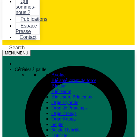
Qui
sommes-
nous ?
Publications
Espace
Presse
Contact
Search
MENU
MENU
Céréales à paille
Avoine
Blé améliorant de force
Blé dur
Blé tendre
Blé tendre Printemps
Orge Hybride
Orge de Printemps
Orge 2 rangs
Orge 6 rangs
Seigle
Seigle Hybride
Triticale