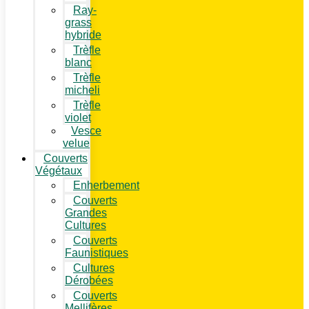
Ray-
grass
hybride
Trèfle
blanc
Trèfle
micheli
Trèfle
violet
Vesce
velue
Couverts
Végétaux
Enherbement
Couverts
Grandes
Cultures
Couverts
Faunistiques
Cultures
Dérobées
Couverts
Mellifères