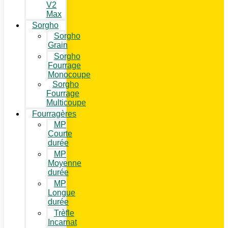
V2
Max
Sorgho
Sorgho
Grain
Sorgho
Fourrage
Monocoupe
Sorgho
Fourrage
Multicoupe
Fourragères
MP
Courte
durée
MP
Moyenne
durée
MP
Longue
durée
Trèfle
Incarnat