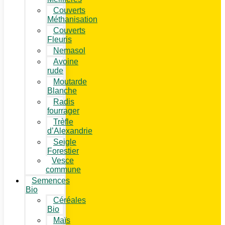
Couverts
Méthanisation
Couverts
Fleuris
Nemasol
Avoine
rude
Moutarde
Blanche
Radis
fourrager
Trèfle
d’Alexandrie
Seigle
Forestier
Vesce
commune
Semences
Bio
Céréales
Bio
Maïs