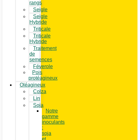
rangs
Seigle
Seigle
Hybride
Triticale
Triticale
Hybride
Traitement
de
semences
Féverole
Pois
protéagineux
Oléagineux
Colza
Lin
Soja
Notre
gamme
inoculants
:
soja
et