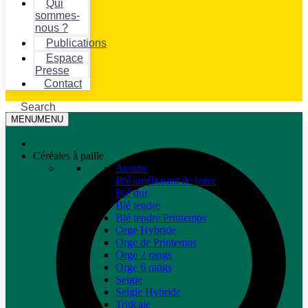
Qui
sommes-
nous ?
Publications
Espace
Presse
Contact
Search
MENU
MENU
Céréales à paille
Avoine
Blé améliorant de force
Blé dur
Blé tendre
Blé tendre Printemps
Orge Hybride
Orge de Printemps
Orge 2 rangs
Orge 6 rangs
Seigle
Seigle Hybride
Triticale