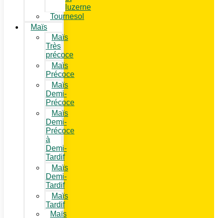
luzerne
Tournesol
Maïs
Maïs
Très
précoce
Maïs
Précoce
Maïs
Demi-
Précoce
Maïs
Demi-
Précoce
à
Demi-
Tardif
Maïs
Demi-
Tardif
Maïs
Tardif
Maïs