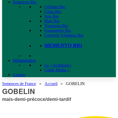
Semences Bio
Céréales Bio
Colza Bio
Soja Bio
Maïs Bio
Tournesol Bio
Fourragères Bio
Couverts Végétaux Bio
MEMENTO BIO
Méthanisation
Le + technique+
.
Guide Metha +
.
Gazons
Semences de France
»
Accueil
»
GOBELIN
GOBELIN
mais-demi-précoce/demi-tardif