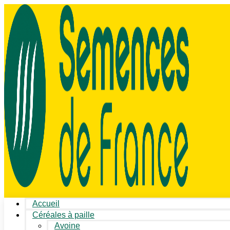
Accueil
Céréales à paille
Avoine