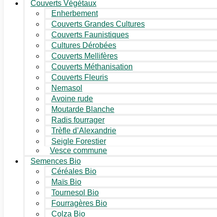
Couverts Végétaux
Enherbement
Couverts Grandes Cultures
Couverts Faunistiques
Cultures Dérobées
Couverts Mellifères
Couverts Méthanisation
Couverts Fleuris
Nemasol
Avoine rude
Moutarde Blanche
Radis fourrager
Trèfle d’Alexandrie
Seigle Forestier
Vesce commune
Semences Bio
Céréales Bio
Maïs Bio
Tournesol Bio
Fourragères Bio
Colza Bio