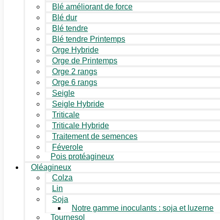
Blé améliorant de force
Blé dur
Blé tendre
Blé tendre Printemps
Orge Hybride
Orge de Printemps
Orge 2 rangs
Orge 6 rangs
Seigle
Seigle Hybride
Triticale
Triticale Hybride
Traitement de semences
Féverole
Pois protéagineux
Oléagineux
Colza
Lin
Soja
Notre gamme inoculants : soja et luzerne
Tournesol