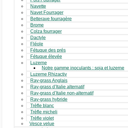
Navette
Navet Fourrager
Betterave fourragère
Brome
Colza fourrager
Dactyle
Fléole
Fétuque des prés
Fétuque élevée
Luzerne
Notre gamme inoculants : soja et luzerne
Luzerne Rhizactiv
Ray-grass Anglais
Ray-grass d’Italie alternatif
Ray-grass d’Italie non-alternatif
Ray-grass hybride
Trèfle blanc
Trèfle micheli
Trèfle violet
Vesce velue