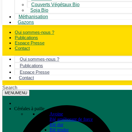
Couverts Végétaux Bio
Soja Bio
Méthanisation
Gazons
Qui sommes-nous ?
Publications
Espace Presse
Contact
Qui sommes-nous ?
Publications
Espace Presse
Contact
Search
MENU
MENU
Céréales à paille
Avoine
Blé améliorant de force
Blé dur
Blé tendre