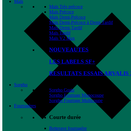
Maïs
Maïs Très précoce
Maïs Précoce
Maïs Demi-Précoce
Maïs Demi-Précoce à Demi-Tardif
Maïs Demi-Tardif
Maïs Tardif
Maïs V2 Max
NOUVEAUTES
LES LABELS SF+
RESULTATS ESSAIS ARVALIS 
Sorgho
Sorgho Grain
Sorgho Fourrage Monocoupe
Sorgho Fourrage Multicoupe
Fourragères
Courte durée
Betterave fourragère