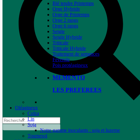
Blé tendre Printemps
Orge Hybride
Orge de Printemps
Orge 2 rangs
Orge 6 rangs
Seigle
Seigle Hybride
Triticale
Triticale Hybride
Traitement de semences
Féverole
Pois protéagineux
MEMENTO
LES PREFEREES
Oléagineux
Colza
Lin
Soja
Notre gamme inoculants : soja et luzerne
Tournesol