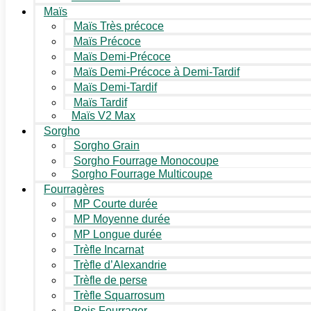
Maïs
Maïs Très précoce
Maïs Précoce
Maïs Demi-Précoce
Maïs Demi-Précoce à Demi-Tardif
Maïs Demi-Tardif
Maïs Tardif
Maïs V2 Max
Sorgho
Sorgho Grain
Sorgho Fourrage Monocoupe
Sorgho Fourrage Multicoupe
Fourragères
MP Courte durée
MP Moyenne durée
MP Longue durée
Trèfle Incarnat
Trèfle d’Alexandrie
Trèfle de perse
Trèfle Squarrosum
Pois Fourrager