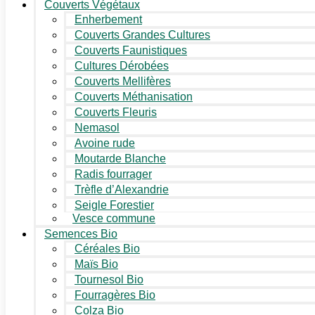
Couverts Végétaux
Enherbement
Couverts Grandes Cultures
Couverts Faunistiques
Cultures Dérobées
Couverts Mellifères
Couverts Méthanisation
Couverts Fleuris
Nemasol
Avoine rude
Moutarde Blanche
Radis fourrager
Trèfle d’Alexandrie
Seigle Forestier
Vesce commune
Semences Bio
Céréales Bio
Maïs Bio
Tournesol Bio
Fourragères Bio
Colza Bio