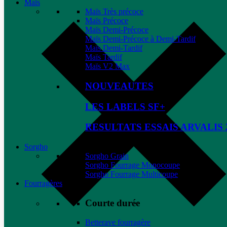
Maïs
Maïs Très précoce
Maïs Précoce
Maïs Demi-Précoce
Maïs Demi-Précoce à Demi-Tardif
Maïs Demi-Tardif
Maïs Tardif
Maïs V2 Max
NOUVEAUTES
LES LABELS SF+
RESULTATS ESSAIS ARVALIS 
Sorgho
Sorgho Grain
Sorgho Fourrage Monocoupe
Sorgho Fourrage Multicoupe
Fourragères
Courte durée
Betterave fourragère