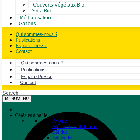
Couverts Végétaux Bio
Soja Bio
Méthanisation
Gazons
Qui sommes-nous ?
Publications
Espace Presse
Contact
Qui sommes-nous ?
Publications
Espace Presse
Contact
Search
MENU
MENU
Céréales à paille
Avoine
Blé améliorant de force
Blé dur
Blé tendre