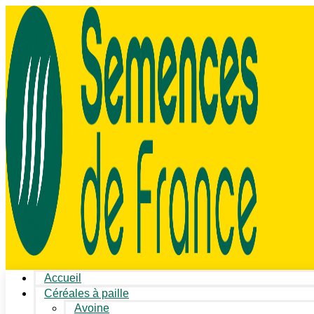
Accueil
Céréales à paille
Avoine