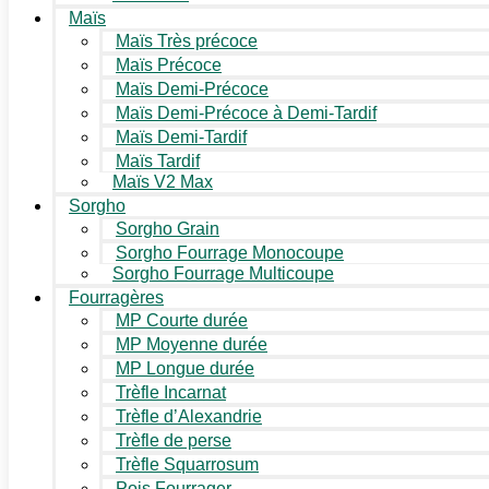
Maïs
Maïs Très précoce
Maïs Précoce
Maïs Demi-Précoce
Maïs Demi-Précoce à Demi-Tardif
Maïs Demi-Tardif
Maïs Tardif
Maïs V2 Max
Sorgho
Sorgho Grain
Sorgho Fourrage Monocoupe
Sorgho Fourrage Multicoupe
Fourragères
MP Courte durée
MP Moyenne durée
MP Longue durée
Trèfle Incarnat
Trèfle d’Alexandrie
Trèfle de perse
Trèfle Squarrosum
Pois Fourrager