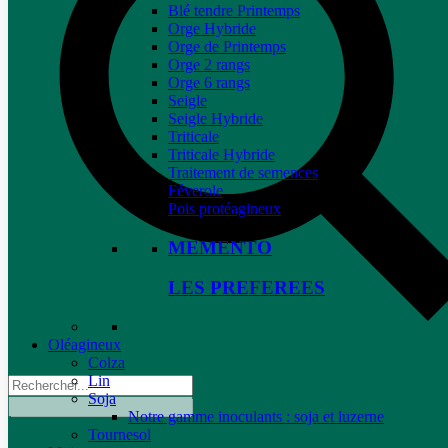
Blé tendre Printemps
Orge Hybride
Orge de Printemps
Orge 2 rangs
Orge 6 rangs
Seigle
Seigle Hybride
Triticale
Triticale Hybride
Traitement de semences
Féverole
Pois protéagineux
MEMENTO
LES PREFEREES
Oléagineux
Colza
Lin
Soja
Notre gamme inoculants : soja et luzerne
Tournesol