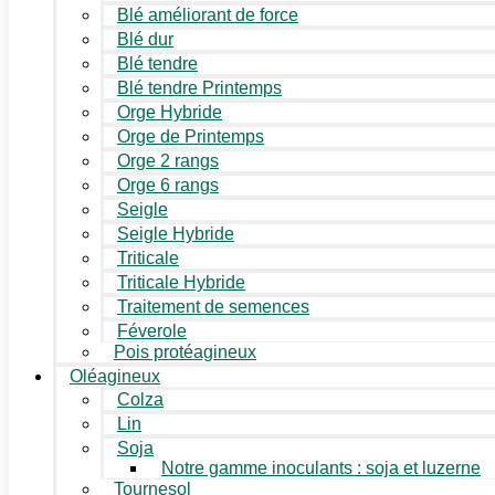
Blé améliorant de force
Blé dur
Blé tendre
Blé tendre Printemps
Orge Hybride
Orge de Printemps
Orge 2 rangs
Orge 6 rangs
Seigle
Seigle Hybride
Triticale
Triticale Hybride
Traitement de semences
Féverole
Pois protéagineux
Oléagineux
Colza
Lin
Soja
Notre gamme inoculants : soja et luzerne
Tournesol