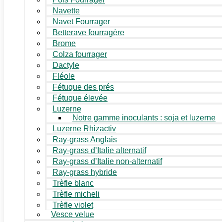
Navette
Navet Fourrager
Betterave fourragère
Brome
Colza fourrager
Dactyle
Fléole
Fétuque des prés
Fétuque élevée
Luzerne
Notre gamme inoculants : soja et luzerne
Luzerne Rhizactiv
Ray-grass Anglais
Ray-grass d’Italie alternatif
Ray-grass d’Italie non-alternatif
Ray-grass hybride
Trèfle blanc
Trèfle micheli
Trèfle violet
Vesce velue