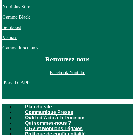
Nutriplus Stim
Gamme Black
Semboost
V2max
Gamme Inoculants
Retrouvez-nous
Facebook
Youtube
Portail CAPP
Plan du site
Communiqué Presse
Outils d’Aide à la Décision
Qui sommes-nous ?
CGV et Mentions Légales
Politique de confidentialité