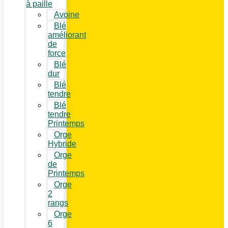
à paille
Avoine
Blé
améliorant
de
force
Blé
dur
Blé
tendre
Blé
tendre
Printemps
Orge
Hybride
Orge
de
Printemps
Orge
2
rangs
Orge
6