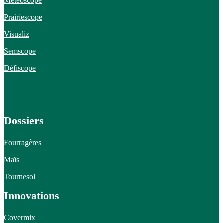
Météoscope
Prairiescope
Visualiz
Semscope
Défiscope
Dossiers
Fourragères
Maïs
Tournesol
Innovations
Covermix