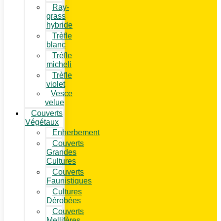
Ray-
grass
hybride
Trèfle
blanc
Trèfle
micheli
Trèfle
violet
Vesce
velue
Couverts
Végétaux
Enherbement
Couverts
Grandes
Cultures
Couverts
Faunistiques
Cultures
Dérobées
Couverts
Mellifères