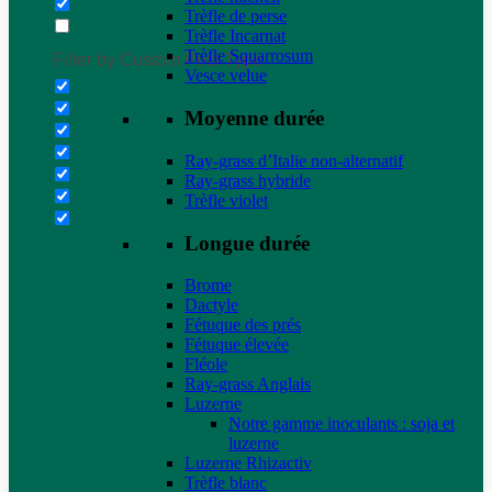
Trèfle de perse
Trèfle Incarnat
Trèfle Squarrosum
Filter by Custom Post Type
Vesce velue
Moyenne durée
Ray-grass d’Italie non-alternatif
Ray-grass hybride
Trèfle violet
Longue durée
Brome
Dactyle
Fétuque des prés
Fétuque élevée
Fléole
Ray-grass Anglais
Luzerne
Notre gamme inoculants : soja et
luzerne
Luzerne Rhizactiv
Trèfle blanc