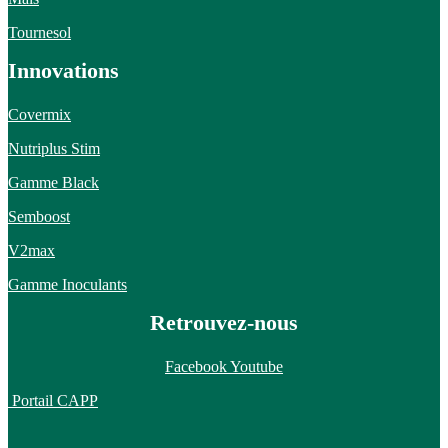
Tournesol
Innovations
Covermix
Nutriplus Stim
Gamme Black
Semboost
V2max
Gamme Inoculants
Retrouvez-nous
Facebook
Youtube
Portail CAPP