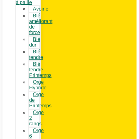
à paille
Avoine
Blé
améliorant
de
force
Blé
dur
Blé
tendre
Blé
tendre
Printemps
Orge
Hybride
Orge
de
Printemps
Orge
2
rangs
Orge
6