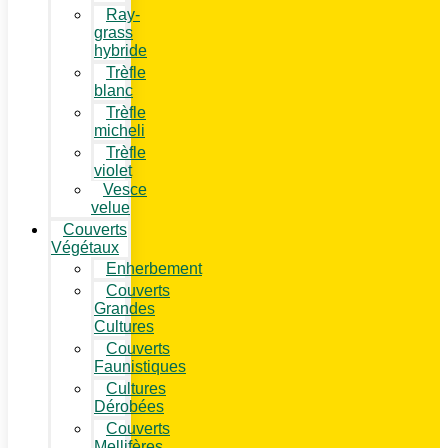
Ray-
grass
hybride
Trèfle
blanc
Trèfle
micheli
Trèfle
violet
Vesce
velue
Couverts
Végétaux
Enherbement
Couverts
Grandes
Cultures
Couverts
Faunistiques
Cultures
Dérobées
Couverts
Mellifères