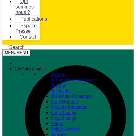
Qui
sommes-
nous ?
Publications
Espace
Presse
Contact
Search
MENU
MENU
Céréales à paille
Avoine
Blé améliorant de force
Blé dur
Blé tendre
Blé tendre Printemps
Orge Hybride
Orge de Printemps
Orge 2 rangs
Orge 6 rangs
Seigle
Seigle Hybride
Triticale