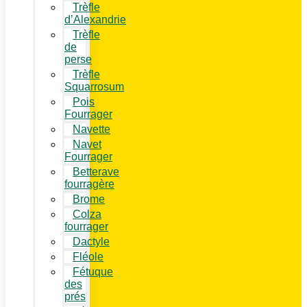
Trèfle
d’Alexandrie
Trèfle
de
perse
Trèfle
Squarrosum
Pois
Fourrager
Navette
Navet
Fourrager
Betterave
fourragère
Brome
Colza
fourrager
Dactyle
Fléole
Fétuque
des
prés