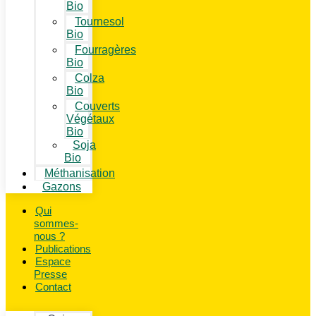
Bio
Tournesol
Bio
Fourragères
Bio
Colza
Bio
Couverts
Végétaux
Bio
Soja
Bio
Méthanisation
Gazons
Qui
sommes-
nous ?
Publications
Espace
Presse
Contact