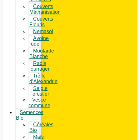
Couverts
Méthanisation
Couverts
Fleuris
Nemasol
Avoine
rude
Moutarde
Blanche
Radis
fourrager
Trèfle
d’Alexandrie
Seigle
Forestier
Vesce
commune
Semences
Bio
Céréales
Bio
Maïs