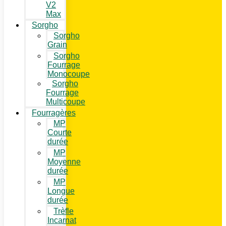
V2
Max
Sorgho
Sorgho
Grain
Sorgho
Fourrage
Monocoupe
Sorgho
Fourrage
Multicoupe
Fourragères
MP
Courte
durée
MP
Moyenne
durée
MP
Longue
durée
Trèfle
Incarnat