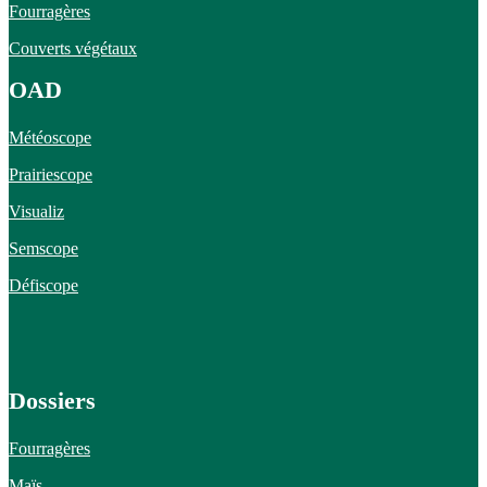
Fourragères
Couverts végétaux
OAD
Météoscope
Prairiescope
Visualiz
Semscope
Défiscope
Dossiers
Fourragères
Maïs