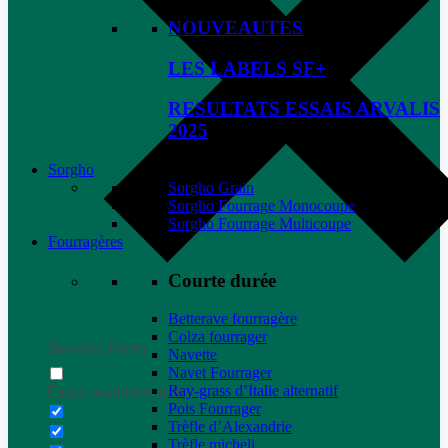
NOUVEAUTES
LES LABELS SF+
RESULTATS ESSAIS ARVALIS
2025
Sorgho
Sorgho Grain
Sorgho Fourrage Monocoupe
Sorgho Fourrage Multicoupe
Fourragères
Courte durée
Betterave fourragère
Colza fourrager
Generic filters
Navette
Navet Fourrager
Ray-grass d’Italie alternatif
Exact matches only
Pois Fourrager
Trèfle d’Alexandrie
Trèfle micheli