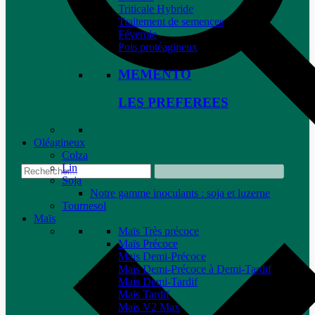
Triticale Hybride
Traitement de semences
Féverole
Pois protéagineux
MEMENTO
LES PREFEREES
Oléagineux
Colza
Lin
Soja
Notre gamme inoculants : soja et luzerne
Tournesol
Maïs
Maïs Très précoce
Maïs Précoce
Maïs Demi-Précoce
Maïs Demi-Précoce à Demi-Tardif
Maïs Demi-Tardif
Maïs Tardif
Maïs V2 Max