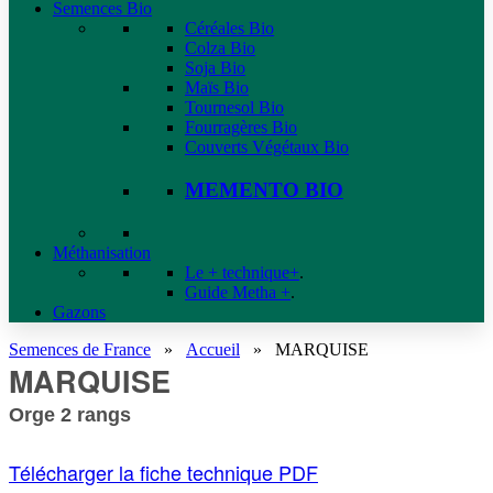
Semences Bio
Céréales Bio
Colza Bio
Soja Bio
Maïs Bio
Tournesol Bio
Fourragères Bio
Couverts Végétaux Bio
MEMENTO BIO
Méthanisation
Le + technique+
.
Guide Metha +
.
Gazons
Semences de France
»
Accueil
»
MARQUISE
MARQUISE
Orge 2 rangs
Télécharger la fiche technique PDF