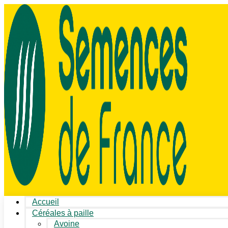
Accueil
Céréales à paille
Avoine