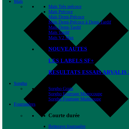
Maïs
Maïs Très précoce
Maïs Précoce
Maïs Demi-Précoce
Maïs Demi-Précoce à Demi-Tardif
Maïs Demi-Tardif
Maïs Tardif
Maïs V2 Max
NOUVEAUTES
LES LABELS SF+
RESULTATS ESSAIS ARVALIS 
Sorgho
Sorgho Grain
Sorgho Fourrage Monocoupe
Sorgho Fourrage Multicoupe
Fourragères
Courte durée
Betterave fourragère