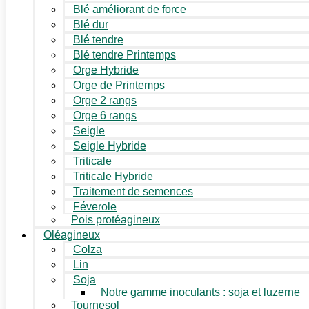
Blé améliorant de force
Blé dur
Blé tendre
Blé tendre Printemps
Orge Hybride
Orge de Printemps
Orge 2 rangs
Orge 6 rangs
Seigle
Seigle Hybride
Triticale
Triticale Hybride
Traitement de semences
Féverole
Pois protéagineux
Oléagineux
Colza
Lin
Soja
Notre gamme inoculants : soja et luzerne
Tournesol