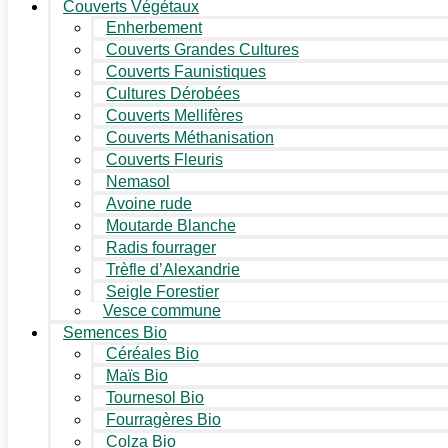
Couverts Végétaux
Enherbement
Couverts Grandes Cultures
Couverts Faunistiques
Cultures Dérobées
Couverts Mellifères
Couverts Méthanisation
Couverts Fleuris
Nemasol
Avoine rude
Moutarde Blanche
Radis fourrager
Trèfle d’Alexandrie
Seigle Forestier
Vesce commune
Semences Bio
Céréales Bio
Maïs Bio
Tournesol Bio
Fourragères Bio
Colza Bio