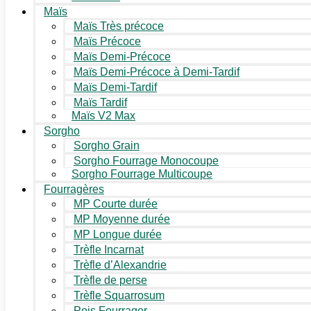
Maïs
Maïs Très précoce
Maïs Précoce
Maïs Demi-Précoce
Maïs Demi-Précoce à Demi-Tardif
Maïs Demi-Tardif
Maïs Tardif
Maïs V2 Max
Sorgho
Sorgho Grain
Sorgho Fourrage Monocoupe
Sorgho Fourrage Multicoupe
Fourragères
MP Courte durée
MP Moyenne durée
MP Longue durée
Trèfle Incarnat
Trèfle d’Alexandrie
Trèfle de perse
Trèfle Squarrosum
Pois Fourrager