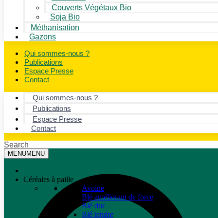
Couverts Végétaux Bio
Soja Bio
Méthanisation
Gazons
Qui sommes-nous ?
Publications
Espace Presse
Contact
Qui sommes-nous ?
Publications
Espace Presse
Contact
Search
MENU
MENU
Céréales à paille
Avoine
Blé améliorant de force
Blé dur
Blé tendre