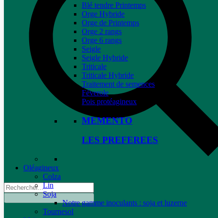
Blé tendre Printemps
Orge Hybride
Orge de Printemps
Orge 2 rangs
Orge 6 rangs
Seigle
Seigle Hybride
Triticale
Triticale Hybride
Traitement de semences
Féverole
Pois protéagineux
MEMENTO
LES PREFEREES
Oléagineux
Colza
Lin
Soja
Notre gamme inoculants : soja et luzerne
Tournesol