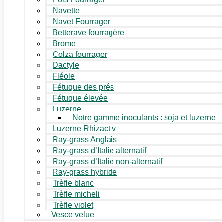
Navette
Navet Fourrager
Betterave fourragère
Brome
Colza fourrager
Dactyle
Fléole
Fétuque des prés
Fétuque élevée
Luzerne
Notre gamme inoculants : soja et luzerne
Luzerne Rhizactiv
Ray-grass Anglais
Ray-grass d’Italie alternatif
Ray-grass d’Italie non-alternatif
Ray-grass hybride
Trèfle blanc
Trèfle micheli
Trèfle violet
Vesce velue