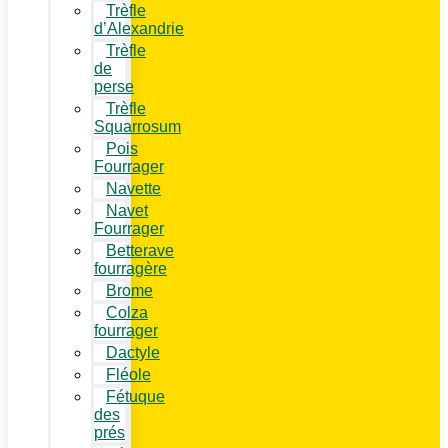
Trèfle
d’Alexandrie
Trèfle
de
perse
Trèfle
Squarrosum
Pois
Fourrager
Navette
Navet
Fourrager
Betterave
fourragère
Brome
Colza
fourrager
Dactyle
Fléole
Fétuque
des
prés