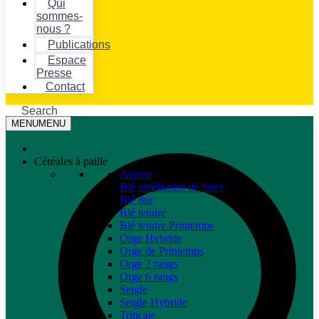
Qui
sommes-
nous ?
Publications
Espace
Presse
Contact
Search
MENU
MENU
Céréales à paille
Avoine
Blé améliorant de force
Blé dur
Blé tendre
Blé tendre Printemps
Orge Hybride
Orge de Printemps
Orge 2 rangs
Orge 6 rangs
Seigle
Seigle Hybride
Triticale