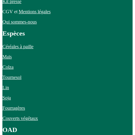
Kit presse
CGV et
Mentions légales
Qui sommes-nous
Espèces
Céréales à paille
Maïs
Colza
Tournesol
Lin
Soja
Fourragères
Couverts végétaux
OAD