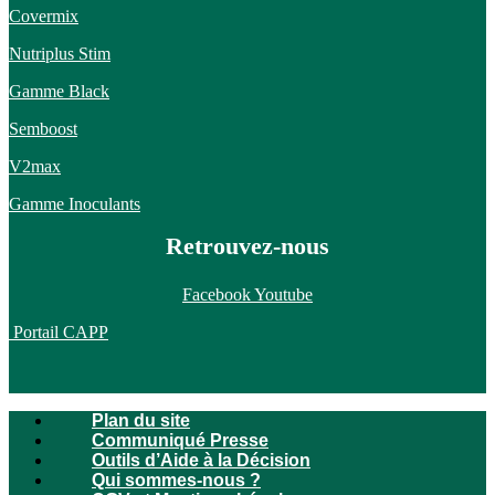
Covermix
Nutriplus Stim
Gamme Black
Semboost
V2max
Gamme Inoculants
Retrouvez-nous
Facebook
Youtube
Portail CAPP
Plan du site
Communiqué Presse
Outils d’Aide à la Décision
Qui sommes-nous ?