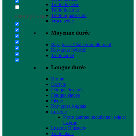
Trèfle de perse
Trèfle Incarnat
Trèfle Squarrosum
Filter by Custom Post Type
Vesce velue
Moyenne durée
Ray-grass d’Italie non-alternatif
Ray-grass hybride
Trèfle violet
Longue durée
Brome
Dactyle
Fétuque des prés
Fétuque élevée
Fléole
Ray-grass Anglais
Luzerne
Notre gamme inoculants : soja et
luzerne
Luzerne Rhizactiv
Trèfle blanc