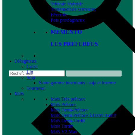
Triticale Hybride
Traitement de semences
Féverole
Pois protéagineux
MEMENTO
LES PREFEREES
Oléagineux
Colza
Lin
Soja
Notre gamme inoculants : soja et luzerne
Tournesol
Maïs
Maïs Très précoce
Maïs Précoce
Maïs Demi-Précoce
Maïs Demi-Précoce à Demi-Tardif
Maïs Demi-Tardif
Maïs Tardif
Maïs V2 Max