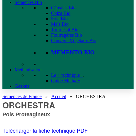
Semences Bio
Céréales Bio
Colza Bio
Soja Bio
Maïs Bio
Tournesol Bio
Fourragères Bio
Couverts Végétaux Bio
MEMENTO BIO
Méthanisation
Le + technique+
.
Guide Metha +
.
Gazons
Semences de France
»
Accueil
»
ORCHESTRA
ORCHESTRA
Pois Proteagineux
Télécharger la fiche technique PDF