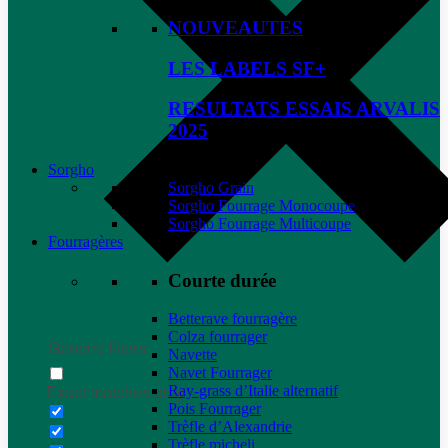
NOUVEAUTES
LES LABELS SF+
RESULTATS ESSAIS ARVALIS
2025
Sorgho
Sorgho Grain
Sorgho Fourrage Monocoupe
Sorgho Fourrage Multicoupe
Fourragères
Courte durée
Betterave fourragère
Colza fourrager
Generic filters
Navette
Navet Fourrager
Ray-grass d’Italie alternatif
Exact matches only
Pois Fourrager
Trèfle d’Alexandrie
Trèfle micheli