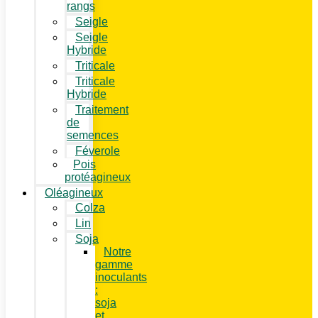
rangs
Seigle
Seigle
Hybride
Triticale
Triticale
Hybride
Traitement
de
semences
Féverole
Pois
protéagineux
Oléagineux
Colza
Lin
Soja
Notre
gamme
inoculants
:
soja
et