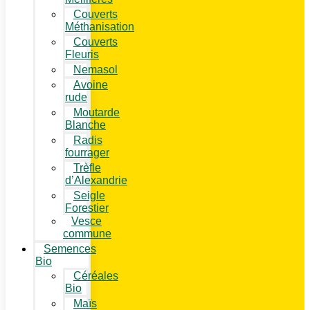
Couverts
Méthanisation
Couverts
Fleuris
Nemasol
Avoine
rude
Moutarde
Blanche
Radis
fourrager
Trèfle
d’Alexandrie
Seigle
Forestier
Vesce
commune
Semences
Bio
Céréales
Bio
Maïs