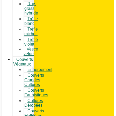
Ray-
grass
hybride
Trèfle
blanc
Trèfle
micheli
Trèfle
violet
Vesce
velue
Couverts
Végétaux
Enherbement
Couverts
Grandes
Cultures
Couverts
Faunistiques
Cultures
Dérobées
Couverts
Mellifères