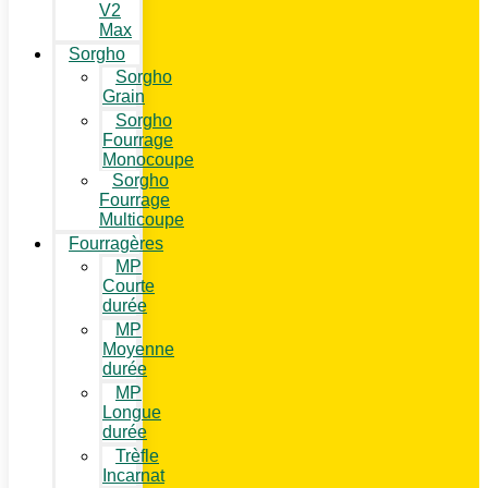
V2
Max
Sorgho
Sorgho
Grain
Sorgho
Fourrage
Monocoupe
Sorgho
Fourrage
Multicoupe
Fourragères
MP
Courte
durée
MP
Moyenne
durée
MP
Longue
durée
Trèfle
Incarnat