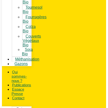
Bio
Tournesol
Bio
Fourragères
Bio
Colza
Bio
Couverts
Végétaux
Bio
Soja
Bio
Méthanisation
Gazons
Qui
sommes-
nous ?
Publications
Espace
Presse
Contact