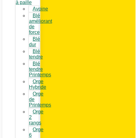
à paille
Avoine
Blé
améliorant
de
force
Blé
dur
Blé
tendre
Blé
tendre
Printemps
Orge
Hybride
Orge
de
Printemps
Orge
2
rangs
Orge
6