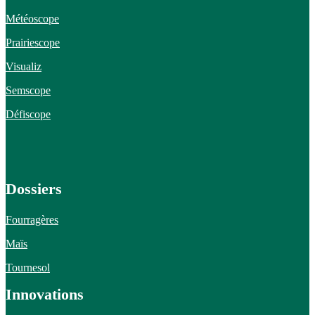
Météoscope
Prairiescope
Visualiz
Semscope
Défiscope
Dossiers
Fourragères
Maïs
Tournesol
Innovations