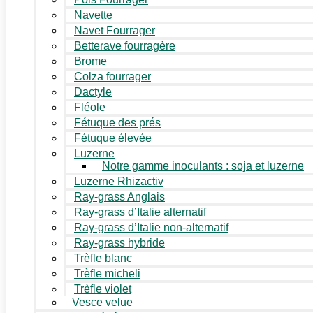
Navette
Navet Fourrager
Betterave fourragère
Brome
Colza fourrager
Dactyle
Fléole
Fétuque des prés
Fétuque élevée
Luzerne
Notre gamme inoculants : soja et luzerne
Luzerne Rhizactiv
Ray-grass Anglais
Ray-grass d’Italie alternatif
Ray-grass d’Italie non-alternatif
Ray-grass hybride
Trèfle blanc
Trèfle micheli
Trèfle violet
Vesce velue