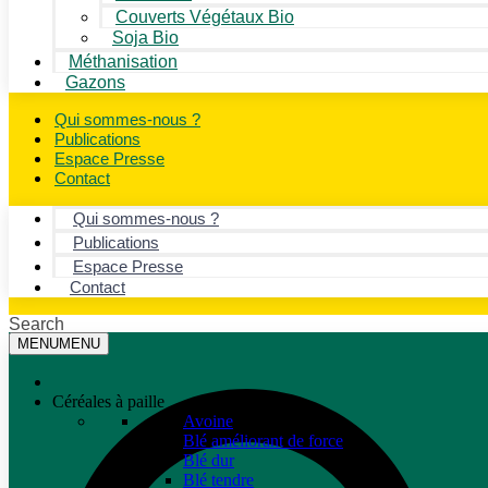
Couverts Végétaux Bio
Soja Bio
Méthanisation
Gazons
Qui sommes-nous ?
Publications
Espace Presse
Contact
Qui sommes-nous ?
Publications
Espace Presse
Contact
Search
MENU
MENU
Céréales à paille
Avoine
Blé améliorant de force
Blé dur
Blé tendre