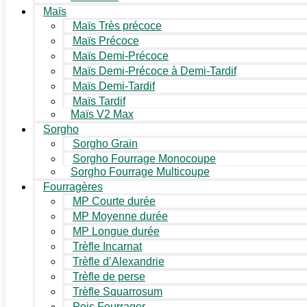
Maïs
Maïs Très précoce
Maïs Précoce
Maïs Demi-Précoce
Maïs Demi-Précoce à Demi-Tardif
Maïs Demi-Tardif
Maïs Tardif
Maïs V2 Max
Sorgho
Sorgho Grain
Sorgho Fourrage Monocoupe
Sorgho Fourrage Multicoupe
Fourragères
MP Courte durée
MP Moyenne durée
MP Longue durée
Trèfle Incarnat
Trèfle d’Alexandrie
Trèfle de perse
Trèfle Squarrosum
Pois Fourrager