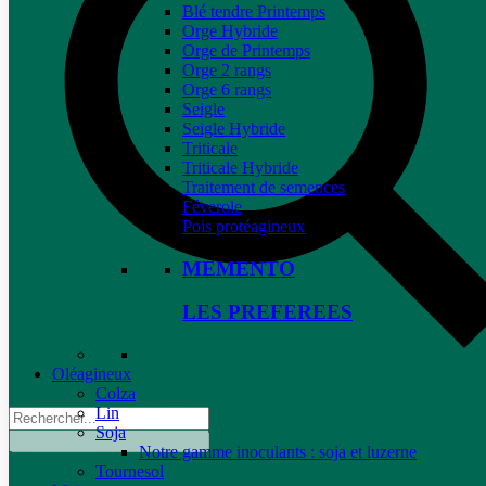
Blé tendre Printemps
Orge Hybride
Orge de Printemps
Orge 2 rangs
Orge 6 rangs
Seigle
Seigle Hybride
Triticale
Triticale Hybride
Traitement de semences
Féverole
Pois protéagineux
MEMENTO
LES PREFEREES
Oléagineux
Colza
Lin
Soja
Notre gamme inoculants : soja et luzerne
Tournesol