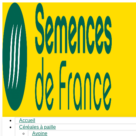
Accueil
Céréales à paille
Avoine