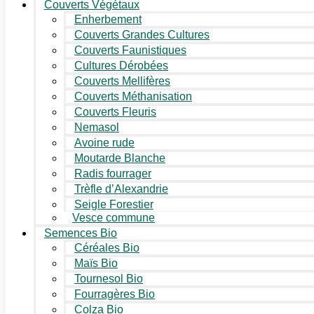
Couverts Végétaux
Enherbement
Couverts Grandes Cultures
Couverts Faunistiques
Cultures Dérobées
Couverts Mellifères
Couverts Méthanisation
Couverts Fleuris
Nemasol
Avoine rude
Moutarde Blanche
Radis fourrager
Trèfle d’Alexandrie
Seigle Forestier
Vesce commune
Semences Bio
Céréales Bio
Maïs Bio
Tournesol Bio
Fourragères Bio
Colza Bio