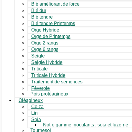
Blé améliorant de force
Blé dur
Blé tendre
Blé tendre Printemps
Orge Hybride
Orge de Printemps
Orge 2 rangs
Orge 6 rangs
Seigle
Seigle Hybride
Triticale
Triticale Hybride
Traitement de semences
Féverole
Pois protéagineux
Oléagineux
Colza
Lin
Soja
Notre gamme inoculants : soja et luzerne
Tournesol