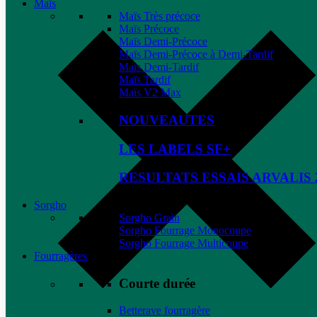
Maïs
Maïs Très précoce
Maïs Précoce
Maïs Demi-Précoce
Maïs Demi-Précoce à Demi-Tardif
Maïs Demi-Tardif
Maïs Tardif
Maïs V2 Max
NOUVEAUTES
LES LABELS SF+
RESULTATS ESSAIS ARVALIS 
Sorgho
Sorgho Grain
Sorgho Fourrage Monocoupe
Sorgho Fourrage Multicoupe
Fourragères
Courte durée
Betterave fourragère