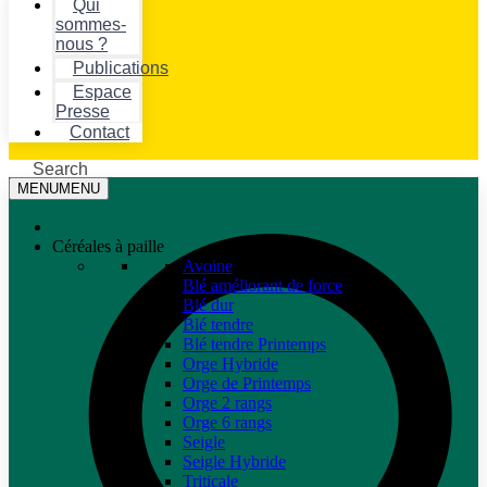
Qui
sommes-
nous ?
Publications
Espace
Presse
Contact
Search
MENU
MENU
Céréales à paille
Avoine
Blé améliorant de force
Blé dur
Blé tendre
Blé tendre Printemps
Orge Hybride
Orge de Printemps
Orge 2 rangs
Orge 6 rangs
Seigle
Seigle Hybride
Triticale