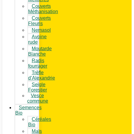
Couverts
Méthanisation
Couverts
Fleuris
Nemasol
Avoine
rude
Moutarde
Blanche
Radis
fourrager
Trèfle
d’Alexandrie
Seigle
Forestier
Vesce
commune
Semences
Bio
Céréales
Bio
Maïs