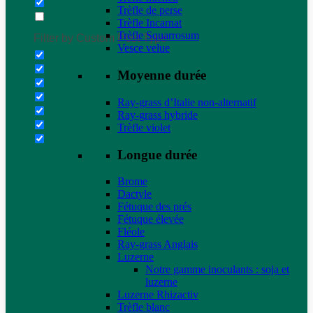
Trèfle de perse
Trèfle Incarnat
Trèfle Squarrosum
Filter by Custom Post Type
Vesce velue
Moyenne durée
Ray-grass d’Italie non-alternatif
Ray-grass hybride
Trèfle violet
Longue durée
Brome
Dactyle
Fétuque des prés
Fétuque élevée
Fléole
Ray-grass Anglais
Luzerne
Notre gamme inoculants : soja et
luzerne
Luzerne Rhizactiv
Trèfle blanc