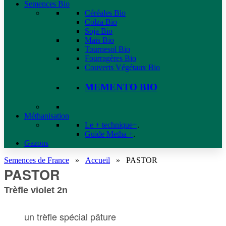
Semences Bio
Céréales Bio
Colza Bio
Soja Bio
Maïs Bio
Tournesol Bio
Fourragères Bio
Couverts Végétaux Bio
MEMENTO BIO
Méthanisation
Le + technique+
.
Guide Metha +
.
Gazons
Semences de France
»
Accueil
»
PASTOR
PASTOR
Trèfle violet 2n
un trèfle spécial pâture