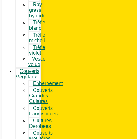
Ray-
grass
hybride
Trèfle
blanc
Trèfle
micheli
Trèfle
violet
Vesce
velue
Couverts
Végétaux
Enherbement
Couverts
Grandes
Cultures
Couverts
Faunistiques
Cultures
Dérobées
Couverts
Mellifères