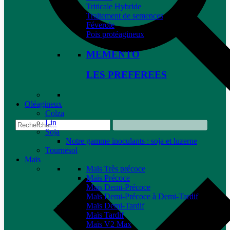
Triticale Hybride
Traitement de semences
Féverole
Pois protéagineux
MEMENTO
LES PREFEREES
Oléagineux
Colza
Lin
Soja
Notre gamme inoculants : soja et luzerne
Tournesol
Maïs
Maïs Très précoce
Maïs Précoce
Maïs Demi-Précoce
Maïs Demi-Précoce à Demi-Tardif
Maïs Demi-Tardif
Maïs Tardif
Maïs V2 Max