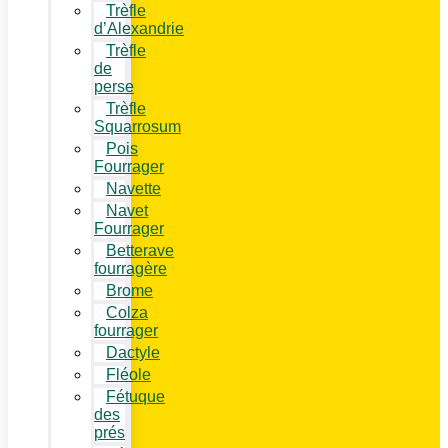
Trèfle
d’Alexandrie
Trèfle
de
perse
Trèfle
Squarrosum
Pois
Fourrager
Navette
Navet
Fourrager
Betterave
fourragère
Brome
Colza
fourrager
Dactyle
Fléole
Fétuque
des
prés