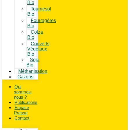
Bio
Tournesol
Bio
Fourragères
Bio
Colza
Bio
Couverts
Végétaux
Bio
Soja
Bio
Méthanisation
Gazons
Qui
sommes-
nous ?
Publications
Espace
Presse
Contact