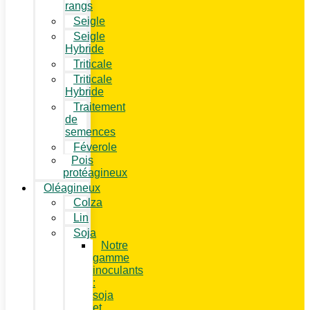
rangs
Seigle
Seigle
Hybride
Triticale
Triticale
Hybride
Traitement
de
semences
Féverole
Pois
protéagineux
Oléagineux
Colza
Lin
Soja
Notre
gamme
inoculants
:
soja
et