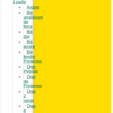
à paille
Avoine
Blé
améliorant
de
force
Blé
dur
Blé
tendre
Blé
tendre
Printemps
Orge
Hybride
Orge
de
Printemps
Orge
2
rangs
Orge
6