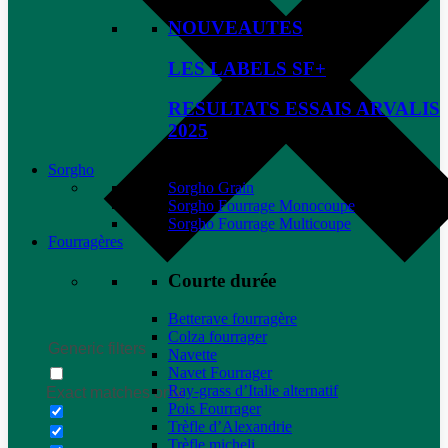
NOUVEAUTES
LES LABELS SF+
RESULTATS ESSAIS ARVALIS
2025
Sorgho
Sorgho Grain
Sorgho Fourrage Monocoupe
Sorgho Fourrage Multicoupe
Fourragères
Courte durée
Betterave fourragère
Colza fourrager
Generic filters
Navette
Navet Fourrager
Ray-grass d’Italie alternatif
Exact matches only
Pois Fourrager
Trèfle d’Alexandrie
Trèfle micheli