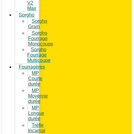
V2
Max
Sorgho
Sorgho
Grain
Sorgho
Fourrage
Monocoupe
Sorgho
Fourrage
Multicoupe
Fourragères
MP
Courte
durée
MP
Moyenne
durée
MP
Longue
durée
Trèfle
Incarnat