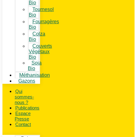
Bio
Tournesol
Bio
Fourragères
Bio
Colza
Bio
Couverts
Végétaux
Bio
Soja
Bio
Méthanisation
Gazons
Qui
sommes-
nous ?
Publications
Espace
Presse
Contact