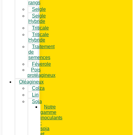
rangs
Seigle
Seigle
Hybride
Triticale
Triticale
Hybride
Traitement
de
semences
Féverole
Pois
protéagineux
Oléagineux
Colza
Lin
Soja
Notre
gamme
inoculants
:
soja
et