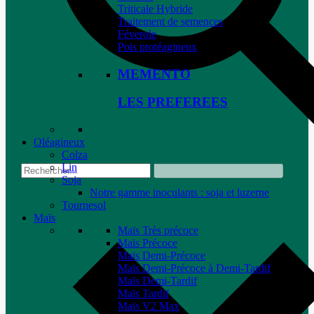
Triticale Hybride
Traitement de semences
Féverole
Pois protéagineux
MEMENTO
LES PREFEREES
Oléagineux
Colza
Lin
Soja
Notre gamme inoculants : soja et luzerne
Tournesol
Maïs
Maïs Très précoce
Maïs Précoce
Maïs Demi-Précoce
Maïs Demi-Précoce à Demi-Tardif
Maïs Demi-Tardif
Maïs Tardif
Maïs V2 Max