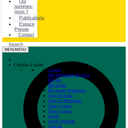
Qui
sommes-
nous ?
Publications
Espace
Presse
Contact
Search
MENU
MENU
Céréales à paille
Avoine
Blé améliorant de force
Blé dur
Blé tendre
Blé tendre Printemps
Orge Hybride
Orge de Printemps
Orge 2 rangs
Orge 6 rangs
Seigle
Seigle Hybride
Triticale