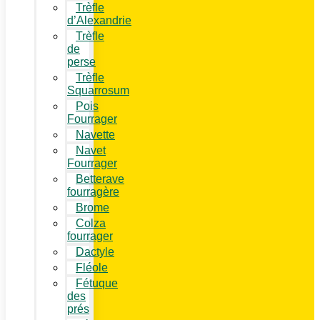
Trèfle
d’Alexandrie
Trèfle
de
perse
Trèfle
Squarrosum
Pois
Fourrager
Navette
Navet
Fourrager
Betterave
fourragère
Brome
Colza
fourrager
Dactyle
Fléole
Fétuque
des
prés