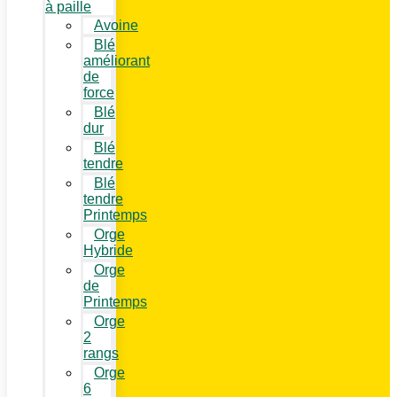
à paille
Avoine
Blé
améliorant
de
force
Blé
dur
Blé
tendre
Blé
tendre
Printemps
Orge
Hybride
Orge
de
Printemps
Orge
2
rangs
Orge
6