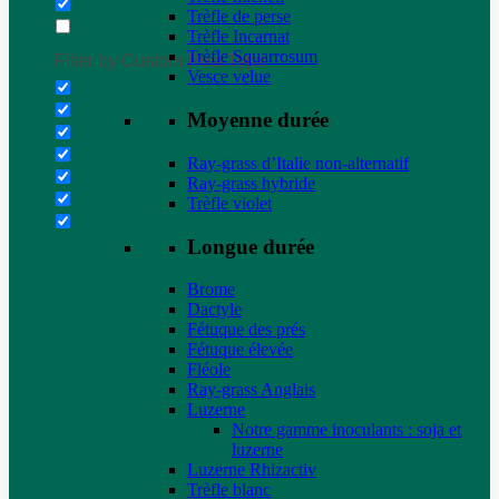
Trèfle de perse
Trèfle Incarnat
Trèfle Squarrosum
Filter by Custom Post Type
Vesce velue
Moyenne durée
Ray-grass d’Italie non-alternatif
Ray-grass hybride
Trèfle violet
Longue durée
Brome
Dactyle
Fétuque des prés
Fétuque élevée
Fléole
Ray-grass Anglais
Luzerne
Notre gamme inoculants : soja et
luzerne
Luzerne Rhizactiv
Trèfle blanc