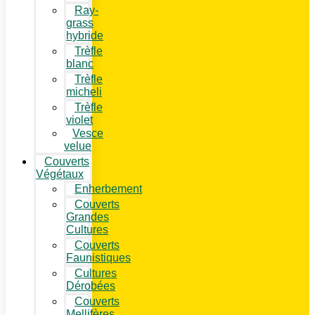
Ray-
grass
hybride
Trèfle
blanc
Trèfle
micheli
Trèfle
violet
Vesce
velue
Couverts
Végétaux
Enherbement
Couverts
Grandes
Cultures
Couverts
Faunistiques
Cultures
Dérobées
Couverts
Mellifères