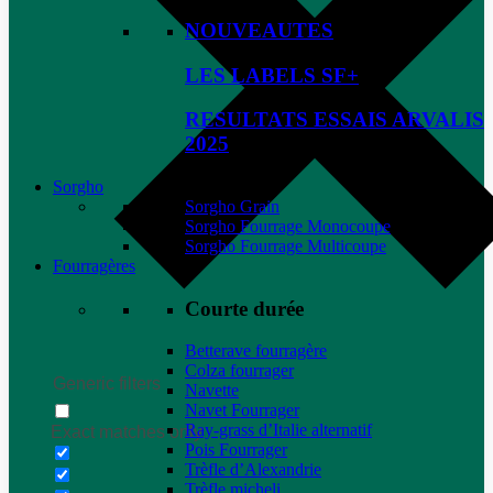
NOUVEAUTES
LES LABELS SF+
RESULTATS ESSAIS ARVALIS
2025
Sorgho
Sorgho Grain
Sorgho Fourrage Monocoupe
Sorgho Fourrage Multicoupe
Fourragères
Courte durée
Betterave fourragère
Colza fourrager
Generic filters
Navette
Navet Fourrager
Ray-grass d’Italie alternatif
Exact matches only
Pois Fourrager
Trèfle d’Alexandrie
Trèfle micheli