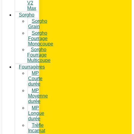
V2
Max
Sorgho
Sorgho
Grain
Sorgho
Fourrage
Monocoupe
Sorgho
Fourrage
Multicoupe
Fourragères
MP
Courte
durée
MP
Moyenne
durée
MP
Longue
durée
Trèfle
Incarnat