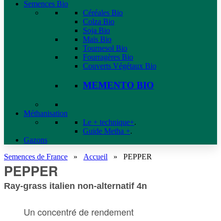
Semences Bio
Céréales Bio
Colza Bio
Soja Bio
Maïs Bio
Tournesol Bio
Fourragères Bio
Couverts Végétaux Bio
MEMENTO BIO
Méthanisation
Le + technique+
.
Guide Metha +
.
Gazons
Semences de France
»
Accueil
»
PEPPER
PEPPER
Ray-grass italien non-alternatif 4n
Un concentré de rendement