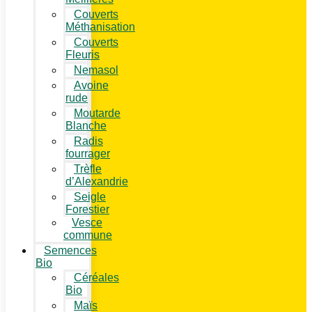
Couverts
Méthanisation
Couverts
Fleuris
Nemasol
Avoine
rude
Moutarde
Blanche
Radis
fourrager
Trèfle
d’Alexandrie
Seigle
Forestier
Vesce
commune
Semences
Bio
Céréales
Bio
Maïs